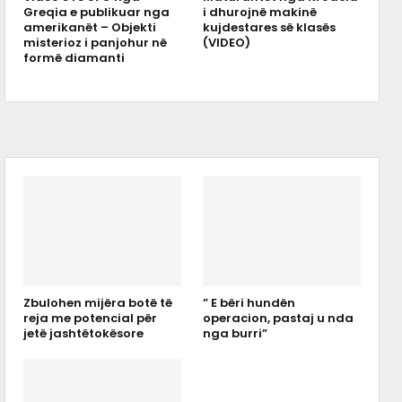
Greqia e publikuar nga
i dhurojnë makinë
amerikanët – Objekti
kujdestares së klasës
misterioz i panjohur në
(VIDEO)
formë diamanti
Zbulohen mijëra botë të
” E bëri hundën
reja me potencial për
operacion, pastaj u nda
jetë jashtëtokësore
nga burri”