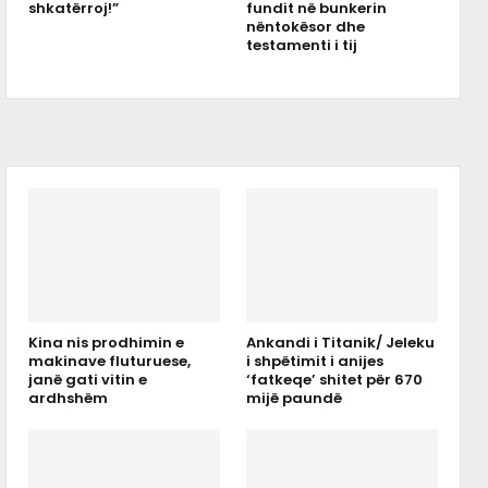
shkatërroj!”
fundit në bunkerin
nëntokësor dhe
testamenti i tij
Kina nis prodhimin e
Ankandi i Titanik/ Jeleku
makinave fluturuese,
i shpëtimit i anijes
janë gati vitin e
‘fatkeqe’ shitet për 670
ardhshëm
mijë paundë