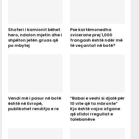
Shoferi i kamionit bëhet
Pse kartëmonedha
hero, ndalon mjetin dhe i
zvicerane prej 1,000
shpëton jetën gruas që
frangash është ndër më
po mbytej
të veçantat në botë?
Vendi më i pasur në botë
“Babai e veshi si djalë për
është në Evropë,
10 vite që ta mbronte”
publikohet renditja e re
Kjo është vajza afgane
që sfidoi rregullat e
talebanëve