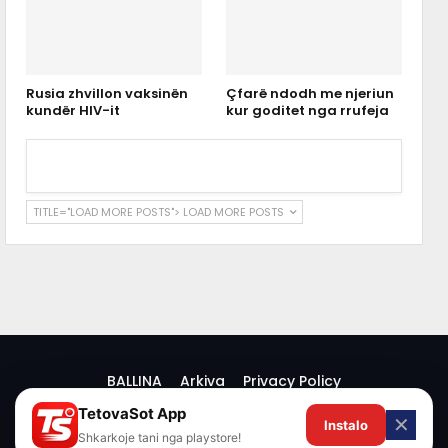
Rusia zhvillon vaksinën
Çfarë ndodh me njeriun
kundër HIV-it
kur goditet nga rrufeja
TITLE="LOAD MORE POSTS">
LOAD MORE POSTS
BALLINA
Arkiva
Privacy Policy
TetovaSot App
✕
Instalo
© 2026 -
Shkarkoje tani nga playstore!