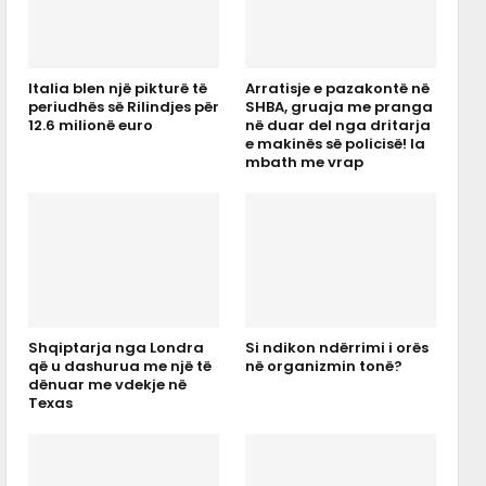
Italia blen një pikturë të
Arratisje e pazakontë në
periudhës së Rilindjes për
SHBA, gruaja me pranga
12.6 milionë euro
në duar del nga dritarja
e makinës së policisë! Ia
mbath me vrap
Shqiptarja nga Londra
Si ndikon ndërrimi i orës
që u dashurua me një të
në organizmin tonë?
dënuar me vdekje në
Texas