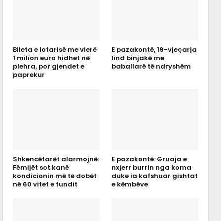
Bileta e lotarisë me vlerë
E pazakontë, 19-vjeçarja
1 milion euro hidhet në
lind binjakë me
plehra, por gjendet e
baballarë të ndryshëm
paprekur
Shkencëtarët alarmojnë:
E pazakontë: Gruaja e
Fëmijët sot kanë
nxjerr burrin nga koma
kondicionin më të dobët
duke ia kafshuar gishtat
në 60 vitet e fundit
e këmbëve