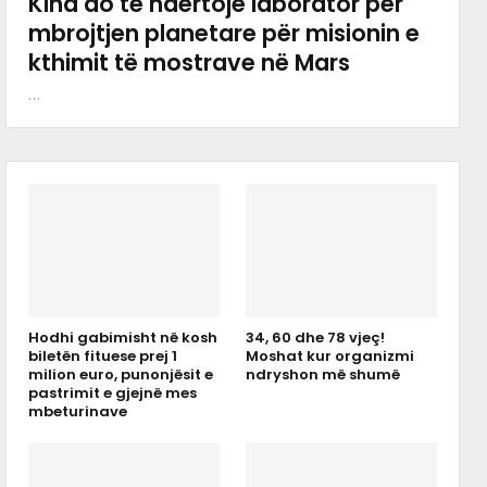
Kina do të ndërtojë laborator për
mbrojtjen planetare për misionin e
kthimit të mostrave në Mars
…
Hodhi gabimisht në kosh
34, 60 dhe 78 vjeç!
biletën fituese prej 1
Moshat kur organizmi
milion euro, punonjësit e
ndryshon më shumë
pastrimit e gjejnë mes
mbeturinave