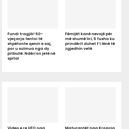
Fundi tragjik! 50-
Fëmijët kanë nevojë për
vjeçarja tentoi të
më shumë liri, 5 fusha ku
shpëtonte qenin e saj,
prindërit duhet t’i lënë të
por u sulmua nga dy
zgjedhin vetë
pitbullë. Ndërron jetë në
spital
Video e re UFO nga
Maturantët nga Kroacia