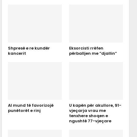
Shpresë e re kundër
Eksorcisti rrëfen
kancerit
përballjen me “djallin”
AI mund të favorizojë
U kapën për akullore, 91-
punëtorët e rinj
vjeçarja vrau me
tenxhere shoqen e
ngushtë 77-vjeçare