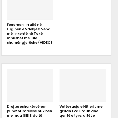
Fenomen i rrallë në
Luginën e Vdekjes! Vendi
më i nxehtë në Tokë
mbushet me lule
shumëngjyrëshe (VIDEO)
Drejtoresha kërcënon
Vetëvrasja e Hitlerit me
punëtorin: “Nëse nuk bën
gruan Eva Braun dhe
me mua SEKS do të
qentë e tyre, ditët e