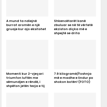
A mund ta ndiejnë
Shkencëtarët kanë
burrat aromën e një
zbuluar se në të vërtetë
gruaje kur ajo eksitohet
ekziston diçka më e
shpejtë se drita
Momenti kur 2-vjeçari
7.9 kilogramë/Foshnja
triumfon luftën me
më e madhe e lindur po
sëmundjen e rëndë, i
shokon botën! (FOTO)
shpëton jetën tezja e tij