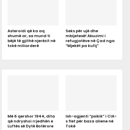
Asteroidi që ka aq
Seks për ujë dhe
shumë ar, sa mund ti
mbijetesë! Abuzimi i
bëjë të gjithë njerëzit në
refugjatëve në Çad nga
tokë miliarderë
“Mjekët pa kufij”
Më 6 qershor 1944, dita
Ish-agjenti “psikik” i CIA-
që ndryshoi rrjedhën e
s flet për baza aliene në
Luftës së Dytë Botërore
Tokë