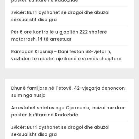
postën kufitare në Radozhdë
Zvicër: Burri dyshohet se drogoi dhe abuzoi
seksualisht disa gra
Për 6 orë kontrollë u gjobitën 222 shoferë
motorrash, 14 të arrestuar
Ramadan Krasniqi – Dani feston 68-vjetorin,
vazhdon të mbetet një ikonë e skenës shqiptare
Dhunë familjare në Tetovë, 42-vjeçarja denoncon
sulm nga nusja
Arrestohet shtetas nga Gjermania, incizoi me dron
postën kufitare në Radozhdë
Zvicër: Burri dyshohet se drogoi dhe abuzoi
seksualisht disa gra