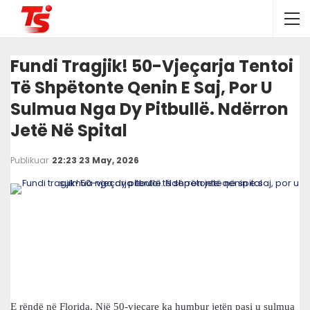
Fundi Tragjik! 50-Vjeçarja Tentoi
Të Shpëtonte Qenin E Saj, Por U
Sulmua Nga Dy Pitbullë. Ndërron
Jetë Në Spital
Publikuar
22:23 23 May, 2026
E rëndë në Florida. Një 50-vjeçare ka humbur jetën pasi u sulmua