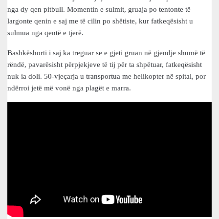
nga dy qen pitbull. Momentin e sulmit, gruaja po tentonte të
largonte qenin e saj me të cilin po shëtiste, kur fatkeqësisht u
sulmua nga qentë e tjerë.
Bashkëshorti i saj ka treguar se e gjeti gruan në gjendje shumë të
rëndë, pavarësisht përpjekjeve të tij për ta shpëtuar, fatkeqësisht
nuk ia doli. 50-vjeçarja u transportua me helikopter në spital, por
ndërroi jetë më vonë nga plagët e marra.