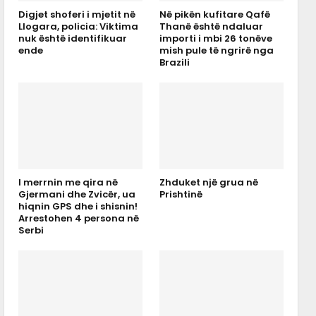
Digjet shoferi i mjetit në
Në pikën kufitare Qafë
Llogara, policia: Viktima
Thanë është ndaluar
nuk është identifikuar
importi i mbi 26 tonëve
ende
mish pule të ngrirë nga
Brazili
I merrnin me qira në
Zhduket një grua në
Gjermani dhe Zvicër, ua
Prishtinë
hiqnin GPS dhe i shisnin!
Arrestohen 4 persona në
Serbi