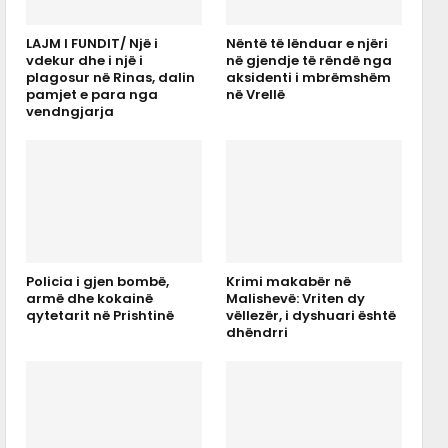
LAJM I FUNDIT/ Një i
Nëntë të lënduar e njëri
vdekur dhe i një i
në gjendje të rëndë nga
plagosur në Rinas, dalin
aksidenti i mbrëmshëm
pamjet e para nga
në Vrellë
vendngjarja
Policia i gjen bombë,
Krimi makabër në
armë dhe kokainë
Malishevë: Vriten dy
qytetarit në Prishtinë
vëllezër, i dyshuari është
dhëndrri