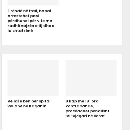
E rëndë në Itali, babai
arrestohet pasi
përdhunoi për vite me
radhë vajzën e tij dhe e
la shtatzënë
Vëllai e bën për spital
U kap me 191 ora
vëllanë në Kaçanik
kontrabandë,
procedohet penalisht
39-vjeçari në Berat