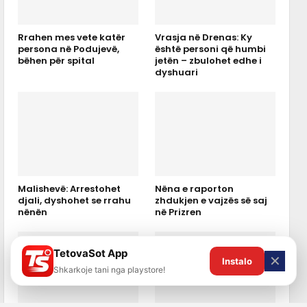
Rrahen mes vete katër
Vrasja në Drenas: Ky
persona në Podujevë,
është personi që humbi
bëhen për spital
jetën – zbulohet edhe i
dyshuari
Malishevë: Arrestohet
Nëna e raporton
djali, dyshohet se rrahu
zhdukjen e vajzës së saj
nënën
në Prizren
TetovaSot App
✕
Instalo
Shkarkoje tani nga playstore!