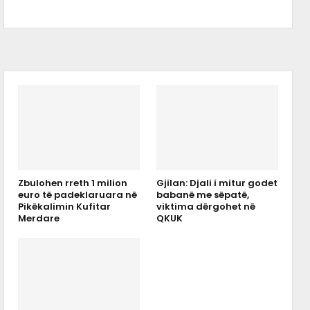
Zbulohen rreth 1 milion
Gjilan: Djali i mitur godet
euro të padeklaruara në
babanë me sëpatë,
Pikëkalimin Kufitar
viktima dërgohet në
Merdare
QKUK