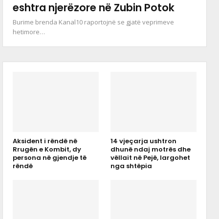
eshtra njerëzore në Zubin Potok
Burime brenda Kanal10 raportojnë se gjatë veprimeve
hetimore…
Aksident i rëndë në
14 vjeçarja ushtron
Rrugën e Kombit, dy
dhunë ndaj motrës dhe
persona në gjendje të
vëllait në Pejë, largohet
rëndë
nga shtëpia