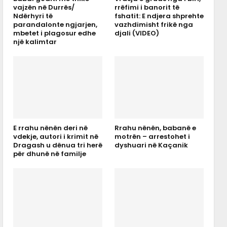
vajzën në Durrës/
rrëfimi i banorit të
Ndërhyri të
fshatit: E ndjera shprehte
parandalonte ngjarjen,
vazhdimisht frikë nga
mbetet i plagosur edhe
djali (VIDEO)
një kalimtar
E rrahu nënën deri në
Rrahu nënën, babanë e
vdekje, autori i krimit në
motrën – arrestohet i
Dragash u dënua tri herë
dyshuari në Kaçanik
për dhunë në familje