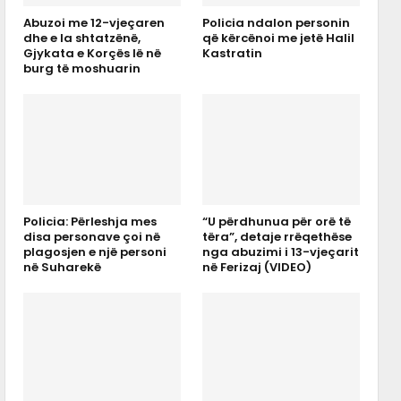
Abuzoi me 12-vjeçaren
Policia ndalon personin
dhe e la shtatzënë,
që kërcënoi me jetë Halil
Gjykata e Korçës lë në
Kastratin
burg të moshuarin
Policia: Përleshja mes
“U përdhunua për orë të
disa personave çoi në
tëra”, detaje rrëqethëse
plagosjen e një personi
nga abuzimi i 13-vjeçarit
në Suharekë
në Ferizaj (VIDEO)