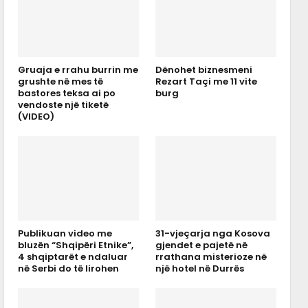
Gruaja e rrahu burrin me
Dënohet biznesmeni
grushte në mes të
Rezart Taçi me 11 vite
bastores teksa ai po
burg
vendoste një tiketë
(VIDEO)
Publikuan video me
31-vjeçarja nga Kosova
bluzën “Shqipëri Etnike”,
gjendet e pajetë në
4 shqiptarët e ndaluar
rrathana misterioze në
në Serbi do të lirohen
një hotel në Durrës