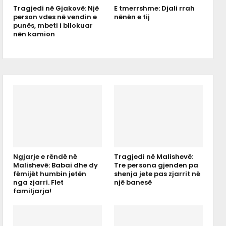
Tragjedi në Gjakovë: Një
E tmerrshme: Djali rrah
person vdes në vendin e
nënën e tij
punës, mbeti i bllokuar
nën kamion
Ngjarje e rëndë në
Tragjedi në Malishevë:
Malishevë: Babai dhe dy
Tre persona gjenden pa
fëmijët humbin jetën
shenja jete pas zjarrit në
nga zjarri. Flet
një banesë
familjarja!