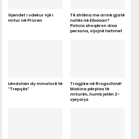
Gjendet i vdekur një i
Të shtëna me armë gjatë
mitur në Prizren
natës në Elbasan?
Policia shoqëron disa
persona, vijojnë hetimet
Lëndohen dy minatorë të
Tragjike në Rrogozhinë!
“Trepçës”
Makina përplas të
miturën, humb jetën 2-
vjeçarja