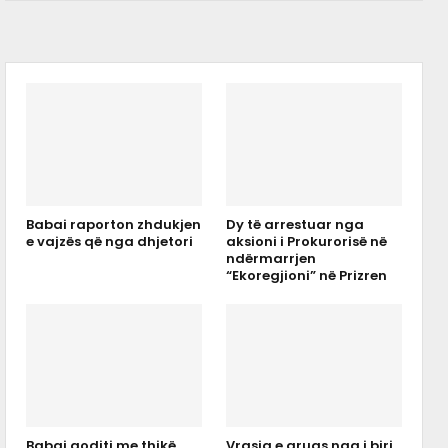
Babai raporton zhdukjen
Dy të arrestuar nga
e vajzës që nga dhjetori
aksioni i Prokurorisë në
ndërmarrjen
“Ekoregjioni” në Prizren
Babai goditi me thikë
Vrasja e gruas nga i biri,