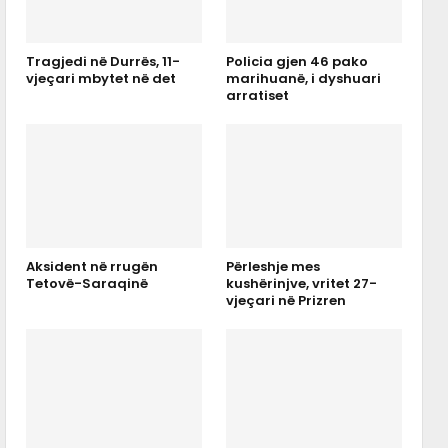
Tragjedi në Durrës, 11-
Policia gjen 46 pako
vjeçari mbytet në det
marihuanë, i dyshuari
arratiset
Aksident në rrugën
Përleshje mes
Tetovë-Saraqinë
kushërinjve, vritet 27-
vjeçari në Prizren