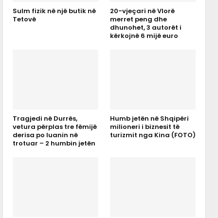
Sulm fizik në një butik në
20-vjeçari në Vlorë
Tetovë
merret peng dhe
dhunohet, 3 autorët i
kërkojnë 6 mijë euro
Tragjedi në Durrës,
Humb jetën në Shqipëri
vetura përplas tre fëmijë
milioneri i biznesit të
derisa po luanin në
turizmit nga Kina (FOTO)
trotuar – 2 humbin jetën