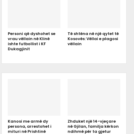
Personi që dyshohet se
Të shtëna në një qytet të
vrau vëllain në Klinë
Kosovës: Vëllai e plagosi
ishte futbollist i KF
vëllain
Dukagjinit
Kanosi me armë dy
Zhduket një 14-vjeçare
persona, arrestohet i
në Gjilan, familja kërkon
mituri në Prishtinë
ndihmë për ta gjetur