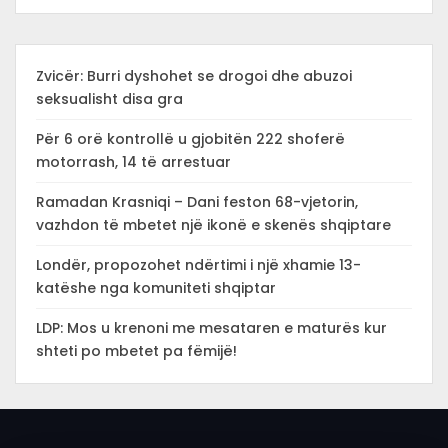
Zvicër: Burri dyshohet se drogoi dhe abuzoi
seksualisht disa gra
Për 6 orë kontrollë u gjobitën 222 shoferë
motorrash, 14 të arrestuar
Ramadan Krasniqi – Dani feston 68-vjetorin,
vazhdon të mbetet një ikonë e skenës shqiptare
Londër, propozohet ndërtimi i një xhamie 13-
katëshe nga komuniteti shqiptar
LDP: Mos u krenoni me mesataren e maturës kur
shteti po mbetet pa fëmijë!