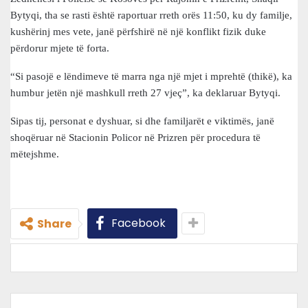
Bytyqi, tha se rasti është raportuar rreth orës 11:50, ku dy familje,
kushërinj mes vete, janë përfshirë në një konflikt fizik duke
përdorur mjete të forta.
“Si pasojë e lëndimeve të marra nga një mjet i mprehtë (thikë), ka
humbur jetën një mashkull rreth 27 vjeç”, ka deklaruar Bytyqi.
Sipas tij, personat e dyshuar, si dhe familjarët e viktimës, janë
shoqëruar në Stacionin Policor në Prizren për procedura të
mëtejshme.
Facebook
Share