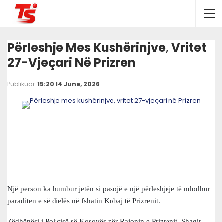
Përleshje Mes Kushërinjve, Vritet
27-Vjeçari Në Prizren
Publikuar
15:20 14 June, 2026
Një person ka humbur jetën si pasojë e një përleshjeje të ndodhur
paraditen e së dielës në fshatin Kobaj të Prizrenit.
Zëdhënësi i Policisë së Kosovës për Rajonin e Prizrenit, Shaqir