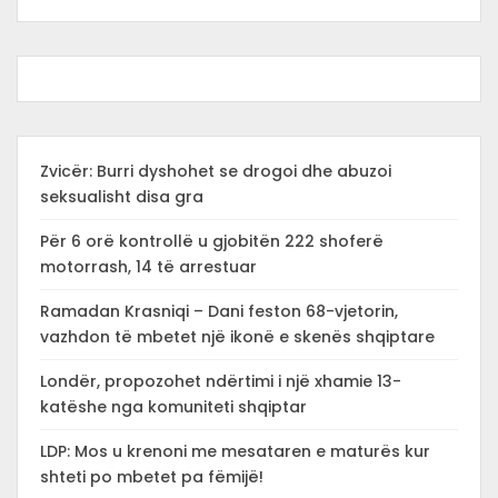
Zvicër: Burri dyshohet se drogoi dhe abuzoi
seksualisht disa gra
Për 6 orë kontrollë u gjobitën 222 shoferë
motorrash, 14 të arrestuar
Ramadan Krasniqi – Dani feston 68-vjetorin,
vazhdon të mbetet një ikonë e skenës shqiptare
Londër, propozohet ndërtimi i një xhamie 13-
katëshe nga komuniteti shqiptar
LDP: Mos u krenoni me mesataren e maturës kur
shteti po mbetet pa fëmijë!