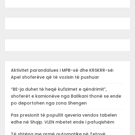
Aktivitet parandalues i MPB-së dhe KRSKRR-së:
Apel shoferëve që të vozisin të pushuar
“BE-ja duhet të heqë kufizimet e qëndrimit”,
shoferët e kamionëve nga Ballkani thonë se ende
po deportohen nga zona Shengen
Pas presionit të popullit qeveria vendos tabelen
edhe në Shqip. VLEN mbetet ende i pafuqishëm
Të shtëna me armë automatike në Tetovë,