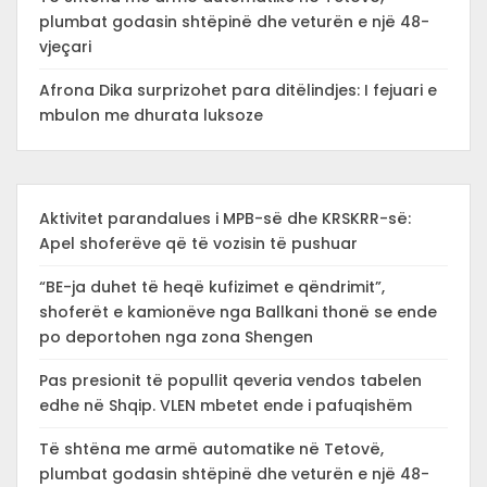
plumbat godasin shtëpinë dhe veturën e një 48-
vjeçari
Afrona Dika surprizohet para ditëlindjes: I fejuari e
mbulon me dhurata luksoze
Aktivitet parandalues i MPB-së dhe KRSKRR-së:
Apel shoferëve që të vozisin të pushuar
“BE-ja duhet të heqë kufizimet e qëndrimit”,
shoferët e kamionëve nga Ballkani thonë se ende
po deportohen nga zona Shengen
Pas presionit të popullit qeveria vendos tabelen
edhe në Shqip. VLEN mbetet ende i pafuqishëm
Të shtëna me armë automatike në Tetovë,
plumbat godasin shtëpinë dhe veturën e një 48-