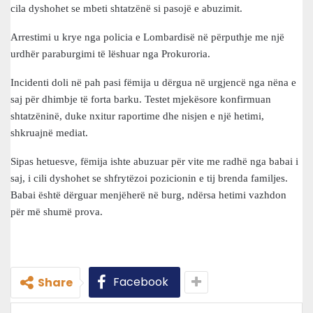
cila dyshohet se mbeti shtatzënë si pasojë e abuzimit.
Arrestimi u krye nga policia e Lombardisë në përputhje me një
urdhër paraburgimi të lëshuar nga Prokuroria.
Incidenti doli në pah pasi fëmija u dërgua në urgjencë nga nëna e
saj për dhimbje të forta barku. Testet mjekësore konfirmuan
shtatzëninë, duke nxitur raportime dhe nisjen e një hetimi,
shkruajnë mediat.
Sipas hetuesve, fëmija ishte abuzuar për vite me radhë nga babai i
saj, i cili dyshohet se shfrytëzoi pozicionin e tij brenda familjes.
Babai është dërguar menjëherë në burg, ndërsa hetimi vazhdon
për më shumë prova.
Facebook
Share