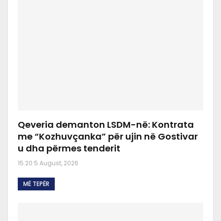
Qeveria demanton LSDM-në: Kontrata
me “Kozhuvçanka” për ujin në Gostivar
u dha përmes tenderit
15:20 5 August, 2026
MË TEPËR