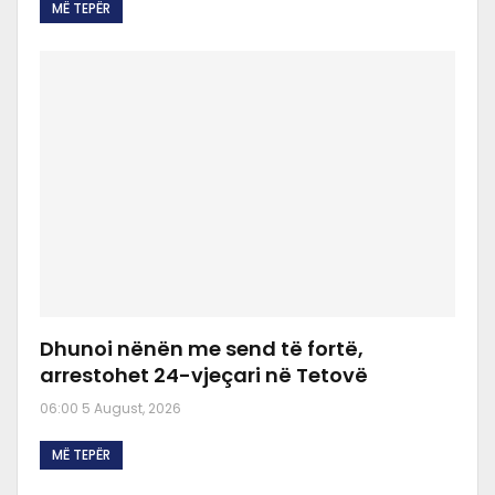
MË TEPËR
Dhunoi nënën me send të fortë,
arrestohet 24-vjeçari në Tetovë
06:00 5 August, 2026
MË TEPËR