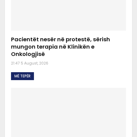
Pacientët nesër në protestë, sërish
mungon terapia në Klinikën e
Onkologjisë
21:47 5 August, 2026
MË TEPËR