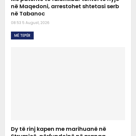
në Maqedoni, arrestohet shtetasi serb
në Tabanoc
08:53 5 August, 2026
MË TEPËR
Dy të rinj kapen me marihuanë në