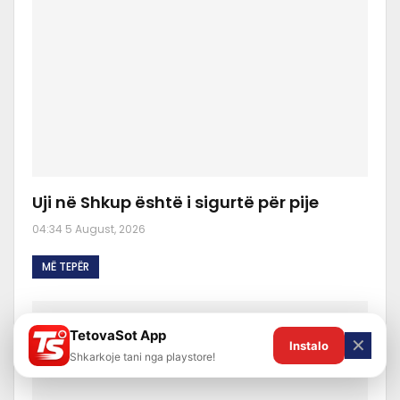
Uji në Shkup është i sigurtë për pije
04:34 5 August, 2026
MË TEPËR
TetovaSot App
✕
Instalo
Shkarkoje tani nga playstore!