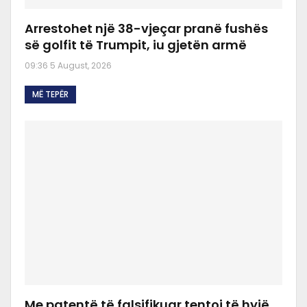
Arrestohet një 38-vjeçar pranë fushës
së golfit të Trumpit, iu gjetën armë
09:36 5 August, 2026
MË TEPËR
Me patentë të falsifikuar tentoi të hyjë