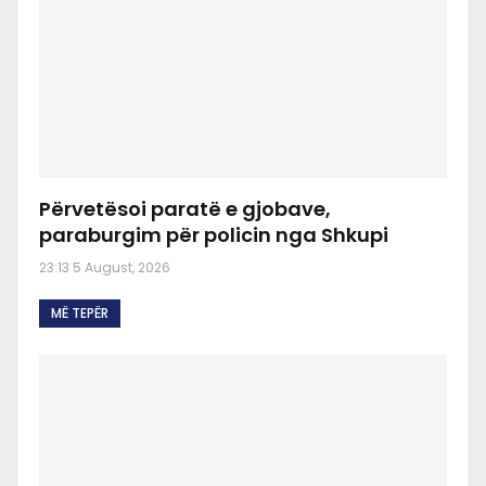
Përvetësoi paratë e gjobave,
paraburgim për policin nga Shkupi
23:13 5 August, 2026
MË TEPËR