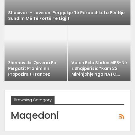
Shasivari – Lawson: Përpjekje Të Përbashkëta Për Një
Sundim Më Të Fortë Të Ligjit
Zhernovski: Qeveria Po
Valon Bela Sfidon MPB-Në
Përgatit Pranimin E
E Shqipërisë: “Kam 22
Propozimit Francez
Mirënjohje Nga NATO,…
Browsing Category
Maqedoni