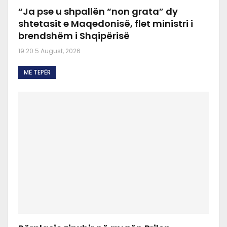
“Ja pse u shpallën “non grata” dy
shtetasit e Maqedonisë, flet ministri i
brendshëm i Shqipërisë
19:20 5 August, 2026
MË TEPËR