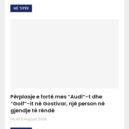
MË TEPËR
Përplasje e fortë mes “Audi”-t dhe
“Golf”-it në Gostivar, një person në
gjendje të rëndë
06:43 5 August, 2026