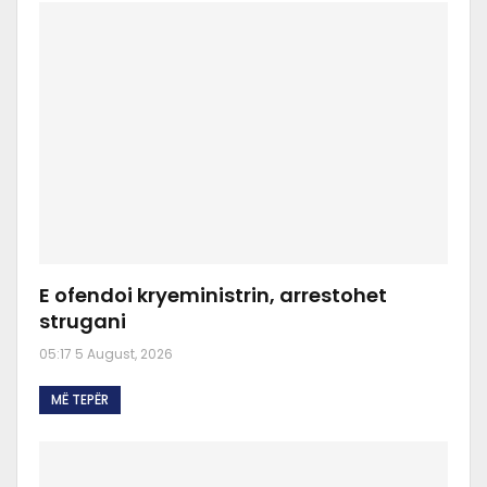
E ofendoi kryeministrin, arrestohet
strugani
05:17 5 August, 2026
MË TEPËR