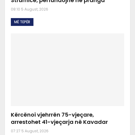
Strumicë, përfundojnë në pranga
08:10 5 August, 2026
MË TEPËR
Kërcënoi vjehrrën 75-vjeçare,
arrestohet 41-vjeçarja në Kavadar
07:27 5 August, 2026