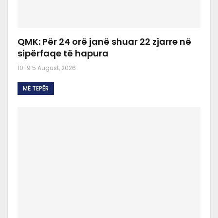
QMK: Për 24 orë janë shuar 22 zjarre në
sipërfaqe të hapura
10:19 5 August, 2026
MË TEPËR