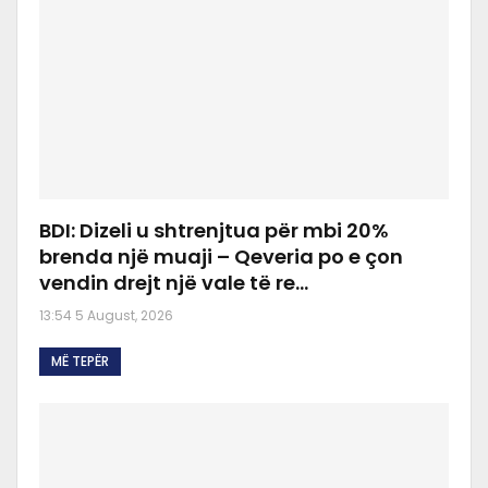
BDI: Dizeli u shtrenjtua për mbi 20%
brenda një muaji – Qeveria po e çon
vendin drejt një vale të re…
13:54 5 August, 2026
MË TEPËR