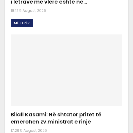
i letrave me vlerë është në…
18:12 5 August, 2026
MË TEPËR
Bilall Kasami: Në shtator pritet të
emërohen zv.ministrat e rinjë
17:29 5 August, 2026