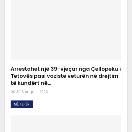
Arrestohet një 39-vjeçar nga Çellopeku i
Tetovës pasi voziste veturën në drejtim
të kundërt në…
00:39 6 August, 2026
MË TEPËR