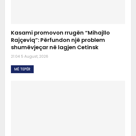
Kasami promovon rrugën “Mihajllo
Rajçeviq”: Përfundon një problem
shumëvjeçar në lagjen Cetinsk
21:04 5 August, 2026
MË TEPËR