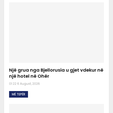
Një grua nga Bjellorusia u gjet vdekur në
një hotel në Ohër
01:22 6 August, 2026
MË TEPËR