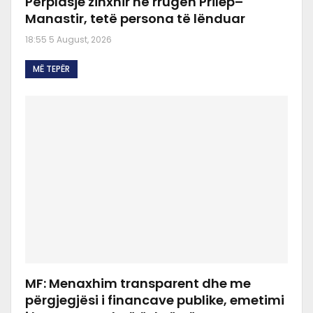
Përplasje zinxhir në rrugën Prilep–
Manastir, tetë persona të lënduar
18:55 5 August, 2026
MË TEPËR
MF: Menaxhim transparent dhe me
përgjegjësi i financave publike, emetimi