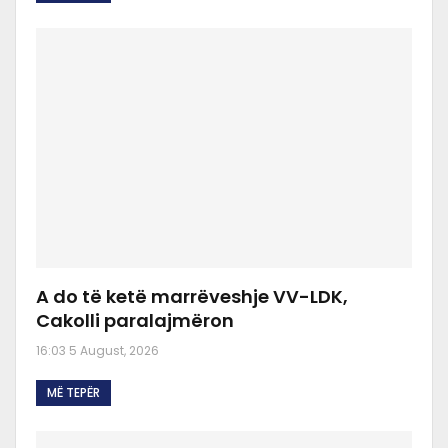
A do të ketë marrëveshje VV-LDK,
Cakolli paralajmëron
16:03 5 August, 2026
MË TEPËR