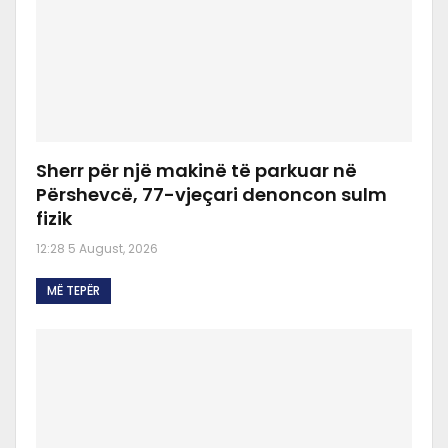
Sherr për një makinë të parkuar në
Përshevcë, 77-vjeçari denoncon sulm
fizik
12:28 5 August, 2026
MË TEPËR