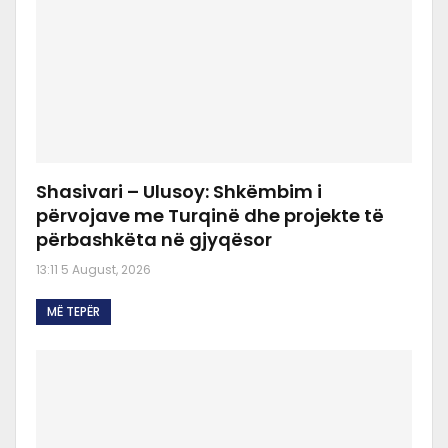
Shasivari – Ulusoy: Shkëmbim i
përvojave me Turqinë dhe projekte të
përbashkëta në gjyqësor
13:11 5 August, 2026
MË TEPËR