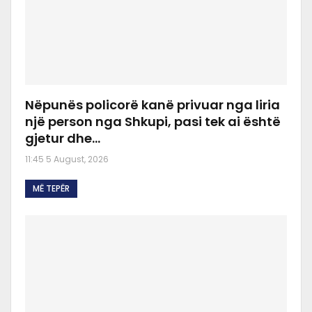
Nëpunës policorë kanë privuar nga liria
një person nga Shkupi, pasi tek ai është
gjetur dhe…
11:45 5 August, 2026
MË TEPËR