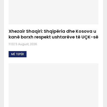
Xhezair Shaqiri: Shqipëria dhe Kosova u
kanë borxh respekt ushtarëve të UÇK-së
11:02 5 August, 2026
MË TEPËR