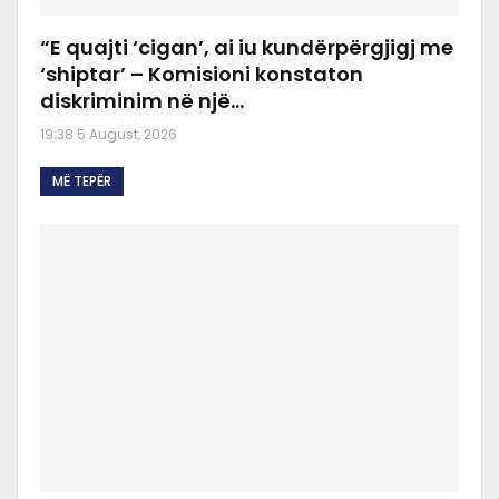
“E quajti ‘cigan’, ai iu kundërpërgjigj me
‘shiptar’ – Komisioni konstaton
diskriminim në një…
19:38 5 August, 2026
MË TEPËR