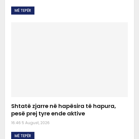
MË TEPËR
Shtatë zjarre në hapësira të hapura,
pesë prej tyre ende aktive
16:46 5 August, 2026
MË TEPËR