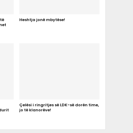
 të
Heshtja jonë mbytëse!
net
Çelësi i ringritjes së LDK-së dorën time,
urit
jo të klanorëve!