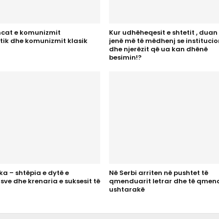
ncat e komunizmit
Kur udhëheqesit e shtetit , duan
ik dhe komunizmit klasik
jenë më të mëdhenj se institucio
dhe njerëzit që ua kan dhënë
besimin!?
a – shtëpia e dytë e
Në Serbi arriten në pushtet të
ve dhe krenaria e suksesit të
qmenduarit letrar dhe të qmend
ushtarakë