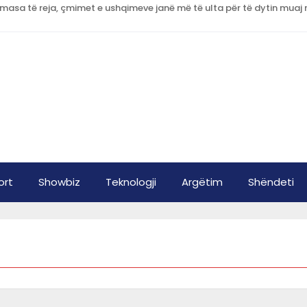
ort
Showbiz
Teknologji
Argëtim
Shëndeti