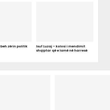
zbeh zërin politik
Isuf Luzaj – kolosi i mendimit
shqiptar që e lamë në harresë