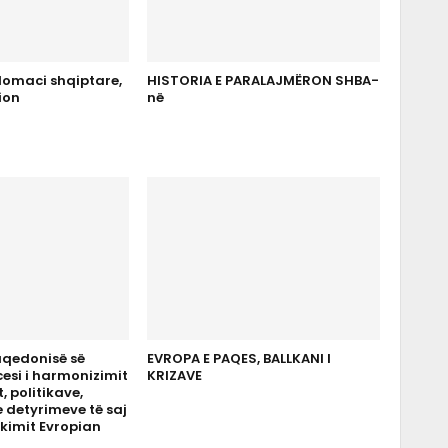
plomaci shqiptare,
HISTORIA E PARALAJMËRON SHBA-
ion
në
Maqedonisë së
EVROPA E PAQES, BALLKANI I
cesi i harmonizimit
KRIZAVE
t, politikave,
 detyrimeve të saj
kimit Evropian