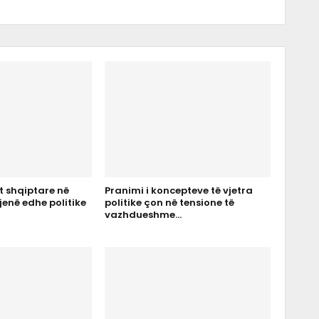
t shqiptare në
Pranimi i koncepteve të vjetra
jenë edhe politike
politike çon në tensione të
vazhdueshme…