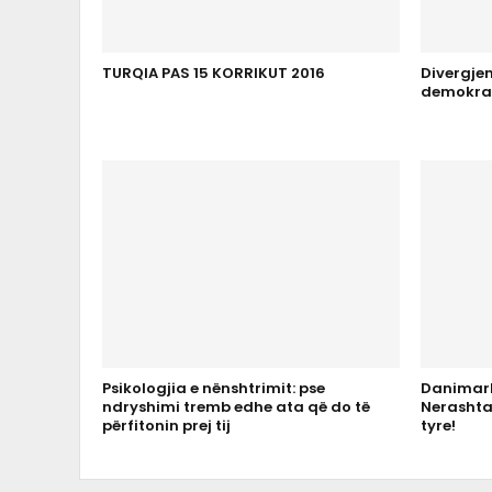
TURQIA PAS 15 KORRIKUT 2016
Divergje
demokrat
Psikologjia e nënshtrimit: pse
Danimark
ndryshimi tremb edhe ata që do të
Nerashtas
përfitonin prej tij
tyre!