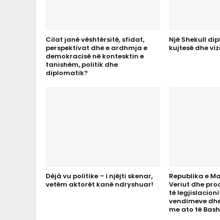
Cilat janë vështërsitë, sfidat,
Një Shekull di
perspektivat dhe e ardhmja e
kujtesë dhe viz
demokracisë në kontesktin e
tanishëm, politik dhe
diplomatik?
Déjà vu politike – i njëjti skenar,
​​Republika e 
vetëm aktorët kanë ndryshuar!
Veriut dhe pro
të legjislacioni
vendimeve dhe
me ato të Bash