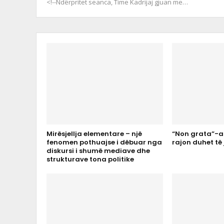
<!--
Ndërpritet seanca, Time Kadrijaj gjuan me
…
Mirësjellja elementare – një
“Non grata”-a
fenomen pothuajse i dëbuar nga
rajon duhet të 
diskursi i shumë mediave dhe
strukturave tona politike