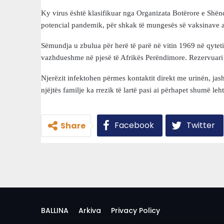
Ky virus është klasifikuar nga Organizata Botërore e Shën
potencial pandemik, për shkak të mungesës së vaksinave ap
Sëmundja u zbulua për herë të parë në vitin 1969 në qytet
vazhdueshme në pjesë të Afrikës Perëndimore. Rezervuari na
Njerëzit infektohen përmes kontaktit direkt me urinën, jas
njëjtës familje ka rrezik të lartë pasi ai përhapet shumë leht
Facebook
Twitter
Share
BALLINA
Arkiva
Privacy Policy