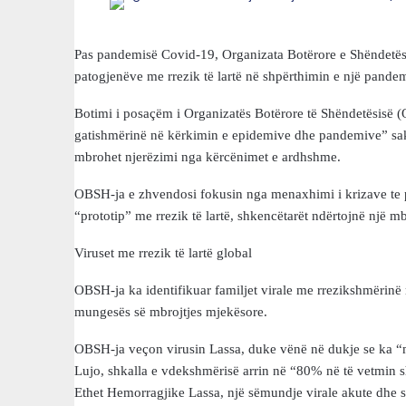
Pas pandemisë Covid-19, Organizata Botërore e Shëndetësi
patogjenëve me rrezik të lartë në shpërthimin e një pande
Botimi i posaçëm i Organizatës Botërore të Shëndetësisë (
gatishmërinë në kërkimin e epidemive dhe pandemive” saktë
mbrohet njerëzimi nga kërcënimet e ardhshme.
OBSH-ja e zhvendosi fokusin nga menaxhimi i krizave te pa
“prototip” me rrezik të lartë, shkencëtarët ndërtojnë një m
Viruset me rrezik të lartë global
OBSH-ja ka identifikuar familjet virale me rrezikshmërinë m
mungesës së mbrojtjes mjekësore.
OBSH-ja veçon virusin Lassa, duke vënë në dukje se ka 
Lujo, shkalla e vdekshmërisë arrin në “80% në të vetmin s
Ethet Hemorragjike Lassa, një sëmundje virale akute dhe 