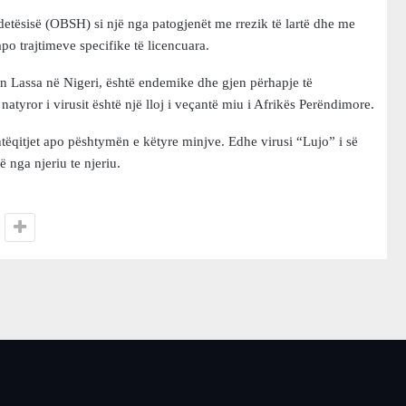
detësisë (OBSH) si një nga patogjenët me rrezik të lartë dhe me
o trajtimeve specifike të licencuara.
in Lassa në Nigeri, është endemike dhe gjen përhapje të
tyror i virusit është një lloj i veçantë miu i Afrikës Perëndimore.
htëqitjet apo pështymën e këtyre minjve. Edhe virusi “Lujo” i së
ë nga njeriu te njeriu.