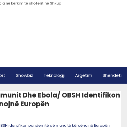
ia në kërkim të shoferit në Shkup
ort
Showbiz
Teknologji
Argëtim
Shëndeti
jmunit Dhe Ebola/ OBSH Identifikon
nojnë Europën