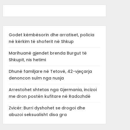
Godet këmbësorin dhe arratiset, policia
në kërkim të shoferit në Shkup
Marihuanë gjendet brenda Burgut të
Shkupit, nis hetimi
Dhunë familjare në Tetovë, 42-vjeçarja
denoncon sulm nga nusja
Arrestohet shtetas nga Gjermania, incizoi
me dron postën kufitare në Radozhdë
Zvicër: Burri dyshohet se drogoi dhe
abuzoi seksualisht disa gra