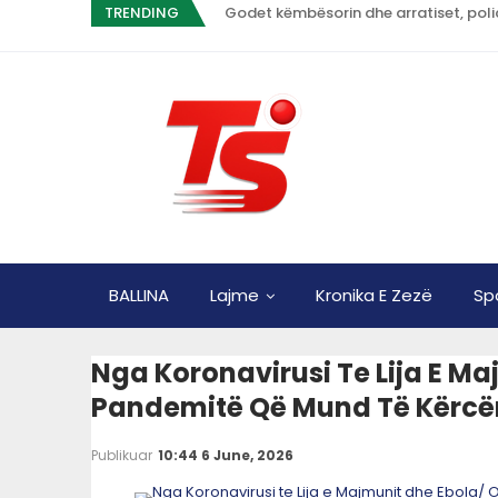
TRENDING
Godet këmbësorin dhe arratiset, polic
BALLINA
Lajme
Kronika E Zezë
Sp
Nga Koronavirusi Te Lija E Ma
Pandemitë Që Mund Të Kërcë
Publikuar
10:44 6 June, 2026