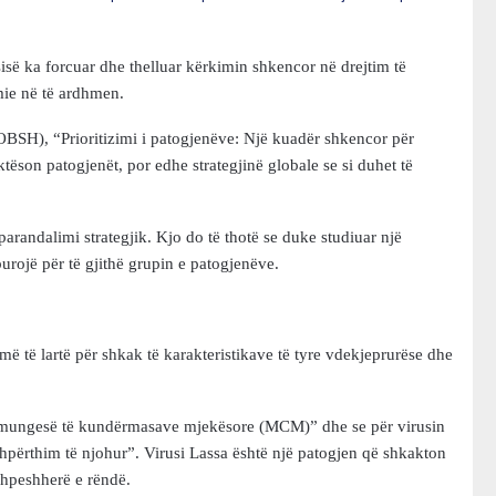
së ka forcuar dhe thelluar kërkimin shkencor në drejtim të
mie në të ardhmen.
OBSH), “Prioritizimi i patogjenëve: Një kuadër shkencor për
son patogjenët, por edhe strategjinë globale se si duhet të
randalimi strategjik. Kjo do të thotë se duke studiuar një
burojë për të gjithë grupin e patogjenëve.
ë të lartë për shkak të karakteristikave të tyre vdekjeprurëse dhe
“mungesë të kundërmasave mjekësore (MCM)” dhe se për virusin
hpërthim të njohur”. Virusi Lassa është një patogjen që shkakton
shpeshherë e rëndë.