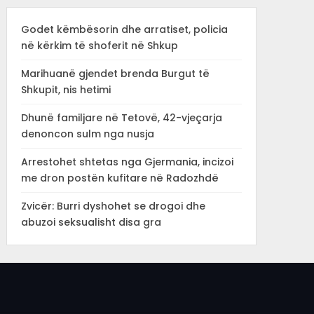
Godet këmbësorin dhe arratiset, policia
në kërkim të shoferit në Shkup
Marihuanë gjendet brenda Burgut të
Shkupit, nis hetimi
Dhunë familjare në Tetovë, 42-vjeçarja
denoncon sulm nga nusja
Arrestohet shtetas nga Gjermania, incizoi
me dron postën kufitare në Radozhdë
Zvicër: Burri dyshohet se drogoi dhe
abuzoi seksualisht disa gra