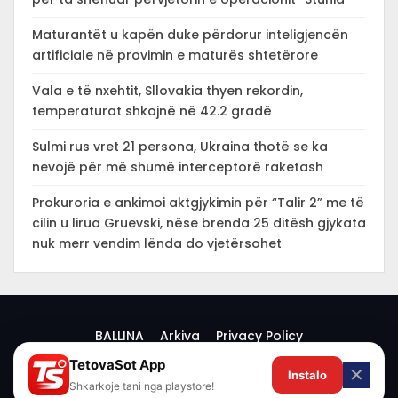
Maturantët u kapën duke përdorur inteligjencën
artificiale në provimin e maturës shtetërore
Vala e të nxehtit, Sllovakia thyen rekordin,
temperaturat shkojnë në 42.2 gradë
Sulmi rus vret 21 persona, Ukraina thotë se ka
nevojë për më shumë interceptorë raketash
Prokuroria e ankimoi aktgjykimin për “Talir 2” me të
cilin u lirua Gruevski, nëse brenda 25 ditësh gjykata
nuk merr vendim lënda do vjetërsohet
BALLINA
Arkiva
Privacy Policy
TetovaSot App
✕
Instalo
© 2026 -
Shkarkoje tani nga playstore!