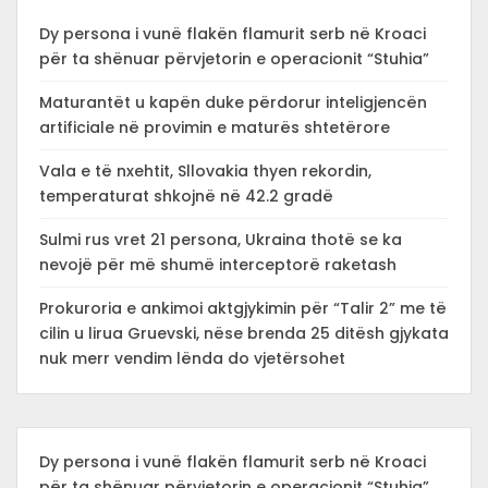
Dy persona i vunë flakën flamurit serb në Kroaci
për ta shënuar përvjetorin e operacionit “Stuhia”
Maturantët u kapën duke përdorur inteligjencën
artificiale në provimin e maturës shtetërore
Vala e të nxehtit, Sllovakia thyen rekordin,
temperaturat shkojnë në 42.2 gradë
Sulmi rus vret 21 persona, Ukraina thotë se ka
nevojë për më shumë interceptorë raketash
Prokuroria e ankimoi aktgjykimin për “Talir 2” me të
cilin u lirua Gruevski, nëse brenda 25 ditësh gjykata
nuk merr vendim lënda do vjetërsohet
Dy persona i vunë flakën flamurit serb në Kroaci
për ta shënuar përvjetorin e operacionit “Stuhia”