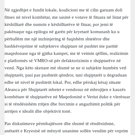
Në zgjedhjet e fundit lokale, koalicioni me të cilin garuam doli
fitues në nivel kombëtar, me sasinë e votave të fituara në listat për
këshilltarë dhe numrin e këshilltarëve të fituar, por jemi të
pakënaqur nga epilogu në garën për kryetarë komunash ku u
përballëm me një inzhinjering të fuqishëm shtetëror dhe
bashkëveprime të subjekteve shqiptare në pushtet me partitë
maqedonase nga të gjitha kampet, me të vetmin qëllim, realizimin
e platformës së VMRO-së për defaktorizimin e shqiptarëve në
vend. Nga këto skenare më shumë se ne si subjekte humbën vetl
shqiptarët, pasi pas pushtetit qëndror, tani shqiptarët u degraduan
edhe në nivel të pushtetit lokal. Por, edhe përskaj kësaj situate
Aleanca për Shqiptarët mbetet e vendosur në mbrojtjen e kauzës
kombëtare të shqiptarëve në Maqedoninë e Veriut duke e vlerësuar
si të rëndësishëm rritjen dhe forcimin e angazhimit politik për
arritjen e idealit dhe objektivit tonë.
Pas diskutimeve përmbajtësore dhe shumë të rëndësishme,
anëtarët e Kryesisë në mënyrë unanime sollën vendim për veprim