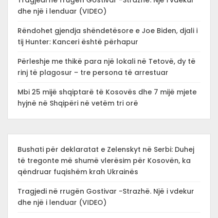
Tragjedi në rrugën Gostivar -Strazhë. Një i vdekur
dhe një i lenduar (VIDEO)
Rëndohet gjendja shëndetësore e Joe Biden, djali i
tij Hunter: Kanceri është përhapur
Përleshje me thikë para një lokali në Tetovë, dy të
rinj të plagosur – tre persona të arrestuar
Mbi 25 mijë shqiptarë të Kosovës dhe 7 mijë mjete
hyjnë në Shqipëri në vetëm tri orë
Bushati për deklaratat e Zelenskyt në Serbi: Duhej
të tregonte më shumë vlerësim për Kosovën, ka
qëndruar fuqishëm krah Ukrainës
Tragjedi në rrugën Gostivar -Strazhë. Një i vdekur
dhe një i lenduar (VIDEO)