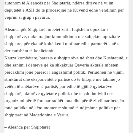
autonom të Aleancës për Shqiptarët, ndërsa ditëve në vijim
deputetët e ASH do të procesojnë në Kuvend edhe vendimin për
veprim si grup i pavarur.
Aleanca për Shqiptarët mbetet zëri i fuqishëm opozitar i
shqiptarëve, duke ruajtur komunikimin me subjektet opozitare
shqiptare, për çka në kohë kemi njoftuar edhe partnerët tanë të
deritanishëm të koalicionit.
Kauza kombëtare, barazia e shqiptarëve në shtet dhe Kushtetutë, si
dhe sanimi i dëmeve që ka shkaktuar Qeveria aktuale mbeten
përcaktimi jonë parësor i angazhimit politik. Periudhën në vijim,
strukturat dhe eksponentët e partisë do të fillojnë me takime jo
vetëm të anëtarëve të partisë, por edhe të gjithë qytetarëve
shqiptarë, aktorëve qytetar e politik dhe të çdo individi ose
organizimi për të forcuar radhët tona dhe për të zhvilluar betejën
tonë politike në këto momente shumë të ndjeshme politike për
shqiptarët në Maqedoninë e Veriut.
– Aleanca për Shqiptarët