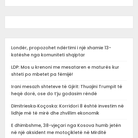
Londër, propozohet ndërtimi i një xhamie 13-
katëshe nga komuniteti shqiptar
LDP: Mos u krenoni me mesataren e maturës kur
shteti po mbetet pa fëmijë!
Irani mesazh shteteve të Gjirit: Thuajini Trumpit të
heqë dorë, ose do t’ju godasim rëndë
Dimitrieska‑Koçoska: Korridori 8 është investim në
lidhje më të mirë dhe zhvillim ekonomik
E dhimbshme, 38-vjeçari nga Kosova humb jetën
në një aksident me motoçikletë në Mirditë