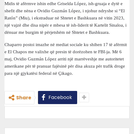
Midis të afërmve ishin edhe Griselda López, ish-gruaja e dytë e
shefit dhe nëna e Ovidio Guzmán López, i njohur ndryshe si “El
Ratón” (Miu), i ekstraduar në Shtetet e Bashkuara në vitin 2023,
një vajzë dhe disa nipër e mbesa të ish-liderit të Kartelit Sinaloa, i
dënuar me burgim të përjetshëm në Shtetet e Bashkuara.
Chaparro postoi imazhe në mediat sociale ku shihen 17 të afërmit
e El Chapos me valixhe që presin të dorëzohen te FBI-ja. Më 6
maj, Ovidio Guzmán López arriti një marrëveshje me autoritetet
amerikane për të pranuar fajësinë për disa akuza për trafik droge
para një gjykatësi federal në Çikago.
Facebook
Share