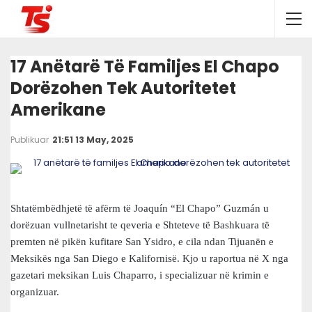
17 Anëtarë Të Familjes El Chapo
Dorëzohen Tek Autoritetet
Amerikane
Publikuar
21:51 13 May, 2025
Shtatëmbëdhjetë të afërm të Joaquín “El Chapo” Guzmán u
dorëzuan vullnetarisht te qeveria e Shteteve të Bashkuara të
premten në pikën kufitare San Ysidro, e cila ndan Tijuanën e
Meksikës nga San Diego e Kalifornisë. Kjo u raportua në X nga
gazetari meksikan Luis Chaparro, i specializuar në krimin e
organizuar.