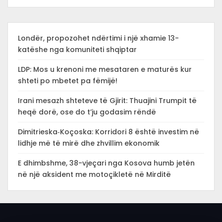
Londër, propozohet ndërtimi i një xhamie 13-
katëshe nga komuniteti shqiptar
LDP: Mos u krenoni me mesataren e maturës kur
shteti po mbetet pa fëmijë!
Irani mesazh shteteve të Gjirit: Thuajini Trumpit të
heqë dorë, ose do t’ju godasim rëndë
Dimitrieska‑Koçoska: Korridori 8 është investim në
lidhje më të mirë dhe zhvillim ekonomik
E dhimbshme, 38-vjeçari nga Kosova humb jetën
në një aksident me motoçikletë në Mirditë