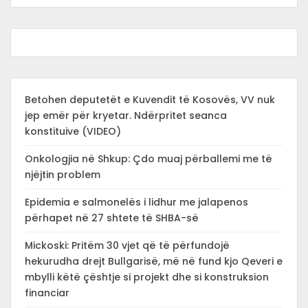
Betohen deputetët e Kuvendit të Kosovës, VV nuk
jep emër për kryetar. Ndërpritet seanca
konstituive (VIDEO)
Onkologjia në Shkup: Çdo muaj përballemi me të
njëjtin problem
Epidemia e salmonelës i lidhur me jalapenos
përhapet në 27 shtete të SHBA-së
Mickoski: Pritëm 30 vjet që të përfundojë
hekurudha drejt Bullgarisë, më në fund kjo Qeveri e
mbylli këtë çështje si projekt dhe si konstruksion
financiar