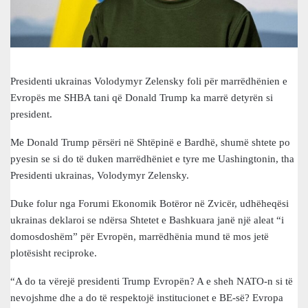
Presidenti ukrainas Volodymyr Zelensky foli për marrëdhënien e
Evropës me SHBA tani që Donald Trump ka marrë detyrën si
president.
Me Donald Trump përsëri në Shtëpinë e Bardhë, shumë shtete po
pyesin se si do të duken marrëdhëniet e tyre me Uashingtonin, tha
Presidenti ukrainas, Volodymyr Zelensky.
Duke folur nga Forumi Ekonomik Botëror në Zvicër, udhëheqësi
ukrainas deklaroi se ndërsa Shtetet e Bashkuara janë një aleat “i
domosdoshëm” për Evropën, marrëdhënia mund të mos jetë
plotësisht reciproke.
“A do ta vërejë presidenti Trump Evropën? A e sheh NATO-n si të
nevojshme dhe a do të respektojë institucionet e BE-së? Evropa