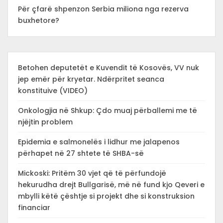
Për çfarë shpenzon Serbia miliona nga rezerva
buxhetore?
Betohen deputetët e Kuvendit të Kosovës, VV nuk
jep emër për kryetar. Ndërpritet seanca
konstituive (VIDEO)
Onkologjia në Shkup: Çdo muaj përballemi me të
njëjtin problem
Epidemia e salmonelës i lidhur me jalapenos
përhapet në 27 shtete të SHBA-së
Mickoski: Pritëm 30 vjet që të përfundojë
hekurudha drejt Bullgarisë, më në fund kjo Qeveri e
mbylli këtë çështje si projekt dhe si konstruksion
financiar