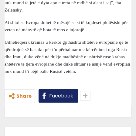
nuk mund të jetë e dyta apo e treta në radhë si aleat i saj”, tha
Zelensky.
Ai shtoi se Evropa duhet të mësojë se si të kujdeset plotësisht për
veten në mënyrë që bota të mos e injorojë.
Udhëheqësi ukrainas u kërkoi gjithashtu shteteve evropiane që të
qëndrojnë së bashku për t’u përballuar me kërcënimet nga Rusia
dhe Irani, duke vënë në dukje madhësinë e ushtrisë ruse krahas
shteteve të tjera evropiane dhe duke shtuar se asnjë vend evropian
nuk mund t’i bëjë ballë Rusisë vetëm.
Facebook
Share