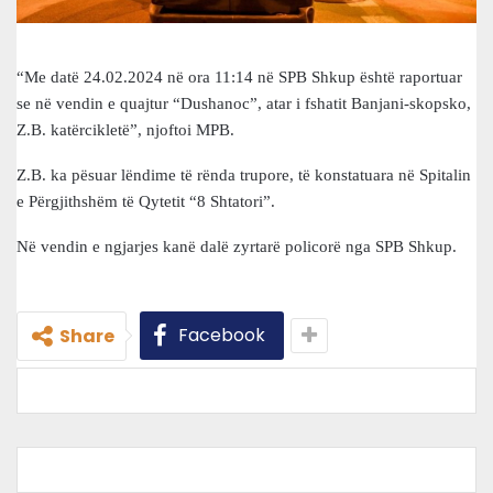
“Me datë 24.02.2024 në ora 11:14 në SPB Shkup është raportuar
se në vendin e quajtur “Dushanoc”, atar i fshatit Banjani-skopsko,
Z.B. katërcikletë”, njoftoi MPB.
Z.B. ka pësuar lëndime të rënda trupore, të konstatuara në Spitalin
e Përgjithshëm të Qytetit “8 Shtatori”.
Në vendin e ngjarjes kanë dalë zyrtarë policorë nga SPB Shkup.
Facebook
Share