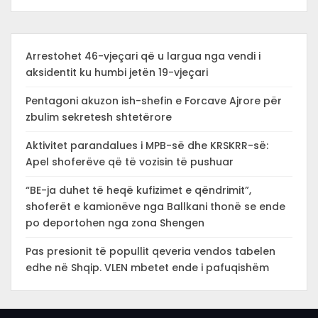
Arrestohet 46-vjeçari që u largua nga vendi i
aksidentit ku humbi jetën 19-vjeçari
Pentagoni akuzon ish-shefin e Forcave Ajrore për
zbulim sekretesh shtetërore
Aktivitet parandalues i MPB-së dhe KRSKRR-së:
Apel shoferëve që të vozisin të pushuar
“BE-ja duhet të heqë kufizimet e qëndrimit”,
shoferët e kamionëve nga Ballkani thonë se ende
po deportohen nga zona Shengen
Pas presionit të popullit qeveria vendos tabelen
edhe në Shqip. VLEN mbetet ende i pafuqishëm