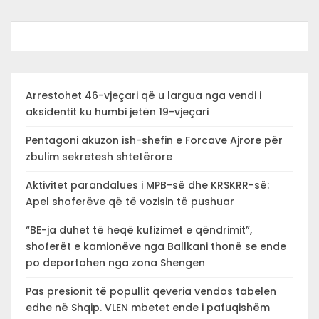
Arrestohet 46-vjeçari që u largua nga vendi i
aksidentit ku humbi jetën 19-vjeçari
Pentagoni akuzon ish-shefin e Forcave Ajrore për
zbulim sekretesh shtetërore
Aktivitet parandalues i MPB-së dhe KRSKRR-së:
Apel shoferëve që të vozisin të pushuar
“BE-ja duhet të heqë kufizimet e qëndrimit”,
shoferët e kamionëve nga Ballkani thonë se ende
po deportohen nga zona Shengen
Pas presionit të popullit qeveria vendos tabelen
edhe në Shqip. VLEN mbetet ende i pafuqishëm