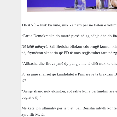
TIRANË – Nuk ka vulë, nuk ka parti për në fletën e votimit
“Partia Demokratike do marrë pjesë në zgjedhje dhe do fit
Në këtë mënyrë, Sali Berisha bllokon cdo rrugë komunikim
në, frymëzon skenarin që PD të mos regjistrohet fare në zg
“Alibasha dhe Brava janë dy pengje me të cilët nuk ka dhe
Po sa janë shanset që kandidatët e Primareve ta braktisin 
të?
“Asnjë shanc nuk ekziston, sot është koha përfundimtare 
veglat e tij.”
Me këtë ton ultimativ për të tijët, Sali Berisha mbylli konf
zyra Ilir Metën.