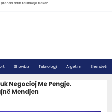
 pronari arrin ta shuajë flakën
ort
Showbiz
Teknologji
Argëtim
Shëndeti
uk Negocioj Me Pengje.
ajnë Mendjen