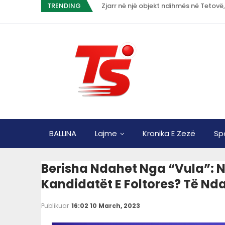
TRENDING
Zjarr në një objekt ndihmës në Tetovë,
BALLINA
Lajme
Kronika E Zezë
Sp
Berisha Ndahet Nga “vula”: N
Kandidatët E Foltores? Të Nd
Publikuar
16:02 10 March, 2023