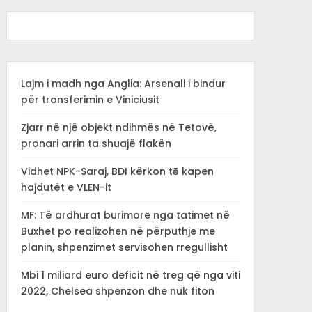
Lajm i madh nga Anglia: Arsenali i bindur
për transferimin e Viniciusit
Zjarr në një objekt ndihmës në Tetovë,
pronari arrin ta shuajë flakën
Vidhet NPK-Saraj, BDI kërkon tē kapen
hajdutët e VLEN-it
MF: Të ardhurat burimore nga tatimet në
Buxhet po realizohen në përputhje me
planin, shpenzimet servisohen rregullisht
Mbi 1 miliard euro deficit në treg që nga viti
2022, Chelsea shpenzon dhe nuk fiton