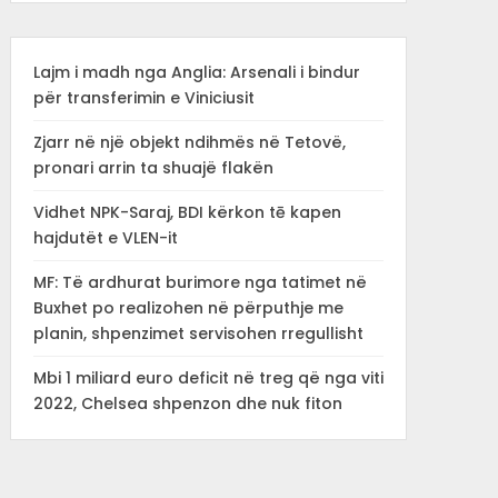
Lajm i madh nga Anglia: Arsenali i bindur
për transferimin e Viniciusit
Zjarr në një objekt ndihmës në Tetovë,
pronari arrin ta shuajë flakën
Vidhet NPK-Saraj, BDI kërkon tē kapen
hajdutët e VLEN-it
MF: Të ardhurat burimore nga tatimet në
Buxhet po realizohen në përputhje me
planin, shpenzimet servisohen rregullisht
Mbi 1 miliard euro deficit në treg që nga viti
2022, Chelsea shpenzon dhe nuk fiton