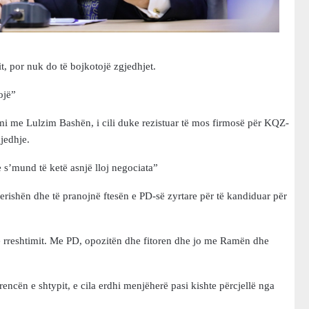
, por nuk do të bojkotojë zgjedhjet.
ojë”
i me Lulzim Bashën, i cili duke rezistuar të mos firmosë për KQZ-
jedhje.
 s’mund të ketë asnjë lloj negociata”
Berishën dhe të pranojnë ftesën e PD-së zyrtare për të kandiduar për
e rreshtimit. Me PD, opozitën dhe fitoren dhe jo me Ramën dhe
erencën e shtypit, e cila erdhi menjëherë pasi kishte përcjellë nga