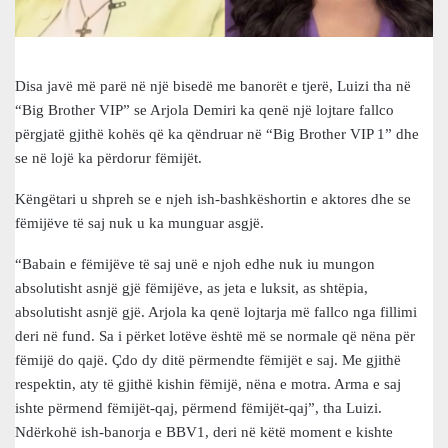
Disa javë më parë në një bisedë me banorët e tjerë, Luizi tha në
“Big Brother VIP” se Arjola Demiri ka qenë një lojtare fallco
përgjatë gjithë kohës që ka qëndruar në “Big Brother VIP 1” dhe
se në lojë ka përdorur fëmijët.
Këngëtari u shpreh se e njeh ish-bashkëshortin e aktores dhe se
fëmijëve të saj nuk u ka munguar asgjë.
“Babain e fëmijëve të saj unë e njoh edhe nuk iu mungon
absolutisht asnjë gjë fëmijëve, as jeta e luksit, as shtëpia,
absolutisht asnjë gjë. Arjola ka qenë lojtarja më fallco nga fillimi
deri në fund. Sa i përket lotëve është më se normale që nëna për
fëmijë do qajë. Çdo dy ditë përmendte fëmijët e saj. Me gjithë
respektin, aty të gjithë kishin fëmijë, nëna e motra. Arma e saj
ishte përmend fëmijët-qaj, përmend fëmijët-qaj”, tha Luizi.
Ndërkohë ish-banorja e BBV1, deri në këtë moment e kishte