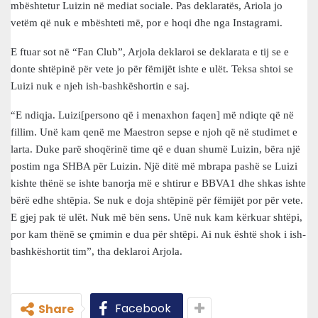
mbështetur Luizin në mediat sociale. Pas deklaratës, Ariola jo
vetëm që nuk e mbështeti më, por e hoqi dhe nga Instagrami.
E ftuar sot në “Fan Club”, Arjola deklaroi se deklarata e tij se e
donte shtëpinë për vete jo për fëmijët ishte e ulët. Teksa shtoi se
Luizi nuk e njeh ish-bashkëshortin e saj.
“E ndiqja. Luizi[persono që i menaxhon faqen] më ndiqte që në
fillim. Unë kam qenë me Maestron sepse e njoh që në studimet e
larta. Duke parë shoqërinë time që e duan shumë Luizin, bëra një
postim nga SHBA për Luizin. Një ditë më mbrapa pashë se Luizi
kishte thënë se ishte banorja më e shtirur e BBVA1 dhe shkas ishte
bërë edhe shtëpia. Se nuk e doja shtëpinë për fëmijët por për vete.
E gjej pak të ulët. Nuk më bën sens. Unë nuk kam kërkuar shtëpi,
por kam thënë se çmimin e dua për shtëpi. Ai nuk është shok i ish-
bashkëshortit tim”, tha deklaroi Arjola.
Facebook
Share