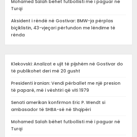
Mohamed Salah bëhet futbollisti më i paguar në
Turqi
Aksident i rëndë në Gostivar: BMW-ja përplas
biçiklistin, 43-vjeçari përfundon me lëndime të
rënda
Klekovski: Analizat e ujit të pijshëm në Gostivar do
të publikohet deri më 20 gusht
Presidenti iranian: Vendi përballet me një presion
të paparë, më i vështiri që viti 1979
Senati amerikan konfirmon Eric P. Wendt si
ambasador të SHBA-së në Shqipëri
Mohamed Salah bëhet futbollisti më i paguar në
Turqi