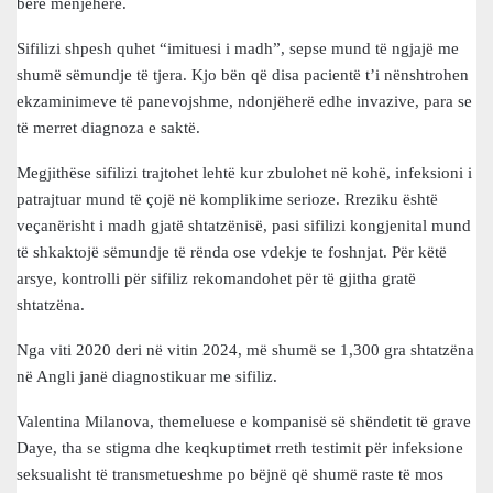
bërë menjëherë.
Sifilizi shpesh quhet “imituesi i madh”, sepse mund të ngjajë me
shumë sëmundje të tjera. Kjo bën që disa pacientë t’i nënshtrohen
ekzaminimeve të panevojshme, ndonjëherë edhe invazive, para se
të merret diagnoza e saktë.
Megjithëse sifilizi trajtohet lehtë kur zbulohet në kohë, infeksioni i
patrajtuar mund të çojë në komplikime serioze. Rreziku është
veçanërisht i madh gjatë shtatzënisë, pasi sifilizi kongjenital mund
të shkaktojë sëmundje të rënda ose vdekje te foshnjat. Për këtë
arsye, kontrolli për sifiliz rekomandohet për të gjitha gratë
shtatzëna.
Nga viti 2020 deri në vitin 2024, më shumë se 1,300 gra shtatzëna
në Angli janë diagnostikuar me sifiliz.
Valentina Milanova, themeluese e kompanisë së shëndetit të grave
Daye, tha se stigma dhe keqkuptimet rreth testimit për infeksione
seksualisht të transmetueshme po bëjnë që shumë raste të mos