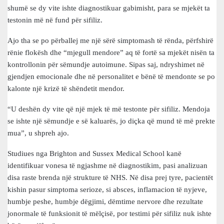
shumë se dy vite ishte diagnostikuar gabimisht, para se mjekët ta
testonin më në fund për sifiliz.
Ajo tha se po përballej me një sërë simptomash të rënda, përfshirë
rënie flokësh dhe “mjegull mendore” aq të fortë sa mjekët nisën ta
kontrollonin për sëmundje autoimune. Sipas saj, ndryshimet në
gjendjen emocionale dhe në personalitet e bënë të mendonte se po
kalonte një krizë të shëndetit mendor.
“U deshën dy vite që një mjek të më testonte për sifiliz. Mendoja
se ishte një sëmundje e së kaluarës, jo diçka që mund të më prekte
mua”, u shpreh ajo.
Studiues nga Brighton and Sussex Medical School kanë
identifikuar vonesa të ngjashme në diagnostikim, pasi analizuan
disa raste brenda një strukture të NHS. Në disa prej tyre, pacientët
kishin pasur simptoma serioze, si absces, inflamacion të nyjeve,
humbje peshe, humbje dëgjimi, dëmtime nervore dhe rezultate
jonormale të funksionit të mëlçisë, por testimi për sifiliz nuk ishte