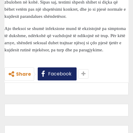
zbulohen në kohë. Sipas saj, testimi shpesh shihet si diçka që
bëhet vetëm pas një shqetësimi konkret, dhe jo si pjesë normale e
kujdesit parandalues shëndetësor.
Ajo theksoi se shumë infeksione mund të ekzistojnë pa simptoma
të dukshme, ndërkohë që vazhdojnë të ndikojnë në trup. Për këtë
arsye, shëndeti seksual duhet trajtuar njësoj si çdo pjesë tjetër e
kujdesit rutinë mjekësor, pa turp dhe pa paragjykime.
Facebook
Share