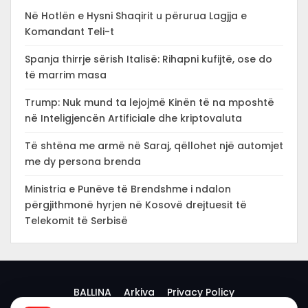
Në Hotlën e Hysni Shaqirit u përurua Lagjja e
Komandant Teli-t
Spanja thirrje sërish Italisë: Rihapni kufijtë, ose do
të marrim masa
Trump: Nuk mund ta lejojmë Kinën të na mposhtë
në Inteligjencën Artificiale dhe kriptovaluta
Të shtëna me armë në Saraj, qëllohet një automjet
me dy persona brenda
Ministria e Punëve të Brendshme i ndalon
përgjithmonë hyrjen në Kosovë drejtuesit të
Telekomit të Serbisë
BALLINA
Arkiva
Privacy Policy