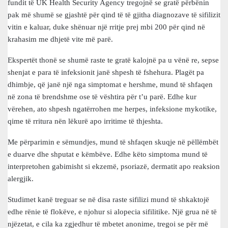
fundit të UK Health Security Agency tregojnë se gratë përbënin
pak më shumë se gjashtë për qind të të gjitha diagnozave të sifilizit
vitin e kaluar, duke shënuar një rritje prej mbi 200 për qind në
krahasim me dhjetë vite më parë.
Ekspertët thonë se shumë raste te gratë kalojnë pa u vënë re, sepse
shenjat e para të infeksionit janë shpesh të fshehura. Plagët pa
dhimbje, që janë një nga simptomat e hershme, mund të shfaqen
në zona të brendshme ose të vështira për t’u parë. Edhe kur
vërehen, ato shpesh ngatërrohen me herpes, infeksione mykotike,
qime të rritura nën lëkurë apo irritime të thjeshta.
Me përparimin e sëmundjes, mund të shfaqen skuqje në pëllëmbët
e duarve dhe shputat e këmbëve. Edhe këto simptoma mund të
interpretohen gabimisht si ekzemë, psoriazë, dermatit apo reaksion
alergjik.
Studimet kanë treguar se në disa raste sifilizi mund të shkaktojë
edhe rënie të flokëve, e njohur si alopecia sifilitike. Një grua në të
njëzetat, e cila ka zgjedhur të mbetet anonime, tregoi se për më