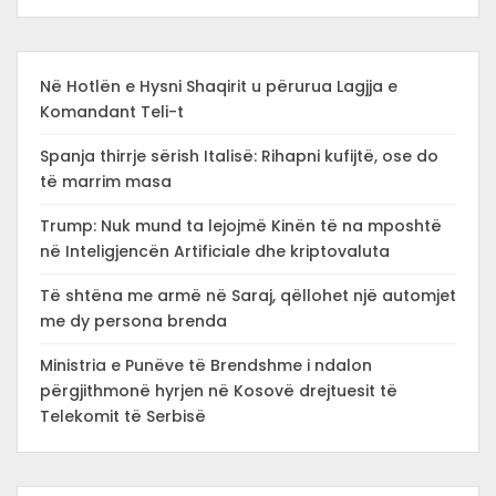
Në Hotlën e Hysni Shaqirit u përurua Lagjja e
Komandant Teli-t
Spanja thirrje sërish Italisë: Rihapni kufijtë, ose do
të marrim masa
Trump: Nuk mund ta lejojmë Kinën të na mposhtë
në Inteligjencën Artificiale dhe kriptovaluta
Të shtëna me armë në Saraj, qëllohet një automjet
me dy persona brenda
Ministria e Punëve të Brendshme i ndalon
përgjithmonë hyrjen në Kosovë drejtuesit të
Telekomit të Serbisë