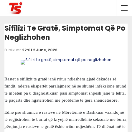
Sifilizi Te Gratë, Simptomat Që Po
Neglizhohen
Publikuar
22:01 2 June, 2026
Rastet e sifilizit te gratë janë rritur ndjeshëm gjatë dekadës së
fundit, ndërsa ekspertët paralajmërojnë se shumë infeksione mund
të mbeten pa u diagnostikuar, pasi simptomat shpesh janë të lehta,
të paqarta dhe ngatërrohen me probleme të tjera shëndetësore.
Edhe pse shumica e rasteve në Mbretërinë e Bashkuar vazhdojnë
të regjistrohen te burrat që kryejnë marrëdhënie seksuale me burra,
përqindja e rasteve te gratë është rritur ndjeshëm. Të dhënat më të