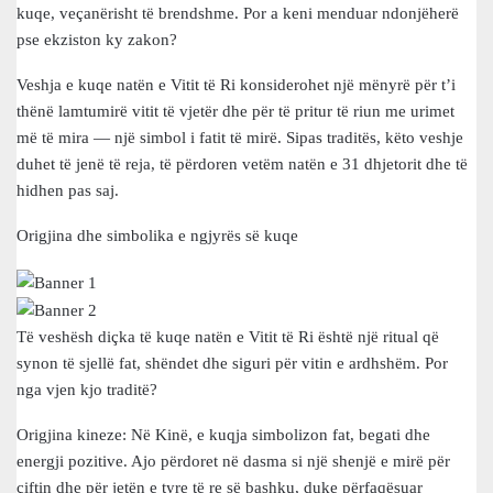
kuqe, veçanërisht të brendshme. Por a keni menduar ndonjëherë
pse ekziston ky zakon?
Veshja e kuqe natën e Vitit të Ri konsiderohet një mënyrë për t’i
thënë lamtumirë vitit të vjetër dhe për të pritur të riun me urimet
më të mira — një simbol i fatit të mirë. Sipas traditës, këto veshje
duhet të jenë të reja, të përdoren vetëm natën e 31 dhjetorit dhe të
hidhen pas saj.
Origjina dhe simbolika e ngjyrës së kuqe
Të veshësh diçka të kuqe natën e Vitit të Ri është një ritual që
synon të sjellë fat, shëndet dhe siguri për vitin e ardhshëm. Por
nga vjen kjo traditë?
Origjina kineze: Në Kinë, e kuqja simbolizon fat, begati dhe
energji pozitive. Ajo përdoret në dasma si një shenjë e mirë për
çiftin dhe për jetën e tyre të re së bashku, duke përfaqësuar