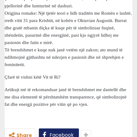
pjellorinë dhe lumturinë në dashuri.
Origjina romake: Një tjetër teori e lidh traditën me Romën e lashtë,
rreth vitit 31 para Krishtit, në kohën e Oktavian Augustit. Burrat
dhe gratë mbanin diçka të kuqe për të simbolizuar fuqinë,
shëndetin, pasurinë dhe energjinë, pasi kjo ngjyrë lidhej me
pasionin dhe fatin e mirë.
Të brendshmet e kuqe nuk janë vetëm një zakon; ato mund të
ndihmojnë gjithashtu në ndezjen e pasionit dhe në shprehjen e
feminitetit.
Çfarë të vishni këtë Vit të Ri?
Artikujt më të rekomanduar janë të brendshmet me dantellë dhe
me disa elementë të përshtatshëm transparence, që simbolizojnë
fat dhe energji pozitive për vitin që po vjen.
Facebook
Share