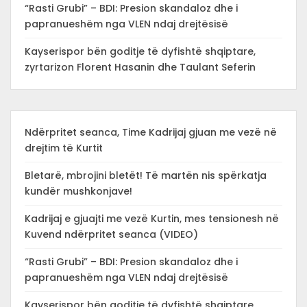
“Rasti Grubi” – BDI: Presion skandaloz dhe i
papranueshëm nga VLEN ndaj drejtësisë
Kayserispor bën goditje të dyfishtë shqiptare,
zyrtarizon Florent Hasanin dhe Taulant Seferin
Ndërpritet seanca, Time Kadrijaj gjuan me vezë në
drejtim të Kurtit
Bletarë, mbrojini bletët! Të martën nis spërkatja
kundër mushkonjave!
Kadrijaj e gjuajti me vezë Kurtin, mes tensionesh në
Kuvend ndërpritet seanca (VIDEO)
“Rasti Grubi” – BDI: Presion skandaloz dhe i
papranueshëm nga VLEN ndaj drejtësisë
Kayserispor bën goditje të dyfishtë shqiptare,