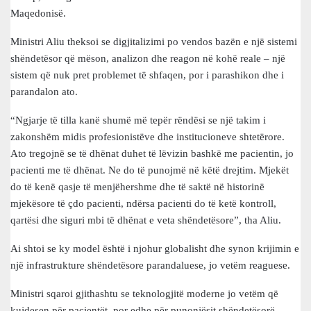
Maqedonisë.
Ministri Aliu theksoi se digjitalizimi po vendos bazën e një sistemi
shëndetësor që mëson, analizon dhe reagon në kohë reale – një
sistem që nuk pret problemet të shfaqen, por i parashikon dhe i
parandalon ato.
“Ngjarje të tilla kanë shumë më tepër rëndësi se një takim i
zakonshëm midis profesionistëve dhe institucioneve shtetërore.
Ato tregojnë se të dhënat duhet të lëvizin bashkë me pacientin, jo
pacienti me të dhënat. Ne do të punojmë në këtë drejtim. Mjekët
do të kenë qasje të menjëhershme dhe të saktë në historinë
mjekësore të çdo pacienti, ndërsa pacienti do të ketë kontroll,
qartësi dhe siguri mbi të dhënat e veta shëndetësore”, tha Aliu.
Ai shtoi se ky model është i njohur globalisht dhe synon krijimin e
një infrastrukture shëndetësore parandaluese, jo vetëm reaguese.
Ministri sqaroi gjithashtu se teknologjitë moderne jo vetëm që
kujdesen për pacientët, por edhe për punonjësit shëndetësorë,