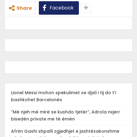
Facebook
Share
Lionel Messi mohon spekulimet se djali i tij do t’i
bashkohet Barcelonës
“Më njeh më mirë se kushdo tjetër”, Adrola nxjerr
bisedën private me të ëmën
Afrim Gashi shpalli zgjedhjet e jashtëzakonshme