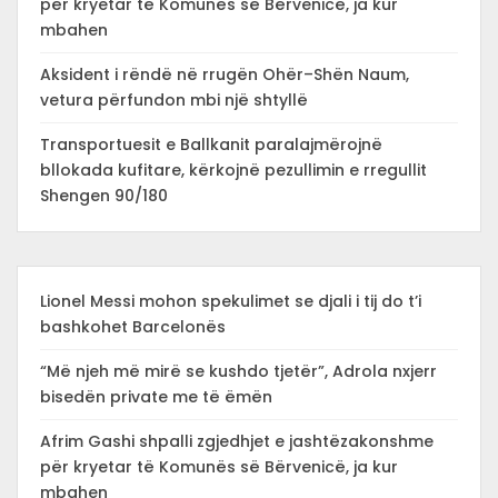
për kryetar të Komunës së Bërvenicë, ja kur
mbahen
Aksident i rëndë në rrugën Ohër–Shën Naum,
vetura përfundon mbi një shtyllë
Transportuesit e Ballkanit paralajmërojnë
bllokada kufitare, kërkojnë pezullimin e rregullit
Shengen 90/180
Lionel Messi mohon spekulimet se djali i tij do t’i
bashkohet Barcelonës
“Më njeh më mirë se kushdo tjetër”, Adrola nxjerr
bisedën private me të ëmën
Afrim Gashi shpalli zgjedhjet e jashtëzakonshme
për kryetar të Komunës së Bërvenicë, ja kur
mbahen