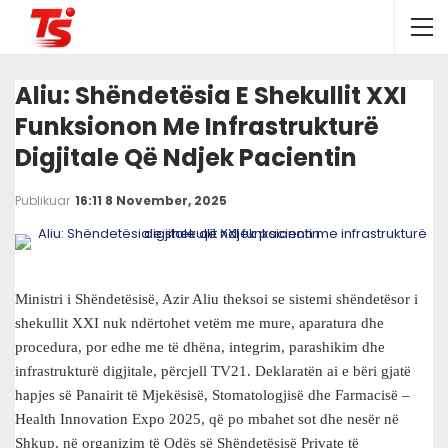
Aliu: Shëndetësia E Shekullit XXI
Funksionon Me Infrastrukturë
Digjitale Që Ndjek Pacientin
Publikuar
16:11 8 November, 2025
Ministri i Shëndetësisë, Azir Aliu theksoi se sistemi shëndetësor i
shekullit XXI nuk ndërtohet vetëm me mure, aparatura dhe
procedura, por edhe me të dhëna, integrim, parashikim dhe
infrastrukturë digjitale, përcjell TV21. Deklaratën ai e bëri gjatë
hapjes së Panairit të Mjekësisë, Stomatologjisë dhe Farmacisë –
Health Innovation Expo 2025, që po mbahet sot dhe nesër në
Shkup, në organizim të Odës së Shëndetësisë Private të