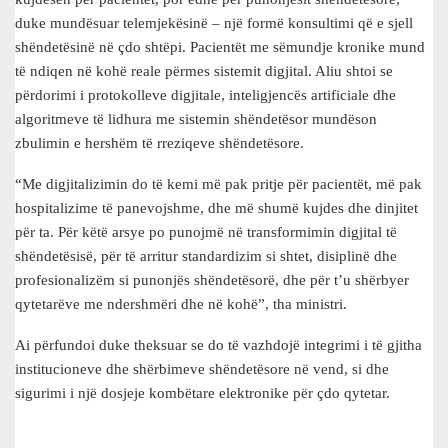
duke mundësuar telemjekësinë – një formë konsultimi që e sjell
shëndetësinë në çdo shtëpi. Pacientët me sëmundje kronike mund
të ndiqen në kohë reale përmes sistemit digjital. Aliu shtoi se
përdorimi i protokolleve digjitale, inteligjencës artificiale dhe
algoritmeve të lidhura me sistemin shëndetësor mundëson
zbulimin e hershëm të rreziqeve shëndetësore.
“Me digjitalizimin do të kemi më pak pritje për pacientët, më pak
hospitalizime të panevojshme, dhe më shumë kujdes dhe dinjitet
për ta. Për këtë arsye po punojmë në transformimin digjital të
shëndetësisë, për të arritur standardizim si shtet, disiplinë dhe
profesionalizëm si punonjës shëndetësorë, dhe për t’u shërbyer
qytetarëve me ndershmëri dhe në kohë”, tha ministri.
Ai përfundoi duke theksuar se do të vazhdojë integrimi i të gjitha
institucioneve dhe shërbimeve shëndetësore në vend, si dhe
sigurimi i një dosjeje kombëtare elektronike për çdo qytetar.