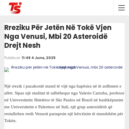
Rreziku Për Jetën Në Tokë Vjen
Nga Venusi, Mbi 20 Asteroidë
Drejt Nesh
Publikuar
11:49 4 June, 2025
Një rrezik i pazakontë mund të vijë nga hapësira në të ardhmen e
afërt. Sipas një studimi të udhëhequr nga Valerio Carruba, profesor
në Universitetin Shtetëror të São Paulos në Brazil në bashkëpunim
me Universitetin e Palermos në Itali, një grup asteroidësh që
rrotullohen rreth Venusit paraqesin një kërcënim të mundshëm për
Tokën.