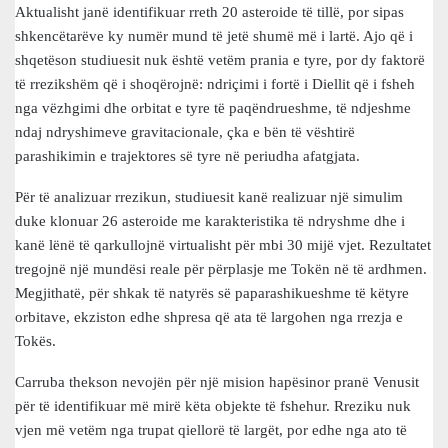
Aktualisht janë identifikuar rreth 20 asteroide të tillë, por sipas
shkencëtarëve ky numër mund të jetë shumë më i lartë. Ajo që i
shqetëson studiuesit nuk është vetëm prania e tyre, por dy faktorë
të rrezikshëm që i shoqërojnë: ndriçimi i fortë i Diellit që i fsheh
nga vëzhgimi dhe orbitat e tyre të paqëndrueshme, të ndjeshme
ndaj ndryshimeve gravitacionale, çka e bën të vështirë
parashikimin e trajektores së tyre në periudha afatgjata.
Për të analizuar rrezikun, studiuesit kanë realizuar një simulim
duke klonuar 26 asteroide me karakteristika të ndryshme dhe i
kanë lënë të qarkullojnë virtualisht për mbi 30 mijë vjet. Rezultatet
tregojnë një mundësi reale për përplasje me Tokën në të ardhmen.
Megjithatë, për shkak të natyrës së paparashikueshme të këtyre
orbitave, ekziston edhe shpresa që ata të largohen nga rrezja e
Tokës.
Carruba thekson nevojën për një mision hapësinor pranë Venusit
për të identifikuar më mirë këta objekte të fshehur. Rreziku nuk
vjen më vetëm nga trupat qiellorë të largët, por edhe nga ato të