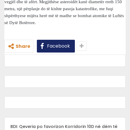
vegjël dhe të afërt. Megjithëse asteroidët kanë diametër rreth 150
metra, një përplasje do të kishte pasoja katastrofike, me fuqi
shpërthyese mijëra herë më të madhe se bombat atomike të Luftës
së Dytë Botërore.
Facebook
Share
BDI: Qeveria po favorizon Korridorin 10D në dëm të