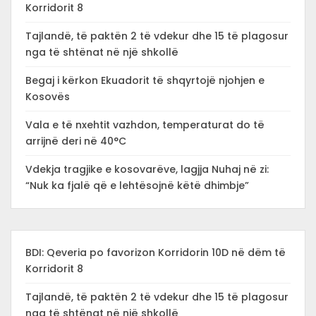
Korridorit 8
Tajlandë, të paktën 2 të vdekur dhe 15 të plagosur
nga të shtënat në një shkollë
Begaj i kërkon Ekuadorit të shqyrtojë njohjen e
Kosovës
Vala e të nxehtit vazhdon, temperaturat do të
arrijnë deri në 40°C
Vdekja tragjike e kosovarëve, lagjja Nuhaj në zi:
“Nuk ka fjalë që e lehtësojnë këtë dhimbje”
BDI: Qeveria po favorizon Korridorin 10D në dëm të
Korridorit 8
Tajlandë, të paktën 2 të vdekur dhe 15 të plagosur
nga të shtënat në një shkollë