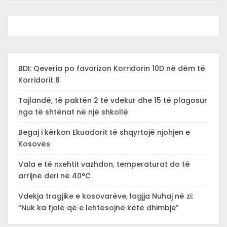
BDI: Qeveria po favorizon Korridorin 10D në dëm të
Korridorit 8
Tajlandë, të paktën 2 të vdekur dhe 15 të plagosur
nga të shtënat në një shkollë
Begaj i kërkon Ekuadorit të shqyrtojë njohjen e
Kosovës
Vala e të nxehtit vazhdon, temperaturat do të
arrijnë deri në 40°C
Vdekja tragjike e kosovarëve, lagjja Nuhaj në zi:
“Nuk ka fjalë që e lehtësojnë këtë dhimbje”