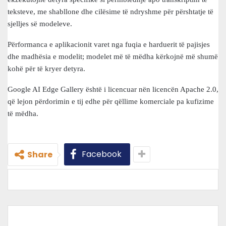
teksteve, me shabllone dhe cilësime të ndryshme për përshtatje të
sjelljes së modeleve.
Përformanca e aplikacionit varet nga fuqia e harduerit të pajisjes
dhe madhësia e modelit; modelet më të mëdha kërkojnë më shumë
kohë për të kryer detyra.
Google AI Edge Gallery është i licencuar nën licencën Apache 2.0,
që lejon përdorimin e tij edhe për qëllime komerciale pa kufizime
të mëdha.
Facebook
Share