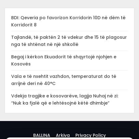
BDI: Qeveria po favorizon Korridorin 10D në dëm të
Korridorit 8
Tajlandë, të paktën 2 të vdekur dhe 15 të plagosur
nga të shtënat në një shkollë
Begaj i kërkon Ekuadorit të shqyrtojë njohjen e
Kosovës
Vala e të nxehtit vazhdon, temperaturat do të
arrijnë deri në 40°C
Vdekja tragjike e kosovarëve, lagjja Nuhaj në zi:
“Nuk ka fjalë që e lehtësojnë këtë dhimbje”
BALLINA
Arkiva
Privacy Policy