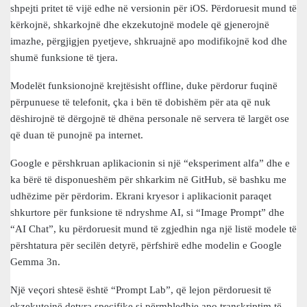
shpejti pritet të vijë edhe në versionin për iOS. Përdoruesit mund të
kërkojnë, shkarkojnë dhe ekzekutojnë modele që gjenerojnë
imazhe, përgjigjen pyetjeve, shkruajnë apo modifikojnë kod dhe
shumë funksione të tjera.
Modelët funksionojnë krejtësisht offline, duke përdorur fuqinë
përpunuese të telefonit, çka i bën të dobishëm për ata që nuk
dëshirojnë të dërgojnë të dhëna personale në servera të largët ose
që duan të punojnë pa internet.
Google e përshkruan aplikacionin si një “eksperiment alfa” dhe e
ka bërë të disponueshëm për shkarkim në GitHub, së bashku me
udhëzime për përdorim. Ekrani kryesor i aplikacionit paraqet
shkurtore për funksione të ndryshme AI, si “Image Prompt” dhe
“AI Chat”, ku përdoruesit mund të zgjedhin nga një listë modele të
përshtatura për secilën detyrë, përfshirë edhe modelin e Google
Gemma 3n.
Një veçori shtesë është “Prompt Lab”, që lejon përdoruesit të
ekzekutojnë detyra specifike si përmbledhje apo transkriptim të