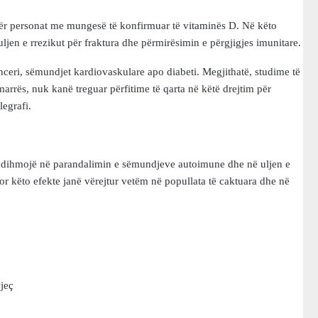
ër personat me mungesë të konfirmuar të vitaminës D. Në këto
ljen e rrezikut për fraktura dhe përmirësimin e përgjigjes imunitare.
eri, sëmundjet kardiovaskulare apo diabeti. Megjithatë, studime të
marrës, nuk kanë treguar përfitime të qarta në këtë drejtim për
legrafi.
 ndihmojë në parandalimin e sëmundjeve autoimune dhe në uljen e
por këto efekte janë vërejtur vetëm në popullata të caktuara dhe në
vjeç