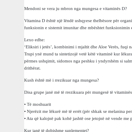
Mendoni se vera ju mbron nga mungesa e vitaminës D?
Vitamina D është një lëndë ushqyese thelbësore për organi
funksionin e sistemit imunitar dhe mbështet funksionimin
Lexo edhe:
‘Eliksiri i jetës’, kombinimi i mjaltit dhe Aloe Verës, fuqi 
Trupi ynë mund ta sintetizojë vetë këtë vitaminë kur lëkura
përmes ushqimit, sidomos nga peshku i yndyrshëm si salmo
drithërat.
Kush është më i rrezikuar nga mungesa?
Disa grupe janë më të rrezikuara për mungesë të vitaminës 
• Të moshuarit
• Njerëzit me lëkurë më të errët (për shkak se melanina p
• Ata që kalojnë pak kohë jashtë ose jetojnë në vende me p
Kur janë të dobishme suplementet?