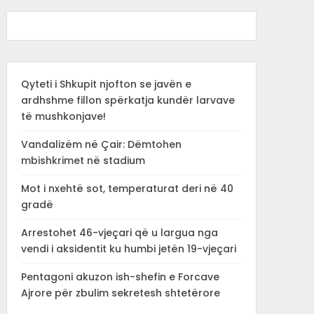
Qyteti i Shkupit njofton se javën e
ardhshme fillon spërkatja kundër larvave
të mushkonjave!
Vandalizëm në Çair: Dëmtohen
mbishkrimet në stadium
Mot i nxehtë sot, temperaturat deri në 40
gradë
Arrestohet 46-vjeçari që u largua nga
vendi i aksidentit ku humbi jetën 19-vjeçari
Pentagoni akuzon ish-shefin e Forcave
Ajrore për zbulim sekretesh shtetërore