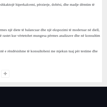
 shkaktojë hiperkalcemi, përzierje, dobësi, dhe madje dëmtim të
mes një diete të balancuar dhe një ekspozimi të moderuar në diell,
në rastet kur vërtetohet mungesa përmes analizave dhe në konsultim
të e rëndësishme të konsultoheni me mjekun tuaj për testime dhe