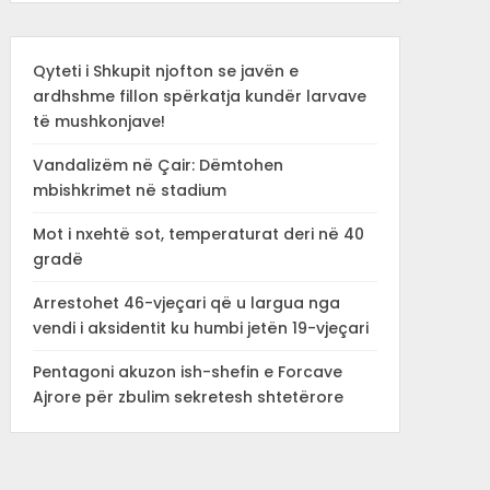
Qyteti i Shkupit njofton se javën e
ardhshme fillon spërkatja kundër larvave
të mushkonjave!
Vandalizëm në Çair: Dëmtohen
mbishkrimet në stadium
Mot i nxehtë sot, temperaturat deri në 40
gradë
Arrestohet 46-vjeçari që u largua nga
vendi i aksidentit ku humbi jetën 19-vjeçari
Pentagoni akuzon ish-shefin e Forcave
Ajrore për zbulim sekretesh shtetërore