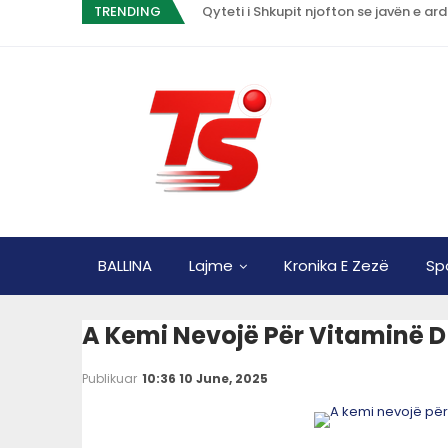
TRENDING
Qyteti i Shkupit njofton se javën e a
BALLINA
Lajme
Kronika E Zezë
Sp
A Kemi Nevojë Për Vitaminë D
Publikuar
10:36 10 June, 2025