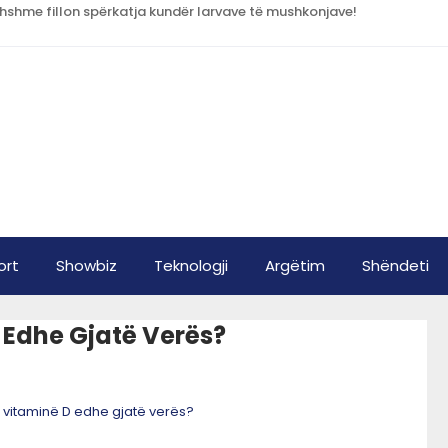
rdhshme fillon spërkatja kundër larvave të mushkonjave!
ort
Showbiz
Teknologji
Argëtim
Shëndeti
 Edhe Gjatë Verës?