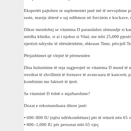
Ekspertët pajtohen se suplementet janë më të nevojshme p
raste, marrja shtesë e saj ndihmon në forcimin e kockave, u
Dikur mendohej se vitamina D parandalon sëmundje si kanc
mëdha klinike, si ai i njohur si Vital, me mbi 25,000 pjesë
njerëzit ndryshe të shëndetshëm, shkruan Time, përcjell Te
Përjashtimet që vlejnë të përmenden
Disa hulumtime të reja sugjerojnë se vitamina D mund të
rrezikut të zhvillimit të formave të avancuara të kancerit, 
kombinim me faktorë të tjerë.
Sa vitaminë D është e mjaftueshme?
Dozat e rekomanduara ditore janë:
• 600–800 IU (njësi ndërkombëtare) për të rriturit nën 65 
• 800–1,000 IU për personat mbi 65 vjeç