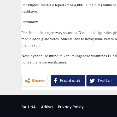
Por kujdes: marrja e tepërt (mbi 4,000 IU në ditë) mund të
veshkave.
Përfundim
Për shumicën e njerëzve, vitamina D mund të sigurohet për
madje edhe gjatë verës. Shtesat janë të nevojshme vetëm 
me mjekun.
Nëse dyshoni se mund të keni mungesë të vitaminës D, ësh
udhëzime të personalizuara.
Facebook
Twitter
Share
BALLINA
Arkiva
Privacy Policy