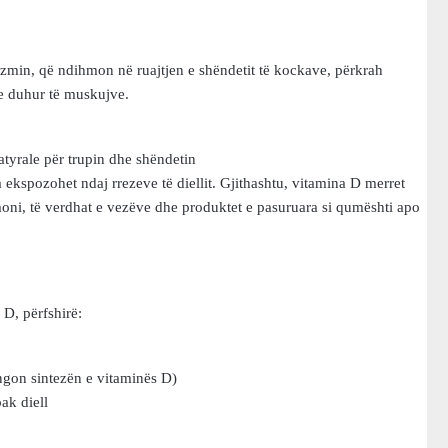
zmin, që ndihmon në ruajtjen e shëndetit të kockave, përkrah
 e duhur të muskujve.
natyrale për trupin dhe shëndetin
 ekspozohet ndaj rrezeve të diellit. Gjithashtu, vitamina D merret
ni, të verdhat e vezëve dhe produktet e pasuruara si qumështi apo
D, përfshirë:
engon sintezën e vitaminës D)
ak diell