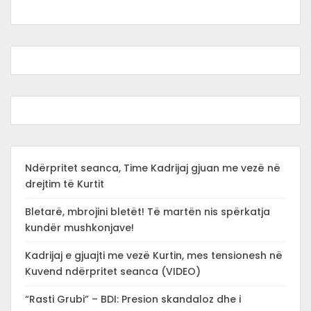
Ndërpritet seanca, Time Kadrijaj gjuan me vezë në
drejtim të Kurtit
Bletarë, mbrojini bletët! Të martën nis spërkatja
kundër mushkonjave!
Kadrijaj e gjuajti me vezë Kurtin, mes tensionesh në
Kuvend ndërpritet seanca (VIDEO)
“Rasti Grubi” – BDI: Presion skandaloz dhe i