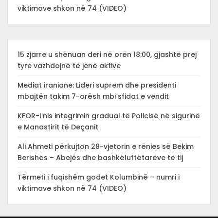
viktimave shkon në 74 (VIDEO)
15 zjarre u shënuan deri në orën 18:00, gjashtë prej
tyre vazhdojnë të jenë aktive
Mediat iraniane: Lideri suprem dhe presidenti
mbajtën takim 7-orësh mbi sfidat e vendit
KFOR-i nis integrimin gradual të Policisë në sigurinë
e Manastirit të Deçanit
Ali Ahmeti përkujton 28-vjetorin e rënies së Bekim
Berishës – Abejës dhe bashkëluftëtarëve të tij
Tërmeti i fuqishëm godet Kolumbinë – numri i
viktimave shkon në 74 (VIDEO)