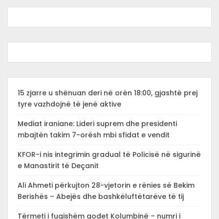
15 zjarre u shënuan deri në orën 18:00, gjashtë prej
tyre vazhdojnë të jenë aktive
Mediat iraniane: Lideri suprem dhe presidenti
mbajtën takim 7-orësh mbi sfidat e vendit
KFOR-i nis integrimin gradual të Policisë në sigurinë
e Manastirit të Deçanit
Ali Ahmeti përkujton 28-vjetorin e rënies së Bekim
Berishës – Abejës dhe bashkëluftëtarëve të tij
Tërmeti i fuqishëm godet Kolumbinë – numri i