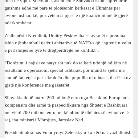
ditët në vijim. Si Polonia, ashtu edhe Sllovakia ishin shprehur të
gatshme edhe më parë të plotësonin kërkesat e Ukrainës për
avionë ushtarakë, por vetëm si pjesë e një koalicioni më të gjerë
ndërkombëtar.
Zëdhënësi i Kremlinit, Dmitry Peskov tha se avionët e premtuar
ishin një shembull tjetër i anëtarëve të NATO-s që “ngrenë nivelin
e përfshirjes së tyre të drejtpërdrejtë në konflikt”.
“Dorëzimi i pajisjeve natyrisht nuk do të ketë ndonjë ndikim në
rezultatin e operacionit special ushtarak, por mund të sjellë më
shumë fatkeqësi për Ukrainën dhe popullin ukrainas”, tha Peskov
gjatë një konferencë me gazetarët.
Sllovakia do të marrë 200 milionë euro nga Bashkimi Europian si
kompensim dhe armë të paspecifikuara nga Shtetet e Bashkuara
me vlerë 700 milionë euro, në këmbim të dhënies së avinoëve të
saj, tha ministri i Mbrojtjes, Jaroslav Nad.
Presidenti ukrainas Volodymyr Zelensky u ka kërkuar vazhdimisht