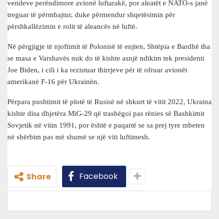
vendeve perëndimore avionë luftarakë, por aleatët e NATO-s janë
treguar të përmbajtur, duke përmendur shqetësimin për
përshkallëzimin e rolit të aleancës në luftë.
Në përgjigje të njoftimit të Polonisë të enjten, Shtëpia e Bardhë tha
se masa e Varshavës nuk do të kishte asnjë ndikim tek presidenti
Joe Biden, i cili i ka rezistuar thirrjeve për të ofruar avionët
amerikanë F-16 për Ukrainën.
Përpara pushtimit të plotë të Rusisë në shkurt të vitit 2022, Ukraina
kishte disa dhjetëra MiG-29 që trashëgoi pas rënies së Bashkimit
Sovjetik në vitin 1991, por është e paqartë se sa prej tyre mbeten
në shërbim pas më shumë se një viti luftimesh.
Facebook
Share