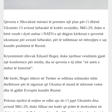
Qeveria e Sllovakisë miratoi të premten një plan për t’i dhënë
Ukrainës 13 avionë luftarakë të kohës sovjetike, MiG-29, duke u
bërë vendi i dytë anëtar i NATO-s që dëgjon kërkesat e qeverisë
ukrainase për avionë luftarakë, për të ndihmuar në mbrojtjen e saj
kundër pushtimit të Rusisë.
Kryeministri sllovak Eduard Heger, duke njoftuar vendimin gjatë
një konference për media, tha se qeveria e tij ishte “në anën e
duhur të historisë”.
Më herët, Heger shkroi në Twitter se ndihma ushtarake ishte
thelbësore për të siguruar që Ukraina të mund të mbronte veten
dhe të gjithë Evropën kundër Rusisë.
Polonia njoftoi të enjten se edhe ajo do t’i japë Ukrainës disa
avionë MiG-29, duke filluar me katër që pritet të dorëzohen në