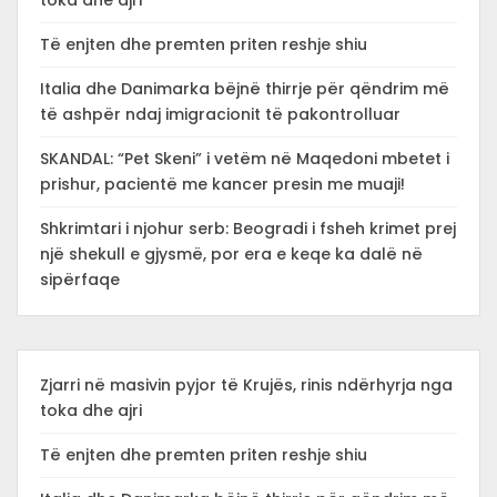
toka dhe ajri
Të enjten dhe premten priten reshje shiu
Italia dhe Danimarka bëjnë thirrje për qëndrim më
të ashpër ndaj imigracionit të pakontrolluar
SKANDAL: “Pet Skeni” i vetëm në Maqedoni mbetet i
prishur, pacientë me kancer presin me muaji!
Shkrimtari i njohur serb: Beogradi i fsheh krimet prej
një shekull e gjysmë, por era e keqe ka dalë në
sipërfaqe
Zjarri në masivin pyjor të Krujës, rinis ndërhyrja nga
toka dhe ajri
Të enjten dhe premten priten reshje shiu