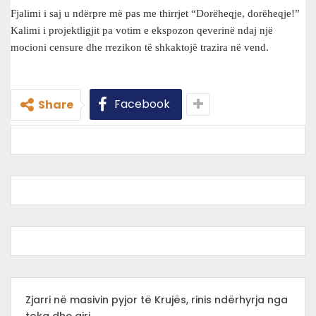
Fjalimi i saj u ndërpre më pas me thirrjet “Dorëheqje, dorëheqje!”
Kalimi i projektligjit pa votim e ekspozon qeverinë ndaj një
mocioni censure dhe rrezikon të shkaktojë trazira në vend.
Facebook
Share
Zjarri në masivin pyjor të Krujës, rinis ndërhyrja nga