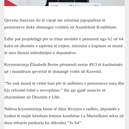
Qeveria franceze do të vijojë me reformat jopopullore të
pensioneve duke shmangur votimin në Asamblenë Kombëtare.
Edhe pse projektligji për ta rritur moshën e pensionit nga 62 në 64
kaloi në dhomën e sipërme të enjten, ministrat e kuptuan se mund
të mos fitonin mbështetjen e deputetëve.
Kryeministrja Élisabeth Borne përmendi nenin 49/3 të kushtetutës
që i mundëson qeverisë të shmangë votën në Kuvend.
“Ne nuk mund të vëmë bast për të ardhmen e pensioneve tona dhe
kjo reformë është e nevojshme,” tha ajo gjatë seancës së
zhurmshme në Dhomën e Ulët.
Ndërsa kryeministrja bënte të ditur lëvizjen e radhës, deputetët e
krahut të majtë kënduan himnin kombëtar La Marseillaise teksa në
duar mbanin pankarta ku shkruhej “Jo 64”.