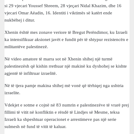
si 29 vjecari Youssef Shreem, 28 vjeçari Nidal Khazim, dhe 16
vjecari Omar Aëadin, 16. Identiti i viktimës së katërt ende
nukbëhej i ditur.
Xhenin është mes zonave veriore të Bregut Perëndimor, ku Izraeli
ka intensifikuar aksionet javët e fundit për të shtypur rezistencën e
militantëve palestinezë.
Në video amatore të marra sot në Xhenin shihej një turmë
palestinezësh që kishin rrethuar një makinë ku dyshohej se kishte
agjentë të infiltruar izraelitë.
Në të tjera pamje makina shihej më vonë që tërhiqej nga ushtria
izraelite.
Vdekjet e sotme e cojnë në 83 numrin e palestinezëve të vrarë prej
fillimi të vitit në konfliktin e rëndë të Lindjes së Mesme, teksa
Izraeli ka shpeshtuar operacionet e arrestimeve pas një serie
sulmesh në fund të vitit të kaluar.