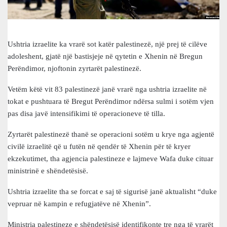
Ushtria izraelite ka vrarë sot katër palestinezë, një prej të cilëve
adoleshent, gjatë një bastisjeje në qytetin e Xhenin në Bregun
Perëndimor, njoftonin zyrtarët palestinezë.
Vetëm këtë vit 83 palestinezë janë vrarë nga ushtria izraelite në
tokat e pushtuara të Bregut Perëndimor ndërsa sulmi i sotëm vjen
pas disa javë intensifikimi të operacioneve të tilla.
Zyrtarët palestinezë thanë se operacioni sotëm u krye nga agjentë
civilë izraelitë që u futën në qendër të Xhenin për të kryer
ekzekutimet, tha agjencia palestineze e lajmeve Wafa duke cituar
ministrinë e shëndetësisë.
Ushtria izraelite tha se forcat e saj të sigurisë janë aktualisht “duke
vepruar në kampin e refugjatëve në Xhenin”.
Ministria palestineze e shëndetësisë identifikonte tre nga të vrarët