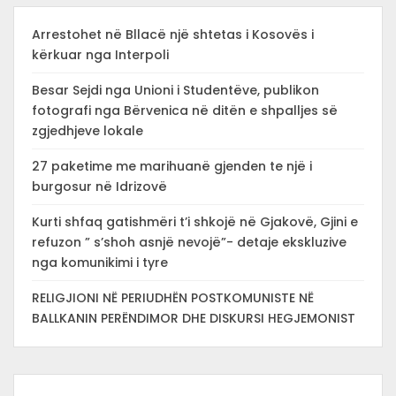
Arrestohet në Bllacë një shtetas i Kosovës i
kërkuar nga Interpoli
Besar Sejdi nga Unioni i Studentëve, publikon
fotografi nga Bërvenica në ditën e shpalljes së
zgjedhjeve lokale
27 paketime me marihuanë gjenden te një i
burgosur në Idrizovë
Kurti shfaq gatishmëri t’i shkojë në Gjakovë, Gjini e
refuzon ” s’shoh asnjë nevojë”- detaje ekskluzive
nga komunikimi i tyre
RELIGJIONI NË PERIUDHËN POSTKOMUNISTE NË
BALLKANIN PERËNDIMOR DHE DISKURSI HEGJEMONIST