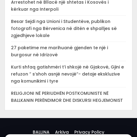
Arrestohet në Bllacë një shtetas i Kosovës i
kërkuar nga Interpoli
Besar Sejdi nga Unioni i Studentëve, publikon
fotografi nga Bërvenica në ditën e shpalljes së
zgjedhjeve lokale
27 paketime me marihuanë gjenden te një i
burgosur në Idrizovë
Kurti shfaq gatishmëri t’i shkojë në Gjakovë, Gjini e
refuzon ” s’shoh asnjë nevojë”- detaje ekskluzive
nga komunikimi i tyre
RELIGJIONI NË PERIUDHËN POSTKOMUNISTE NË
BALLKANIN PERËNDIMOR DHE DISKURSI HEGJEMONIST
BALLINA
Arkiva
Privacy Policy