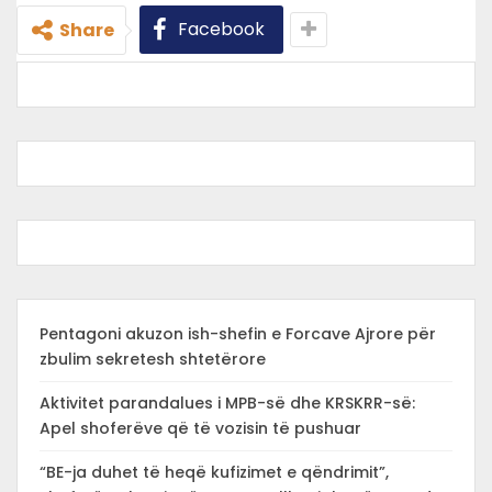
Facebook
Share
Pentagoni akuzon ish-shefin e Forcave Ajrore për
zbulim sekretesh shtetërore
Aktivitet parandalues i MPB-së dhe KRSKRR-së:
Apel shoferëve që të vozisin të pushuar
“BE-ja duhet të heqë kufizimet e qëndrimit”,