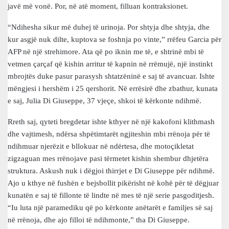
javë më vonë. Por, në atë moment, filluan kontraksionet.
“Ndihesha sikur më duhej të urinoja. Por shtyja dhe shtyja, dhe
kur asgjë nuk dilte, kuptova se foshnja po vinte,” rrëfeu Garcia për
AFP në një strehimore. Ata që po iknin me të, e shtrinë mbi të
vetmen çarçaf që kishin arritur të kapnin në rrëmujë, një instinkt
mbrojtës duke pasur parasysh shtatzëninë e saj të avancuar. Ishte
mëngjesi i hershëm i 25 qershorit. Në errësirë dhe zbathur, kunata
e saj, Julia Di Giuseppe, 37 vjeçe, shkoi të kërkonte ndihmë.
Rreth saj, qyteti bregdetar ishte kthyer në një kakofoni klithmash
dhe vajtimesh, ndërsa shpëtimtarët ngjiteshin mbi rrënoja për të
ndihmuar njerëzit e bllokuar në ndërtesa, dhe motoçikletat
zigzaguan mes rrënojave pasi tërmetet kishin shembur dhjetëra
struktura. Askush nuk i dëgjoi thirrjet e Di Giuseppe për ndihmë.
Ajo u kthye në fushën e bejsbollit pikërisht në kohë për të dëgjuar
kunatën e saj të fillonte të lindte në mes të një serie pasgoditjesh.
“Iu luta një paramediku që po kërkonte anëtarët e familjes së saj
në rrënoja, dhe ajo filloi të ndihmonte,” tha Di Giuseppe.