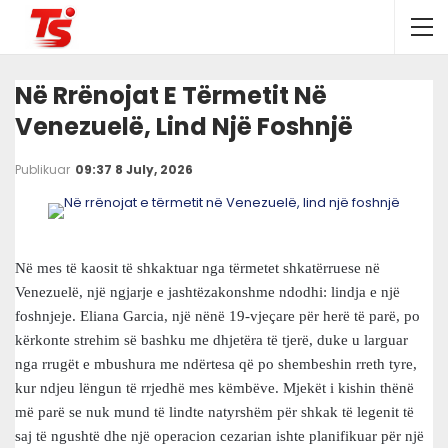
Në Rrënojat E Tërmetit Në
Venezuelë, Lind Një Foshnjë
Publikuar
09:37 8 July, 2026
Në mes të kaosit të shkaktuar nga tërmetet shkatërruese në
Venezuelë, një ngjarje e jashtëzakonshme ndodhi: lindja e një
foshnjeje. Eliana Garcia, një nënë 19-vjeçare për herë të parë, po
kërkonte strehim së bashku me dhjetëra të tjerë, duke u larguar
nga rrugët e mbushura me ndërtesa që po shembeshin rreth tyre,
kur ndjeu lëngun të rrjedhë mes këmbëve. Mjekët i kishin thënë
më parë se nuk mund të lindte natyrshëm për shkak të legenit të
saj të ngushtë dhe një operacion cezarian ishte planifikuar për një