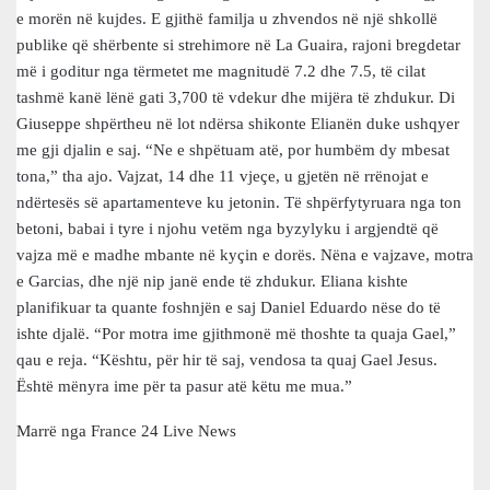
e morën në kujdes. E gjithë familja u zhvendos në një shkollë
publike që shërbente si strehimore në La Guaira, rajoni bregdetar
më i goditur nga tërmetet me magnitudë 7.2 dhe 7.5, të cilat
tashmë kanë lënë gati 3,700 të vdekur dhe mijëra të zhdukur. Di
Giuseppe shpërtheu në lot ndërsa shikonte Elianën duke ushqyer
me gji djalin e saj. “Ne e shpëtuam atë, por humbëm dy mbesat
tona,” tha ajo. Vajzat, 14 dhe 11 vjeçe, u gjetën në rrënojat e
ndërtesës së apartamenteve ku jetonin. Të shpërfytyruara nga ton
betoni, babai i tyre i njohu vetëm nga byzylyku i argjendtë që
vajza më e madhe mbante në kyçin e dorës. Nëna e vajzave, motra
e Garcias, dhe një nip janë ende të zhdukur. Eliana kishte
planifikuar ta quante foshnjën e saj Daniel Eduardo nëse do të
ishte djalë. “Por motra ime gjithmonë më thoshte ta quaja Gael,”
qau e reja. “Kështu, për hir të saj, vendosa ta quaj Gael Jesus.
Është mënyra ime për ta pasur atë këtu me mua.”
Marrë nga France 24 Live News