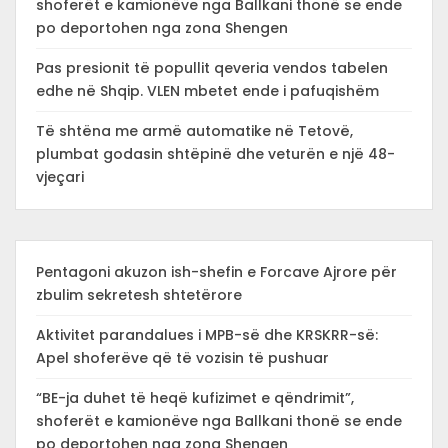
shoferët e kamionëve nga Ballkani thonë se ende
po deportohen nga zona Shengen
Pas presionit të popullit qeveria vendos tabelen
edhe në Shqip. VLEN mbetet ende i pafuqishëm
Të shtëna me armë automatike në Tetovë,
plumbat godasin shtëpinë dhe veturën e një 48-
vjeçari
Pentagoni akuzon ish-shefin e Forcave Ajrore për
zbulim sekretesh shtetërore
Aktivitet parandalues i MPB-së dhe KRSKRR-së:
Apel shoferëve që të vozisin të pushuar
“BE-ja duhet të heqë kufizimet e qëndrimit”,
shoferët e kamionëve nga Ballkani thonë se ende
po deportohen nga zona Shengen