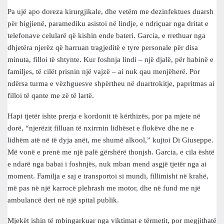
Pa ujë apo doreza kirurgjikale, dhe vetëm me dezinfektues duarsh
për higjienë, paramediku asistoi në lindje, e ndriçuar nga dritat e
telefonave celularë që kishin ende bateri. Garcia, e rrethuar nga
dhjetëra njerëz që harruan tragjeditë e tyre personale për disa
minuta, filloi të shtynte. Kur foshnja lindi – një djalë, për habinë e
familjes, të cilët prisnin një vajzë – ai nuk qau menjëherë. Por
ndërsa turma e vëzhguesve shpërtheu në duartrokitje, papritmas ai
filloi të qante me zë të lartë.
Hapi tjetër ishte prerja e kordonit të kërthizës, por pa mjete në
dorë, “njerëzit filluan të nxirrnin lidhëset e flokëve dhe ne e
lidhëm atë në të dyja anët, me shumë alkool,” kujtoi Di Giuseppe.
Më vonë e prenë me një palë gërshërë thonjsh. Garcia, e cila është
e ndarë nga babai i foshnjës, nuk mban mend asgjë tjetër nga ai
moment. Familja e saj e transportoi si mundi, fillimisht në krahë,
më pas në një karrocë plehrash me motor, dhe në fund me një
ambulancë deri në një spital publik.
Mjekët ishin të mbingarkuar nga viktimat e tërmetit, por megjithatë