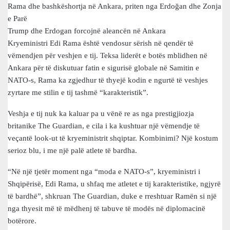
Rama dhe bashkëshortja në Ankara, priten nga Erdoğan dhe Zonja
e Parë
Trump dhe Erdogan forcojnë aleancën në Ankara
Kryeministri Edi Rama është vendosur sërish në qendër të
vëmendjen për veshjen e tij. Teksa liderët e botës mblidhen në
Ankara për të diskutuar fatin e sigurisë globale në Samitin e
NATO-s, Rama ka zgjedhur të thyejë kodin e ngurtë të veshjes
zyrtare me stilin e tij tashmë “karakteristik”.
Veshja e tij nuk ka kaluar pa u vënë re as nga prestigjiozja
britanike The Guardian, e cila i ka kushtuar një vëmendje të
veçantë look-ut të kryeministrit shqiptar. Kombinimi? Një kostum
serioz blu, i me një palë atlete të bardha.
“Në një tjetër moment nga “moda e NATO-s”, kryeministri i
Shqipërisë, Edi Rama, u shfaq me atletet e tij karakteristike, ngjyrë
të bardhë”, shkruan The Guardian, duke e rreshtuar Ramën si një
nga thyesit më të mëdhenj të tabuve të modës në diplomacinë
botërore.