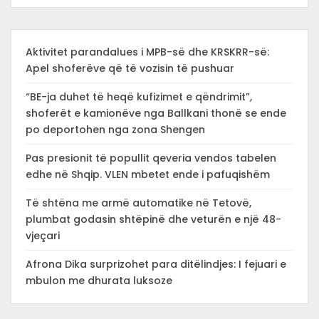
Aktivitet parandalues i MPB-së dhe KRSKRR-së:
Apel shoferëve që të vozisin të pushuar
“BE-ja duhet të heqë kufizimet e qëndrimit”,
shoferët e kamionëve nga Ballkani thonë se ende
po deportohen nga zona Shengen
Pas presionit të popullit qeveria vendos tabelen
edhe në Shqip. VLEN mbetet ende i pafuqishëm
Të shtëna me armë automatike në Tetovë,
plumbat godasin shtëpinë dhe veturën e një 48-
vjeçari
Afrona Dika surprizohet para ditëlindjes: I fejuari e
mbulon me dhurata luksoze