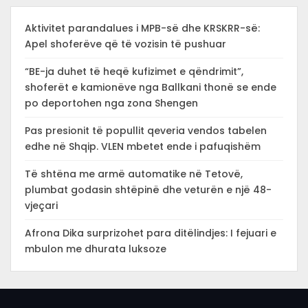
Aktivitet parandalues i MPB-së dhe KRSKRR-së:
Apel shoferëve që të vozisin të pushuar
“BE-ja duhet të heqë kufizimet e qëndrimit”,
shoferët e kamionëve nga Ballkani thonë se ende
po deportohen nga zona Shengen
Pas presionit të popullit qeveria vendos tabelen
edhe në Shqip. VLEN mbetet ende i pafuqishëm
Të shtëna me armë automatike në Tetovë,
plumbat godasin shtëpinë dhe veturën e një 48-
vjeçari
Afrona Dika surprizohet para ditëlindjes: I fejuari e
mbulon me dhurata luksoze