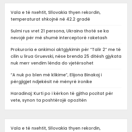
Vala e të nxehtit, Sllovakia thyen rekordin,
temperaturat shkojnë në 42.2 gradë
Sulmi rus vret 21 persona, Ukraina thotë se ka
nevojë për më shumë interceptorë raketash
Prokuroria e ankimoi aktgjykimin për “Talir 2” me të
cilin u lirua Gruevski, nëse brenda 25 ditësh gjykata
nuk merr vendim lënda do vjetërsohet
“A nuk po blen më klikime”, Elijona Binakaj i
përgjigjet ndjekësit në mënyrë ironike
Haradinaj: Kurti po i kërkon të gjitha pozitat për
vete, synon ta poshtërojë opozitën
Vala e të nxehtit, Sllovakia thyen rekordin,