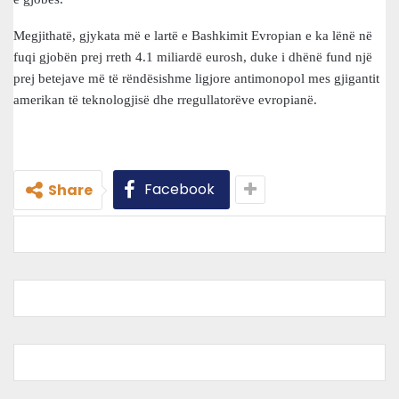
Megjithatë, gjykata më e lartë e Bashkimit Evropian e ka lënë në
fuqi gjobën prej rreth 4.1 miliardë eurosh, duke i dhënë fund një
prej betejave më të rëndësishme ligjore antimonopol mes gjigantit
amerikan të teknologjisë dhe rregullatorëve evropianë.
Facebook
Share