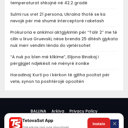
temperaturat shkojnë në 42.2 gradë
Sulmi rus vret 21 persona, Ukraina thotë se ka
nevojë për më shumë interceptorë raketash
Prokuroria e ankimoi aktgjykimin për “Talir 2” me të
cilin u lirua Gruevski, nëse brenda 25 ditësh gjykata
nuk merr vendim lënda do vjetërsohet
“A nuk po blen më klikime”, Elijona Binakaj i
përgjigjet ndjekësit në mënyrë ironike
Haradinaj: Kurti po i kërkon të gjitha pozitat për
vete, synon ta poshtërojë opozitën
BALLINA
Arkiva
Privacy Policy
TetovaSot App
✕
Instalo
© 2026 -
Shkarkoje tani nga playstore!