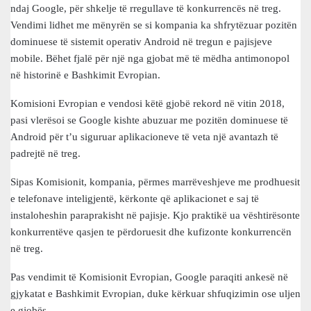
ndaj Google, për shkelje të rregullave të konkurrencës në treg.
Vendimi lidhet me mënyrën se si kompania ka shfrytëzuar pozitën
dominuese të sistemit operativ Android në tregun e pajisjeve
mobile. Bëhet fjalë për një nga gjobat më të mëdha antimonopol
në historinë e Bashkimit Evropian.
Komisioni Evropian e vendosi këtë gjobë rekord në vitin 2018,
pasi vlerësoi se Google kishte abuzuar me pozitën dominuese të
Android për t’u siguruar aplikacioneve të veta një avantazh të
padrejtë në treg.
Sipas Komisionit, kompania, përmes marrëveshjeve me prodhuesit
e telefonave inteligjentë, kërkonte që aplikacionet e saj të
instaloheshin paraprakisht në pajisje. Kjo praktikë ua vështirësonte
konkurrentëve qasjen te përdoruesit dhe kufizonte konkurrencën
në treg.
Pas vendimit të Komisionit Evropian, Google paraqiti ankesë në
gjykatat e Bashkimit Evropian, duke kërkuar shfuqizimin ose uljen
e gjobës.