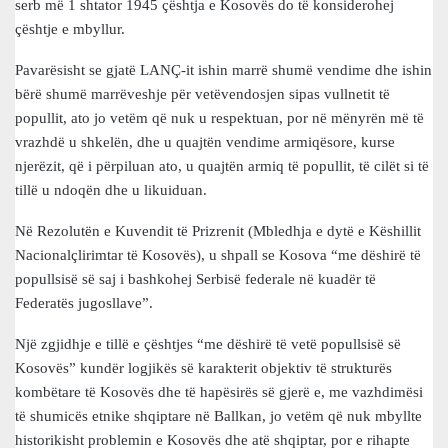
serb më 1 shtator 1945 çështja e Kosovës do të konsiderohej
çështje e mbyllur.
Pavarësisht se gjatë LANÇ-it ishin marrë shumë vendime dhe ishin
bërë shumë marrëveshje për vetëvendosjen sipas vullnetit të
popullit, ato jo vetëm që nuk u respektuan, por në mënyrën më të
vrazhdë u shkelën, dhe u quajtën vendime armiqësore, kurse
njerëzit, që i përpiluan ato, u quajtën armiq të popullit, të cilët si të
tillë u ndoqën dhe u likuiduan.
Në Rezolutën e Kuvendit të Prizrenit (Mbledhja e dytë e Këshillit
Nacionalçlirimtar të Kosovës), u shpall se Kosova “me dëshirë të
popullsisë së saj i bashkohej Serbisë federale në kuadër të
Federatës jugosllave”.
Një zgjidhje e tillë e çështjes “me dëshirë të vetë popullsisë së
Kosovës” kundër logjikës së karakterit objektiv të strukturës
kombëtare të Kosovës dhe të hapësirës së gjerë e, me vazhdimësi
të shumicës etnike shqiptare në Ballkan, jo vetëm që nuk mbyllte
historikisht problemin e Kosovës dhe atë shqiptar, por e rihapte