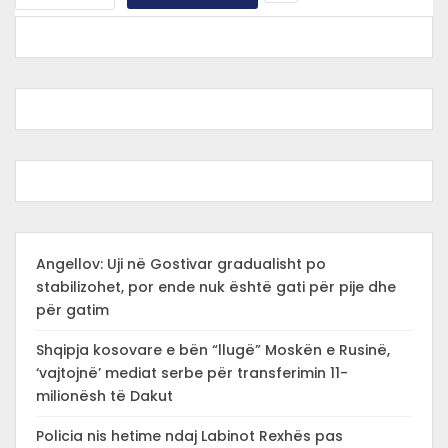
Angellov: Uji në Gostivar gradualisht po
stabilizohet, por ende nuk është gati për pije dhe
për gatim
Shqipja kosovare e bën “llugë” Moskën e Rusinë,
‘vajtojnë’ mediat serbe për transferimin 11-
milionësh të Dakut
Policia nis hetime ndaj Labinot Rexhës pas