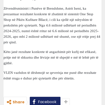
Zëvendësministri i Punëve të Brendshme, Astrit Iseni, ka
prezantuar rezultatet konkrete të zbatimit të sistemit One Stop
Shop në Pikën Kufitare Bllacë, i cili ka sjellë një ndryshim të
prekshëm për qytetarët. Nga 4.6 milionë udhëtarë në periudhën
2024-2025, numri është rritur në 6.6 milionë në periudhën 2025-
2026, apo mbi 2 milionë udhëtarë më shumë, ose një rritje prej 44
për qind.
Këto janë rezultate konkrete të angazhimit për kufij më efikasë,
pritje më të shkurtra dhe lëvizje më të shpejtë e më të lehtë për të
gjithë.
VLEN vazhdon të dëshmojë se qeverisja me punë dhe rezultate
është rruga e duhur për qytetarët dhe për shtetin.
Facebook
Share