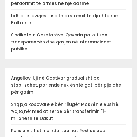
përdorimit të armës në një dasmë
Lidhjet e lëvizjes ruse të ekstremit të djathtë me
Ballkanin
Sindikata e Gazetarëve: Qeveria po kufizon
transparencën dhe qasjen në informacionet
publike
Angellov: Uji në Gostivar gradualisht po
stabilizohet, por ende nuk është gati për pije dhe
për gatim
Shqipja kosovare e bën “llugë” Moskën e Rusinë,
‘vajtojnë’ mediat serbe për transferimin 11-
milionësh të Dakut
Policia nis hetime ndaj Labinot Rexhës pas