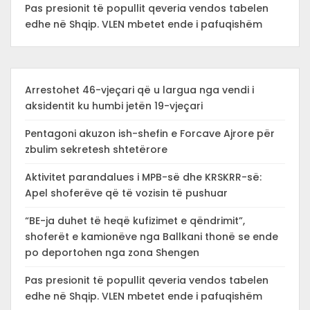
Pas presionit të popullit qeveria vendos tabelen
edhe në Shqip. VLEN mbetet ende i pafuqishëm
Arrestohet 46-vjeçari që u largua nga vendi i
aksidentit ku humbi jetën 19-vjeçari
Pentagoni akuzon ish-shefin e Forcave Ajrore për
zbulim sekretesh shtetërore
Aktivitet parandalues i MPB-së dhe KRSKRR-së:
Apel shoferëve që të vozisin të pushuar
“BE-ja duhet të heqë kufizimet e qëndrimit”,
shoferët e kamionëve nga Ballkani thonë se ende
po deportohen nga zona Shengen
Pas presionit të popullit qeveria vendos tabelen
edhe në Shqip. VLEN mbetet ende i pafuqishëm