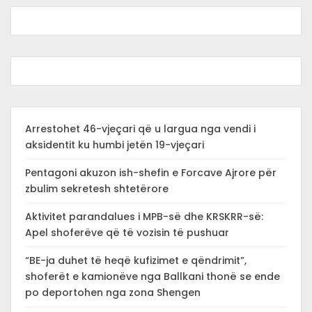
Arrestohet 46-vjeçari që u largua nga vendi i
aksidentit ku humbi jetën 19-vjeçari
Pentagoni akuzon ish-shefin e Forcave Ajrore për
zbulim sekretesh shtetërore
Aktivitet parandalues i MPB-së dhe KRSKRR-së:
Apel shoferëve që të vozisin të pushuar
“BE-ja duhet të heqë kufizimet e qëndrimit”,
shoferët e kamionëve nga Ballkani thonë se ende
po deportohen nga zona Shengen