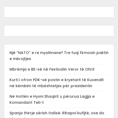
Një “NATO” e re myslimane? Tre fuqi firmosin paktin
e mbrojtjes
Mbrëmja e BE-së në Festivalin Veror të Ohrit
Kurti i ofron PDK-së postin e kryetarit të Kuvendit
në këmbim të mbështetjes për presidentin
Në Hotlën e Hysni Shaqirit u përurua Lagjja e
Komandant Teli-t
Spanja thirrje sërish Italisë: Rihapni kufijtë, ose do