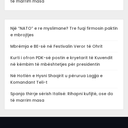
të marrim masa
Një “NATO” e re myslimane? Tre fuqi firmosin paktin
e mbrojtjes
Mbrëmja e BE-së në Festivalin Veror të Ohrit
Kurti i ofron PDK-së postin e kryetarit të Kuvendit
në këmbim të mbështetjes për presidentin
Në Hotlën e Hysni Shaqirit u përurua Lagjja e
Komandant Teli-t
Spanja thirrje sërish Italisë: Rihapni kufijtë, ose do
të marrim masa