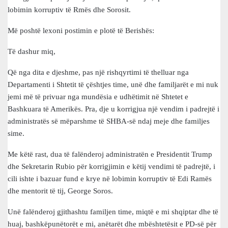
lobimin korruptiv të Rmës dhe Sorosit.
Më poshtë lexoni postimin e plotë të Berishës:
Të dashur miq,
Që nga dita e djeshme, pas një rishqyrtimi të thelluar nga
Departamenti i Shtetit të çështjes time, unë dhe familjarët e mi nuk
jemi më të privuar nga mundësia e udhëtimit në Shtetet e
Bashkuara të Amerikës. Pra, dje u korrigjua një vendim i padrejtë i
administratës së mëparshme të SHBA-së ndaj meje dhe familjes
sime.
Me këtë rast, dua të falënderoj administratën e Presidentit Trump
dhe Sekretarin Rubio për korrigjimin e këtij vendimi të padrejtë, i
cili ishte i bazuar fund e krye në lobimin korruptiv të Edi Ramës
dhe mentorit të tij, George Soros.
Unë falënderoj gjithashtu familjen time, miqtë e mi shqiptar dhe të
huaj, bashkëpunëtorët e mi, anëtarët dhe mbështetësit e PD-së për