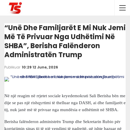
“Unë Dhe Familjarët E Mi Nuk Jemi
Më Të Privuar Nga Udhëtimi Në
SHBA”, Berisha Falënderon
Administratën Trump
Publikuar
10:29 12 June, 2026
Në një reagim në rrjetet sociale kryedemokrati Sali Berisha bën me
dije se pas një rishqyrtimi të thelluar nga DASH, ai dhe familjarët e
tij, nuk janë më të privuar nga mundësia e udhëtimit në SHBA.
Berisha falënderon administrën Trump dhe Sekretarin Rubio për
korrigjimin sipas tij të një vendimi të padrejtë, që ishte bazuar në