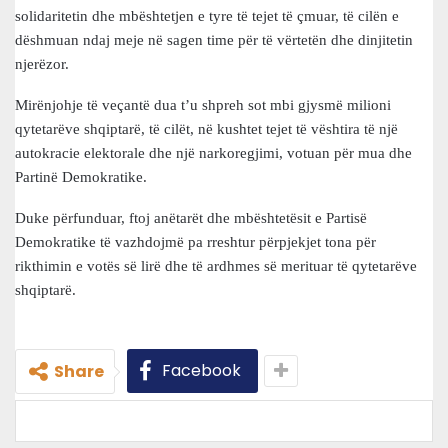
solidaritetin dhe mbështetjen e tyre të tejet të çmuar, të cilën e
dëshmuan ndaj meje në sagen time për të vërtetën dhe dinjitetin
njerëzor.
Mirënjohje të veçantë dua t’u shpreh sot mbi gjysmë milioni
qytetarëve shqiptarë, të cilët, në kushtet tejet të vështira të një
autokracie elektorale dhe një narkoregjimi, votuan për mua dhe
Partinë Demokratike.
Duke përfunduar, ftoj anëtarët dhe mbështetësit e Partisë
Demokratike të vazhdojmë pa rreshtur përpjekjet tona për
rikthimin e votës së lirë dhe të ardhmes së merituar të qytetarëve
shqiptarë.
Facebook
Share