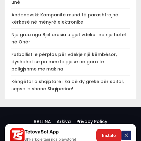
unë
Andonovski: Kompanitë mund të parashtrojnë
kërkesë në mënyrë elektronike
Një grua nga Bjellorusia u gjet vdekur në një hotel
në Ohër
Futbollisti e përplas për vdekje një këmbësor,
dyshohet se po merrte pjesë në gara të
paligjshme me makina
Këngëtarja shqiptare i ka bë dy greke për spital,
sepse ia shanë Shqipërinë!
BALLINA
Arkiva
Privacy Policy
TetovaSot App
✕
Instalo
© 2026 -
Shkarkoje tani nga playstore!