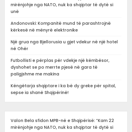
mirënjohje nga NATO, nuk ka shqiptar të dytë si
unë
Andonovski: Kompanitë mund të parashtrojnë
kërkesë në mënyrë elektronike
Një grua nga Bjellorusia u gjet vdekur në një hotel
në Ohër
Futbollisti e përplas për vdekje një këmbësor,
dyshohet se po merrte pjesë në gara të
paligjshme me makina
Këngëtarja shqiptare i ka bë dy greke për spital,
sepse ia shanë Shqipërinë!
Valon Bela sfidon MPB-në e Shqipërisë: “Kam 22
mirënjohje nga NATO, nuk ka shqiptar të dytë si