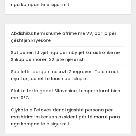
nga kompanitë e sigurimit
Abdixhiku: Kemi shumë afrime me VV, por jo për
çështjen kryesore
Sot bëhen 10 vjet nga përmbytjet katastrofike në
Shkup që morën 22 jetë njerëzish
Spalletti i dërgon mesazh Zhegrovës: Talenti nuk
mjafton, duhet të luash për ekipin
Stuhi e fortë godet Slloveninë, temperaturat bien
me 10°C
Gjykata e Tetovës dënoi gjashtë persona për
mashtrim: Inskenuan aksident për të marrë para
nga kompanitë e sigurimit