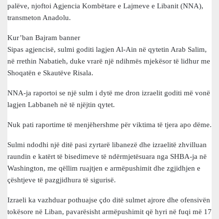
palëve, njoftoi Agjencia Kombëtare e Lajmeve e Libanit (NNA),
transmeton Anadolu.
Kur’ban Bajram banner
Sipas agjencisë, sulmi goditi lagjen Al-Ain në qytetin Arab Salim,
në rrethin Nabatieh, duke vrarë një ndihmës mjekësor të lidhur me
Shoqatën e Skautëve Risala.
NNA-ja raportoi se një sulm i dytë me dron izraelit goditi më vonë
lagjen Labbaneh në të njëjtin qytet.
Nuk pati raportime të menjëhershme për viktima të tjera apo dëme.
Sulmi ndodhi një ditë pasi zyrtarë libanezë dhe izraelitë zhvilluan
raundin e katërt të bisedimeve të ndërmjetësuara nga SHBA-ja në
Washington, me qëllim ruajtjen e armëpushimit dhe zgjidhjen e
çështjeve të pazgjidhura të sigurisë.
Izraeli ka vazhduar pothuajse çdo ditë sulmet ajrore dhe ofensivën
tokësore në Liban, pavarësisht armëpushimit që hyri në fuqi më 17