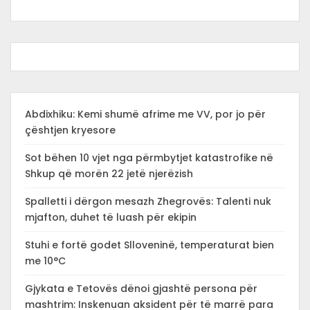
Abdixhiku: Kemi shumë afrime me VV, por jo për
çështjen kryesore
Sot bëhen 10 vjet nga përmbytjet katastrofike në
Shkup që morën 22 jetë njerëzish
Spalletti i dërgon mesazh Zhegrovës: Talenti nuk
mjafton, duhet të luash për ekipin
Stuhi e fortë godet Slloveninë, temperaturat bien
me 10°C
Gjykata e Tetovës dënoi gjashtë persona për
mashtrim: Inskenuan aksident për të marrë para