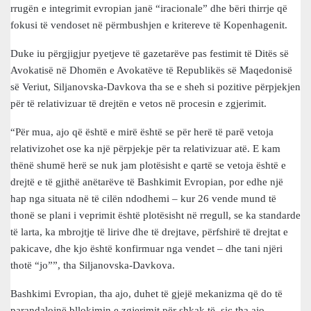
rrugën e integrimit evropian janë “iracionale” dhe bëri thirrje që
fokusi të vendoset në përmbushjen e kritereve të Kopenhagenit.
Duke iu përgjigjur pyetjeve të gazetarëve pas festimit të Ditës së
Avokatisë në Dhomën e Avokatëve të Republikës së Maqedonisë
së Veriut, Siljanovska-Davkova tha se e sheh si pozitive përpjekjen
për të relativizuar të drejtën e vetos në procesin e zgjerimit.
“Për mua, ajo që është e mirë është se për herë të parë vetoja
relativizohet ose ka një përpjekje për ta relativizuar atë. E kam
thënë shumë herë se nuk jam plotësisht e qartë se vetoja është e
drejtë e të gjithë anëtarëve të Bashkimit Evropian, por edhe një
hap nga situata në të cilën ndodhemi – kur 26 vende mund të
thonë se plani i veprimit është plotësisht në rregull, se ka standarde
të larta, ka mbrojtje të lirive dhe të drejtave, përfshirë të drejtat e
pakicave, dhe kjo është konfirmuar nga vendet – dhe tani njëri
thotë “jo””, tha Siljanovska-Davkova.
Bashkimi Evropian, tha ajo, duhet të gjejë mekanizma që do të
parandalojnë bllokimin e zgjerimit për shkak të, siç tha ajo,