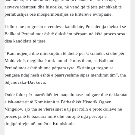
arsyeve identiteti dhe historike, në vend që të jetë për shkak të
përmbushjes ose mospërmbushjes së kritereve evropiane.
Lidhur me progresin e vendeve kandidate, Presidentja theksoi se
Ballkani Perëndimor është dukshëm përpara në këtë proces sesa
disa kandidatë të tjerë.
“Kam ndjenja dhe mirëkuptim të thellë për Ukrainën, si dhe për
Moldavinë, megjithatë nuk mund të mos them, se Ballkani
Perëndimor është shumë përpara tyre. Skriningu tregon se…
pengesa ndaj nesh është e paarsyeshme sipas mendimit tim”, tha
Siljanovska-Davkova.
Duke folur për marrëdhëniet maqedonase-bullgare dhe deklaratat
e ish-anëtarit të Komisionit të Përbashkët Historik Ognen
Vangelov, ajo tha se vlerësimet e tij për rolin e protokolleve në
proces janë të bazuara mirë dhe burojnë nga përvoja e
drejtpërdrejtë në punën e Komisionit.