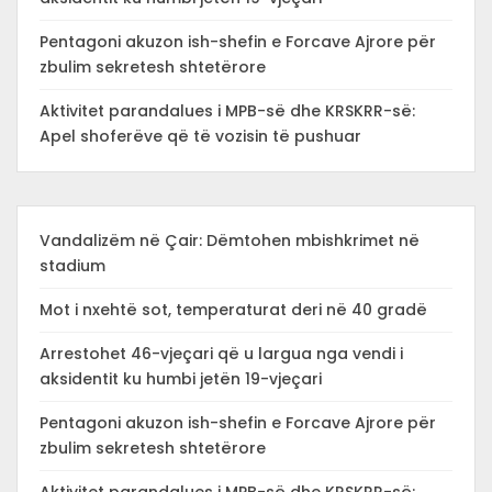
Pentagoni akuzon ish-shefin e Forcave Ajrore për
zbulim sekretesh shtetërore
Aktivitet parandalues i MPB-së dhe KRSKRR-së:
Apel shoferëve që të vozisin të pushuar
Vandalizëm në Çair: Dëmtohen mbishkrimet në
stadium
Mot i nxehtë sot, temperaturat deri në 40 gradë
Arrestohet 46-vjeçari që u largua nga vendi i
aksidentit ku humbi jetën 19-vjeçari
Pentagoni akuzon ish-shefin e Forcave Ajrore për
zbulim sekretesh shtetërore