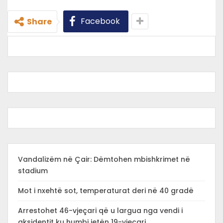
Facebook
Share
Vandalizëm në Çair: Dëmtohen mbishkrimet në
stadium
Mot i nxehtë sot, temperaturat deri në 40 gradë
Arrestohet 46-vjeçari që u largua nga vendi i
aksidentit ku humbi jetën 19-vjeçari