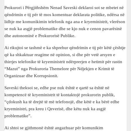
Prokurori i Përgjithshëm Nenad Saveski deklaroi sot se mbetet në
qëndrimin e tij për të mos komentuar deklarata politike, ndërsa në
lidhje me komunikimin telefonik nga ana e kryeministrit, vlerëson
se nuk ka asgjë problematike dhe se kjo nuk e cenon pavarësinë
dhe autonominë e Prokurorisë Publike.
Ai rikujtoi se tashmë e ka shprehur qëndrimin e tij për këtë çështje
që ka shkaktuar reagime në opinion, si dhe për vetë arsyen e
thirrjes telefonike të kryeministrit ndërprerjen e hetimit për rastin
“Mazut” nga Prokuroria Themelore për Ndjekjen e Krimit të
Organizuar dhe Korrupsionit.
Saveski theksoi se, edhe pse nuk është e qartë sa është në
kompetencë të kryeministrit të kontaktojë prokurorin publik,
“çdokush ka të drejtë të më telefonojë, dhe këtë e ka bërë edhe
kryeministri, pra kreu i Qeverisë, dhe këtu nuk ka asgjë
problematike”.
Ai shtoi se gjithmonë është angazhuar për komunikim