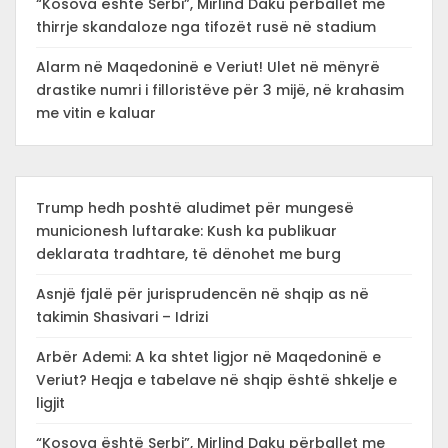
“Kosova është Serbi”, Mirlind Daku përballet me
thirrje skandaloze nga tifozët rusë në stadium
Alarm në Maqedoninë e Veriut! Ulet në mënyrë
drastike numri i filloristëve për 3 mijë, në krahasim
me vitin e kaluar
Trump hedh poshtë aludimet për mungesë
municionesh luftarake: Kush ka publikuar
deklarata tradhtare, të dënohet me burg
Asnjë fjalë për jurisprudencën në shqip as në
takimin Shasivari – Idrizi
Arbër Ademi: A ka shtet ligjor në Maqedoninë e
Veriut? Heqja e tabelave në shqip është shkelje e
ligjit
“Kosova është Serbi”, Mirlind Daku përballet me