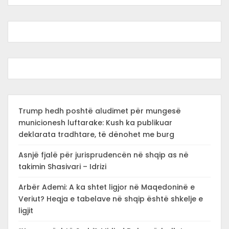
Trump hedh poshtë aludimet për mungesë
municionesh luftarake: Kush ka publikuar
deklarata tradhtare, të dënohet me burg
Asnjë fjalë për jurisprudencën në shqip as në
takimin Shasivari – Idrizi
Arbër Ademi: A ka shtet ligjor në Maqedoninë e
Veriut? Heqja e tabelave në shqip është shkelje e
ligjit