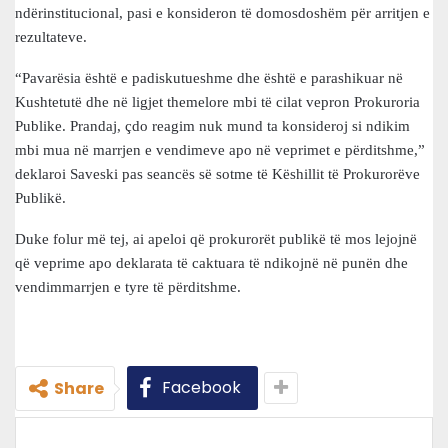
ndërinstitucional, pasi e konsideron të domosdoshëm për arritjen e
rezultateve.
“Pavarësia është e padiskutueshme dhe është e parashikuar në
Kushtetutë dhe në ligjet themelore mbi të cilat vepron Prokuroria
Publike. Prandaj, çdo reagim nuk mund ta konsideroj si ndikim
mbi mua në marrjen e vendimeve apo në veprimet e përditshme,”
deklaroi Saveski pas seancës së sotme të Këshillit të Prokurorëve
Publikë.
Duke folur më tej, ai apeloi që prokurorët publikë të mos lejojnë
që veprime apo deklarata të caktuara të ndikojnë në punën dhe
vendimmarrjen e tyre të përditshme.
Facebook
Share