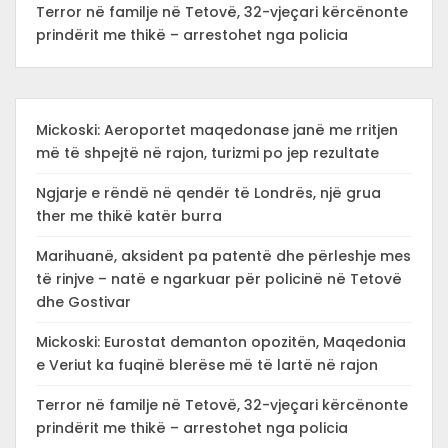
Terror në familje në Tetovë, 32-vjeçari kërcënonte
prindërit me thikë – arrestohet nga policia
Mickoski: Aeroportet maqedonase janë me rritjen
më të shpejtë në rajon, turizmi po jep rezultate
Ngjarje e rëndë në qendër të Londrës, një grua
ther me thikë katër burra
Marihuanë, aksident pa patentë dhe përleshje mes
të rinjve – natë e ngarkuar për policinë në Tetovë
dhe Gostivar
Mickoski: Eurostat demanton opozitën, Maqedonia
e Veriut ka fuqinë blerëse më të lartë në rajon
Terror në familje në Tetovë, 32-vjeçari kërcënonte
prindërit me thikë – arrestohet nga policia