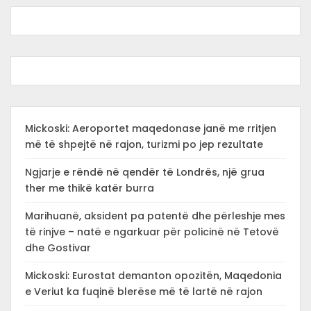
Mickoski: Aeroportet maqedonase janë me rritjen
më të shpejtë në rajon, turizmi po jep rezultate
Ngjarje e rëndë në qendër të Londrës, një grua
ther me thikë katër burra
Marihuanë, aksident pa patentë dhe përleshje mes
të rinjve – natë e ngarkuar për policinë në Tetovë
dhe Gostivar
Mickoski: Eurostat demanton opozitën, Maqedonia
e Veriut ka fuqinë blerëse më të lartë në rajon