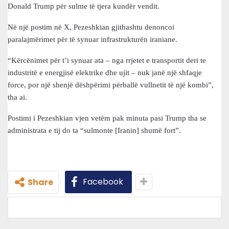
Donald Trump për sulme të tjera kundër vendit.
Në një postim në X, Pezeshkian gjithashtu denoncoi
paralajmërimet për të synuar infrastrukturën iraniane.
“Kërcënimet për t’i synuar ata – nga rrjetet e transportit deri te
industritë e energjisë elektrike dhe ujit – nuk janë një shfaqje
force, por një shenjë dëshpërimi përballë vullnetit të një kombi”,
tha ai.
Postimi i Pezeshkian vjen vetëm pak minuta pasi Trump tha se
administrata e tij do ta “sulmonte [Iranin] shumë fort”.
Facebook
Share