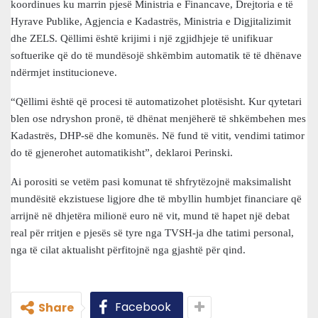
koordinues ku marrin pjesë Ministria e Financave, Drejtoria e të
Hyrave Publike, Agjencia e Kadastrës, Ministria e Digjitalizimit
dhe ZELS. Qëllimi është krijimi i një zgjidhjeje të unifikuar
softuerike që do të mundësojë shkëmbim automatik të të dhënave
ndërmjet institucioneve.
“Qëllimi është që procesi të automatizohet plotësisht. Kur qytetari
blen ose ndryshon pronë, të dhënat menjëherë të shkëmbehen mes
Kadastrës, DHP-së dhe komunës. Në fund të vitit, vendimi tatimor
do të gjenerohet automatikisht”, deklaroi Perinski.
Ai porositi se vetëm pasi komunat të shfrytëzojnë maksimalisht
mundësitë ekzistuese ligjore dhe të mbyllin humbjet financiare që
arrijnë në dhjetëra milionë euro në vit, mund të hapet një debat
real për rritjen e pjesës së tyre nga TVSH-ja dhe tatimi personal,
nga të cilat aktualisht përfitojnë nga gjashtë për qind.
Facebook
Share