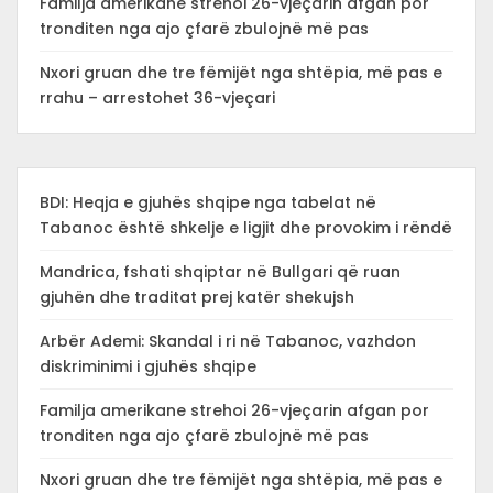
Familja amerikane strehoi 26-vjeçarin afgan por
tronditen nga ajo çfarë zbulojnë më pas
Nxori gruan dhe tre fëmijët nga shtëpia, më pas e
rrahu – arrestohet 36-vjeçari
BDI: Heqja e gjuhës shqipe nga tabelat në
Tabanoc është shkelje e ligjit dhe provokim i rëndë
Mandrica, fshati shqiptar në Bullgari që ruan
gjuhën dhe traditat prej katër shekujsh
Arbër Ademi: Skandal i ri në Tabanoc, vazhdon
diskriminimi i gjuhës shqipe
Familja amerikane strehoi 26-vjeçarin afgan por
tronditen nga ajo çfarë zbulojnë më pas
Nxori gruan dhe tre fëmijët nga shtëpia, më pas e