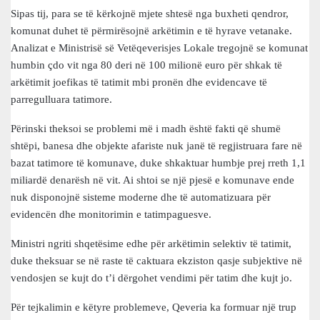
Sipas tij, para se të kërkojnë mjete shtesë nga buxheti qendror,
komunat duhet të përmirësojnë arkëtimin e të hyrave vetanake.
Analizat e Ministrisë së Vetëqeverisjes Lokale tregojnë se komunat
humbin çdo vit nga 80 deri në 100 milionë euro për shkak të
arkëtimit joefikas të tatimit mbi pronën dhe evidencave të
parregulluara tatimore.
Përinski theksoi se problemi më i madh është fakti që shumë
shtëpi, banesa dhe objekte afariste nuk janë të regjistruara fare në
bazat tatimore të komunave, duke shkaktuar humbje prej rreth 1,1
miliardë denarësh në vit. Ai shtoi se një pjesë e komunave ende
nuk disponojnë sisteme moderne dhe të automatizuara për
evidencën dhe monitorimin e tatimpaguesve.
Ministri ngriti shqetësime edhe për arkëtimin selektiv të tatimit,
duke theksuar se në raste të caktuara ekziston qasje subjektive në
vendosjen se kujt do t’i dërgohet vendimi për tatim dhe kujt jo.
Për tejkalimin e këtyre problemeve, Qeveria ka formuar një trup