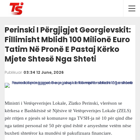
Perinski I Përgjigjet Georgievskit:
Fillimisht Mblidh 100 Milionë Euro
Tatim Në Pronë E Pastaj Kërko
Mjete Shtesë Nga Shteti
Publikuar
03:34 12 June, 2026
Ministri i Vetëqeverisjes Lokale, Zlatko Perinski, vlerëson se
kërkesa e Bashkësisë së Njësive të Vetëqeverisjes Lokale (ZELS)
për rritjen e pjesës së komunave nga TVSH-ja në 10 për qind dhe
nga tatimi personal në 50 për qind është e arsyeshme vetëm nëse
buxheti shtetëror ka mundësi të pakufizuara financiare.