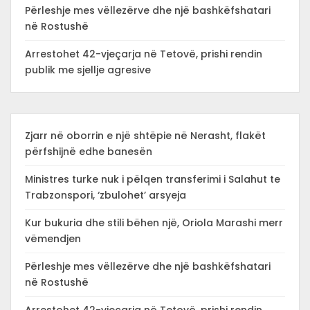
Përleshje mes vëllezërve dhe një bashkëfshatari
në Rostushë
Arrestohet 42-vjeçarja në Tetovë, prishi rendin
publik me sjellje agresive
Zjarr në oborrin e një shtëpie në Nerasht, flakët
përfshijnë edhe banesën
Ministres turke nuk i pëlqen transferimi i Salahut te
Trabzonspori, ‘zbulohet’ arsyeja
Kur bukuria dhe stili bëhen një, Oriola Marashi merr
vëmendjen
Përleshje mes vëllezërve dhe një bashkëfshatari
në Rostushë