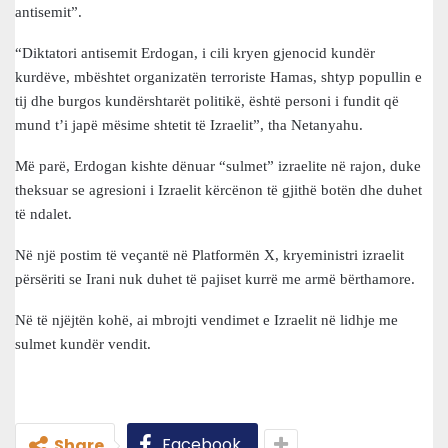
antisemit”.
“Diktatori antisemit Erdogan, i cili kryen gjenocid kundër
kurdëve, mbështet organizatën terroriste Hamas, shtyp popullin e
tij dhe burgos kundërshtarët politikë, është personi i fundit që
mund t’i japë mësime shtetit të Izraelit”, tha Netanyahu.
Më parë, Erdogan kishte dënuar “sulmet” izraelite në rajon, duke
theksuar se agresioni i Izraelit kërcënon të gjithë botën dhe duhet
të ndalet.
Në një postim të veçantë në Platformën X, kryeministri izraelit
përsëriti se Irani nuk duhet të pajiset kurrë me armë bërthamore.
Në të njëjtën kohë, ai mbrojti vendimet e Izraelit në lidhje me
sulmet kundër vendit.
Facebook
Share