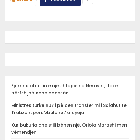
Zjarr në oborrin e një shtëpie në Nerasht, flakët
përfshijnë edhe banesën
Ministres turke nuk i pëlqen transferimi i Salahut te
Trabzonspori, ‘zbulohet’ arsyeja
Kur bukuria dhe stili bëhen një, Oriola Marashi merr
vëmendjen