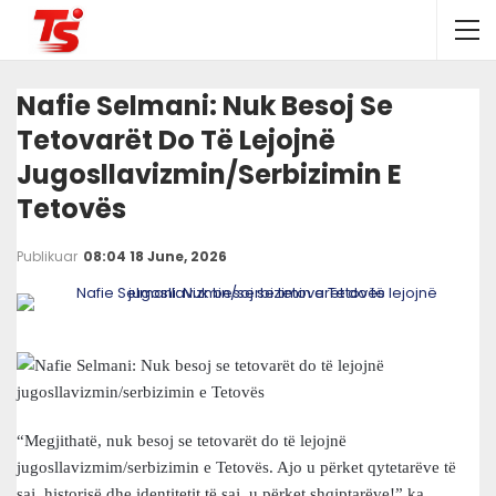
Nafie Selmani: Nuk Besoj Se
Tetovarët Do Të Lejojnë
Jugosllavizmin/serbizimin E
Tetovës
Publikuar
08:04 18 June, 2026
“Megjithatë, nuk besoj se tetovarët do të lejojnë
jugosllavizmim/serbizimin e Tetovës. Ajo u përket qytetarëve të
saj, historisë dhe identitetit të saj, u përket shqiptarëve!” ka