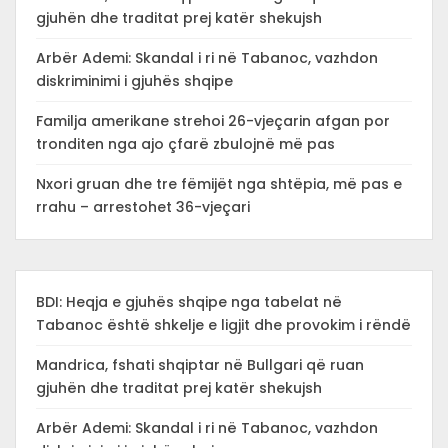
gjuhën dhe traditat prej katër shekujsh
Arbër Ademi: Skandal i ri në Tabanoc, vazhdon
diskriminimi i gjuhës shqipe
Familja amerikane strehoi 26-vjeçarin afgan por
tronditen nga ajo çfarë zbulojnë më pas
Nxori gruan dhe tre fëmijët nga shtëpia, më pas e
rrahu – arrestohet 36-vjeçari
BDI: Heqja e gjuhës shqipe nga tabelat në
Tabanoc është shkelje e ligjit dhe provokim i rëndë
Mandrica, fshati shqiptar në Bullgari që ruan
gjuhën dhe traditat prej katër shekujsh
Arbër Ademi: Skandal i ri në Tabanoc, vazhdon