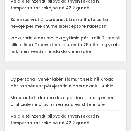
Vala e të nxehtit, Sllovakia thyen rekordin,
temperaturat shkojnë në 42.2 gradë
Sulmi rus vret 21 persona, Ukraina thotë se ka
nevojë për më shumë interceptorë raketash
Prokuroria e ankimoi aktgjykimin për “Talir 2” me të
cilin u lirua Gruevski, nëse brenda 25 ditësh gjykata
nuk merr vendim lënda do vjetërsohet
Dy persona i vunë flakën flamurit serb në Kroaci
për ta shënuar përvjetorin e operacionit “Stuhia”
Maturantët u kapën duke përdorur inteligjencën
artificiale në provimin e maturës shtetërore
Vala e të nxehtit, Sllovakia thyen rekordin,
temperaturat shkojnë në 42.2 gradë