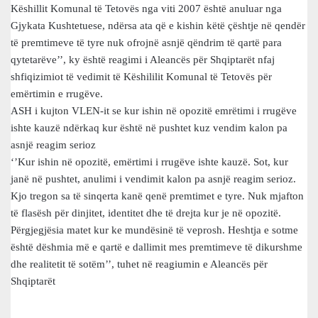
Këshillit Komunal të Tetovës nga viti 2007 është anuluar nga
Gjykata Kushtetuese, ndërsa ata që e kishin këtë çështje në qendër
të premtimeve të tyre nuk ofrojnë asnjë qëndrim të qartë para
qytetarëve’’, ky është reagimi i Aleancës për Shqiptarët nfaj
shfiqizimiot të vedimit të Këshililit Komunal të Tetovës për
emërtimin e rrugëve.
ASH i kujton VLEN-it se kur ishin në opozitë emrëtimi i rrugëve
ishte kauzë ndërkaq kur është në pushtet kuz vendim kalon pa
asnjë reagim serioz
‘’Kur ishin në opozitë, emërtimi i rrugëve ishte kauzë. Sot, kur
janë në pushtet, anulimi i vendimit kalon pa asnjë reagim serioz.
Kjo tregon sa të sinqerta kanë qenë premtimet e tyre. Nuk mjafton
të flasësh për dinjitet, identitet dhe të drejta kur je në opozitë.
Përgjegjësia matet kur ke mundësinë të veprosh. Heshtja e sotme
është dëshmia më e qartë e dallimit mes premtimeve të dikurshme
dhe realitetit të sotëm’’, tuhet në reagiumin e Aleancës për
Shqiptarët