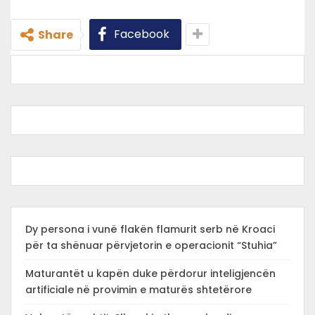
Facebook
Share
Dy persona i vunë flakën flamurit serb në Kroaci
për ta shënuar përvjetorin e operacionit “Stuhia”
Maturantët u kapën duke përdorur inteligjencën
artificiale në provimin e maturës shtetërore