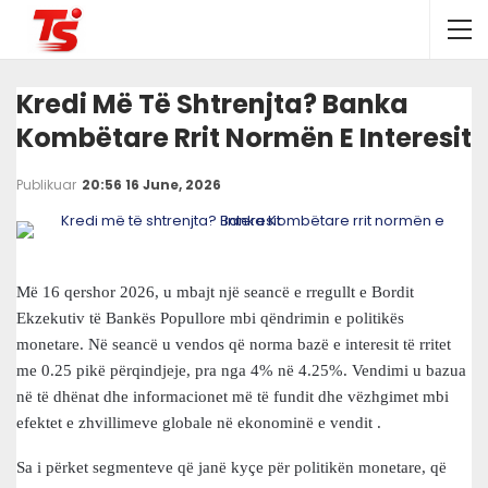
Kredi Më Të Shtrenjta? Banka
Kombëtare Rrit Normën E Interesit
Publikuar
20:56 16 June, 2026
Më 16 qershor 2026, u mbajt një seancë e rregullt e Bordit
Ekzekutiv të Bankës Popullore mbi qëndrimin e politikës
monetare. Në seancë u vendos që norma bazë e interesit të rritet
me 0.25 pikë përqindjeje, pra nga 4% në 4.25%. Vendimi u bazua
në të dhënat dhe informacionet më të fundit dhe vëzhgimet mbi
efektet e zhvillimeve globale në ekonominë e vendit .
Sa i përket segmenteve që janë kyçe për politikën monetare, që