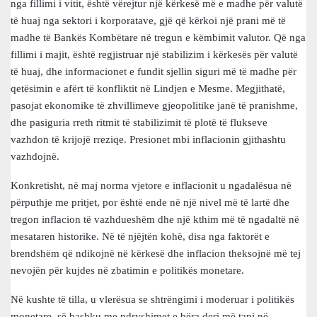
nga fillimi i vitit, është vërejtur një kërkesë më e madhe për valutë
të huaj nga sektori i korporatave, gjë që kërkoi një prani më të
madhe të Bankës Kombëtare në tregun e këmbimit valutor. Që nga
fillimi i majit, është regjistruar një stabilizim i kërkesës për valutë
të huaj, dhe informacionet e fundit sjellin siguri më të madhe për
qetësimin e afërt të konfliktit në Lindjen e Mesme. Megjithatë,
pasojat ekonomike të zhvillimeve gjeopolitike janë të pranishme,
dhe pasiguria rreth ritmit të stabilizimit të plotë të flukseve
vazhdon të krijojë rreziqe. Presionet mbi inflacionin gjithashtu
vazhdojnë.
Konkretisht, në maj norma vjetore e inflacionit u ngadalësua në
përputhje me pritjet, por është ende në një nivel më të lartë dhe
tregon inflacion të vazhdueshëm dhe një kthim më të ngadaltë në
mesataren historike. Në të njëjtën kohë, disa nga faktorët e
brendshëm që ndikojnë në kërkesë dhe inflacion theksojnë më tej
nevojën për kujdes në zbatimin e politikës monetare.
Në kushte të tilla, u vlerësua se shtrëngimi i moderuar i politikës
monetare, së bashku me ndryshimet e bëra deri më tani në