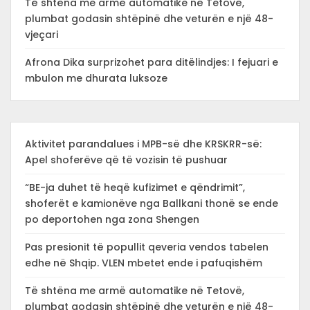
Të shtëna me armë automatike në Tetovë,
plumbat godasin shtëpinë dhe veturën e një 48-
vjeçari
Afrona Dika surprizohet para ditëlindjes: I fejuari e
mbulon me dhurata luksoze
Aktivitet parandalues i MPB-së dhe KRSKRR-së:
Apel shoferëve që të vozisin të pushuar
“BE-ja duhet të heqë kufizimet e qëndrimit”,
shoferët e kamionëve nga Ballkani thonë se ende
po deportohen nga zona Shengen
Pas presionit të popullit qeveria vendos tabelen
edhe në Shqip. VLEN mbetet ende i pafuqishëm
Të shtëna me armë automatike në Tetovë,
plumbat godasin shtëpinë dhe veturën e një 48-