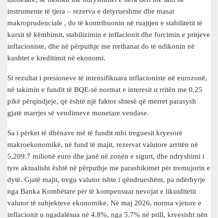
instrumente të tjera – rezerva e detyrueshme dhe masat
makroprudenciale , do të kontribuonin në ruajtjen e stabilitetit të
kursit të këmbimit, stabilizimin e inflacionit dhe forcimin e pritjeve
inflacioniste, dhe në përputhje me rrethanat do të ndikonin në
kushtet e kreditimit në ekonomi.
Si rezultat i presioneve të intensifikuara inflacioniste në eurozonë,
në takimin e fundit të BQE-së normat e interesit u rritën me 0.25
pikë përqindjeje, që është një faktor shtesë që merret parasysh
gjatë marrjes së vendimeve monetare vendase.
Sa i përket të dhënave më të fundit mbi treguesit kryesorë
makroekonomikë, në fund të majit, rezervat valutore arritën në
5,209.7 milionë euro dhe janë në zonën e sigurt, dhe ndryshimi i
tyre aktualisht është në përputhje me parashikimet për tremujorin e
dytë. Gjatë majit, tregu valutor ishte i qëndrueshëm, pa ndërhyrje
nga Banka Kombëtare për të kompensuar nevojat e likuiditetit
valutor të subjekteve ekonomike. Në maj 2026, norma vjetore e
inflacionit u ngadalësua në 4.8%, nga 5.7% në prill, kryesisht nën