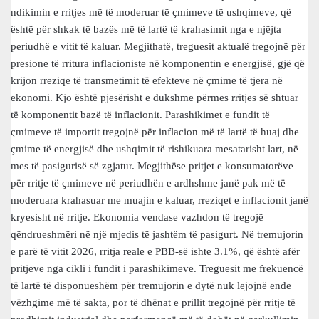
ndikimin e rritjes më të moderuar të çmimeve të ushqimeve, që
është për shkak të bazës më të lartë të krahasimit nga e njëjta
periudhë e vitit të kaluar. Megjithatë, treguesit aktualë tregojnë për
presione të rritura inflacioniste në komponentin e energjisë, gjë që
krijon rreziqe të transmetimit të efekteve në çmime të tjera në
ekonomi. Kjo është pjesërisht e dukshme përmes rritjes së shtuar
të komponentit bazë të inflacionit. Parashikimet e fundit të
çmimeve të importit tregojnë për inflacion më të lartë të huaj dhe
çmime të energjisë dhe ushqimit të rishikuara mesatarisht lart, në
mes të pasigurisë së zgjatur. Megjithëse pritjet e konsumatorëve
për rritje të çmimeve në periudhën e ardhshme janë pak më të
moderuara krahasuar me muajin e kaluar, rreziqet e inflacionit janë
kryesisht në rritje. Ekonomia vendase vazhdon të tregojë
qëndrueshmëri në një mjedis të jashtëm të pasigurt. Në tremujorin
e parë të vitit 2026, rritja reale e PBB-së ishte 3.1%, që është afër
pritjeve nga cikli i fundit i parashikimeve. Treguesit me frekuencë
të lartë të disponueshëm për tremujorin e dytë nuk lejojnë ende
vëzhgime më të sakta, por të dhënat e prillit tregojnë për rritje të