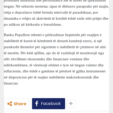
prodhimit industrial dhe performancë më të dobët në qarkullimin
tregtar. Në sektorin monetar, sipas të dhënave paraprake për majin,
rritja e depozitave është brenda intervalit të parashikuar, por
dinamika e rritjes së aktivitetit të kreditit është ende mbi pritjet dhe
po ndikon në kërkesën e brendshme.
Banka Popullore mbetet e përkushtuar fuqimisht për ruajtjen e
stabilitetit të kursit të këmbimit të denarit kundrejt euros, si një
parakusht themelor për sigurimin e stabilitetit të çmimeve në afat
të mesëm. Për këtë qëllim, ajo do të vazhdojë të monitorojë nga
afër zhvillimet ekonomike dhe financiare vendase dhe
ndërkombëtare, të vlerësojë efektet e tyre në tregun valutor dhe
inflacionin, dhe është e gatshme të përdorë të gjitha instrumentet
në dispozicion për të ruajtur stabilitetin makroekonomik dhe
financiar.
Facebook
Share