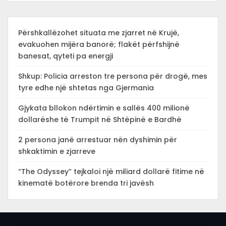
Përshkallëzohet situata me zjarret në Krujë,
evakuohen mijëra banorë; flakët përfshijnë
banesat, qyteti pa energji
Shkup: Policia arreston tre persona për drogë, mes
tyre edhe një shtetas nga Gjermania
Gjykata bllokon ndërtimin e sallës 400 milionë
dollarëshe të Trumpit në Shtëpinë e Bardhë
2 persona janë arrestuar nën dyshimin për
shkaktimin e zjarreve
“The Odyssey” tejkaloi një miliard dollarë fitime në
kinematë botërore brenda tri javësh