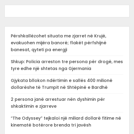
Përshkallëzohet situata me zjarret në Krujë,
evakuohen mijëra banorë; flakët përfshijnë
banesat, qyteti pa energji
Shkup: Policia arreston tre persona për drogë, mes
tyre edhe një shtetas nga Gjermania
Gjykata bllokon ndërtimin e sallës 400 milionë
dollarëshe të Trumpit në Shtëpinë e Bardhë
2 persona janë arrestuar nën dyshimin për
shkaktimin e zjarreve
“The Odyssey” tejkaloi një miliard dollarë fitime në
kinematë botërore brenda tri javësh