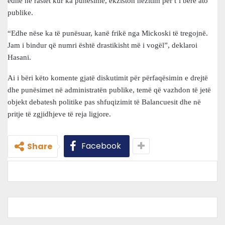
edhe në rastet kur ka punësime, ekziston hezitim për t’i bërë ato
publike.
“Edhe nëse ka të punësuar, kanë frikë nga Mickoski të tregojnë.
Jam i bindur që numri është drastikisht më i vogël”, deklaroi
Hasani.
Ai i bëri këto komente gjatë diskutimit për përfaqësimin e drejtë
dhe punësimet në administratën publike, temë që vazhdon të jetë
objekt debatesh politike pas shfuqizimit të Balancuesit dhe në
pritje të zgjidhjeve të reja ligjore.
Facebook
Share