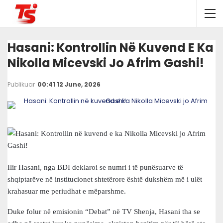
Hasani: Kontrollin Në Kuvend E Ka
Nikolla Micevski Jo Afrim Gashi!
Publikuar
00:41 12 June, 2026
Ilir Hasani, nga BDI deklaroi se numri i të punësuarve të
shqiptarëve në institucionet shtetërore është dukshëm më i ulët
krahasuar me periudhat e mëparshme.
Duke folur në emisionin “Debat” në TV Shenja, Hasani tha se