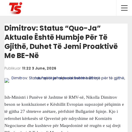
Dimitrov: Status “quo-Ja”
Aktuale Është Humbje Për Të
Gjithë, Duhet Të Jemi Proaktivë
Me BE-Në
Publikuar
11:22 3 June, 2026
Ish-Ministri i Punëve të Jashtme të RMV-së, Nikolla Dimitrov
beson se konkluzionet e Këshillit Evropian supozojnë pëlqimin e
të gjitha 27 shteteve anëtare, përfshirë Bullgarinë fqinje. Kjo i
referohet kërkesës së Qeverisë për ndryshime në Kornizën
Negociuese dhe kushteve për Maqedoninë në rrugën e saj drejt