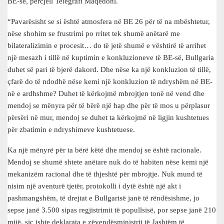
BE-së, përcjell Telegrafi Maqedoni.
“Pavarësisht se si është atmosfera në BE 26 për të na mbështetur,
nëse shohim se frustrimi po rritet tek shumë anëtarë me
bilateralizimin e procesit… do të jetë shumë e vështirë të arrihet
një mesazh i tillë në kuptimin e konkluzioneve të BE-së, Bullgaria
duhet së pari të bjerë dakord. Dhe nëse ka një konkluzion të tillë,
çfarë do të ndodhë nëse kemi një konkluzion të ndryshëm në BE-
në e ardhshme? Duhet të kërkojmë mbrojtjen tonë në vend dhe
mendoj se mënyra për të bërë një hap dhe për të mos u përplasur
përsëri në mur, mendoj se duhet ta kërkojmë në ligjin kushtetues
për zbatimin e ndryshimeve kushtetuese.
Ka një mënyrë për ta bërë këtë dhe mendoj se është racionale.
Mendoj se shumë shtete anëtare nuk do të habiten nëse kemi një
mekanizëm racional dhe të thjeshtë për mbrojtje. Nuk mund të
nisim një aventurë tjetër, protokolli i dytë është një akt i
pashmangshëm, të drejtat e Bullgarisë janë të rëndësishme, jo
sepse janë 3.500 sipas regjistrimit të popullsisë, por sepse janë 210
mijë, siç ishte deklarata e zëvendësministrit të Jashtëm të