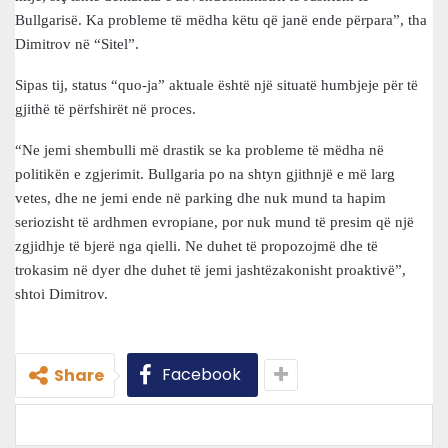
Bullgarisë. Ka probleme të mëdha këtu që janë ende përpara”, tha
Dimitrov në “Sitel”.
Sipas tij, status “quo-ja” aktuale është një situatë humbjeje për të
gjithë të përfshirët në proces.
“Ne jemi shembulli më drastik se ka probleme të mëdha në
politikën e zgjerimit. Bullgaria po na shtyn gjithnjë e më larg
vetes, dhe ne jemi ende në parking dhe nuk mund ta hapim
seriozisht të ardhmen evropiane, por nuk mund të presim që një
zgjidhje të bjerë nga qielli. Ne duhet të propozojmë dhe të
trokasim në dyer dhe duhet të jemi jashtëzakonisht proaktivë”,
shtoi Dimitrov.
Facebook
Share