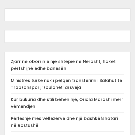
Zjarr në oborrin e një shtëpie në Nerasht, flakët
përfshijnë edhe banesën
Ministres turke nuk i pëlqen transferimi i Salahut te
Trabzonspori, ‘zbulohet’ arsyeja
Kur bukuria dhe stili bëhen një, Oriola Marashi merr
vëmendjen
Përleshje mes vëllezërve dhe një bashkëfshatari
në Rostushë