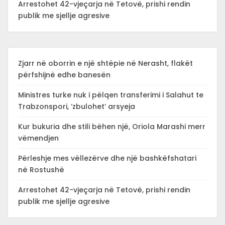
Arrestohet 42-vjeçarja në Tetovë, prishi rendin
publik me sjellje agresive
Zjarr në oborrin e një shtëpie në Nerasht, flakët
përfshijnë edhe banesën
Ministres turke nuk i pëlqen transferimi i Salahut te
Trabzonspori, ‘zbulohet’ arsyeja
Kur bukuria dhe stili bëhen një, Oriola Marashi merr
vëmendjen
Përleshje mes vëllezërve dhe një bashkëfshatari
në Rostushë
Arrestohet 42-vjeçarja në Tetovë, prishi rendin
publik me sjellje agresive