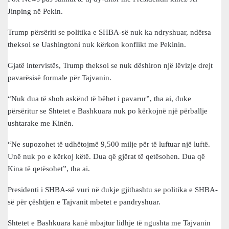
Jinping në Pekin.
Trump përsëriti se politika e SHBA-së nuk ka ndryshuar, ndërsa
theksoi se Uashingtoni nuk kërkon konflikt me Pekinin.
Gjatë intervistës, Trump theksoi se nuk dëshiron një lëvizje drejt
pavarësisë formale për Tajvanin.
“Nuk dua të shoh askënd të bëhet i pavarur”, tha ai, duke
përsëritur se Shtetet e Bashkuara nuk po kërkojnë një përballje
ushtarake me Kinën.
“Ne supozohet të udhëtojmë 9,500 milje për të luftuar një luftë.
Unë nuk po e kërkoj këtë. Dua që gjërat të qetësohen. Dua që
Kina të qetësohet”, tha ai.
Presidenti i SHBA-së vuri në dukje gjithashtu se politika e SHBA-
së për çështjen e Tajvanit mbetet e pandryshuar.
Shtetet e Bashkuara kanë mbajtur lidhje të ngushta me Tajvanin