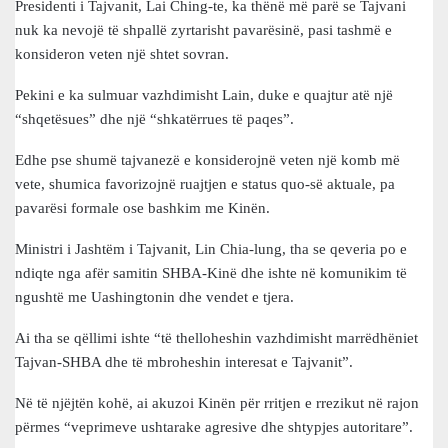
Presidenti i Tajvanit, Lai Ching-te, ka thënë më parë se Tajvani
nuk ka nevojë të shpallë zyrtarisht pavarësinë, pasi tashmë e
konsideron veten një shtet sovran.
Pekini e ka sulmuar vazhdimisht Lain, duke e quajtur atë një
“shqetësues” dhe një “shkatërrues të paqes”.
Edhe pse shumë tajvanezë e konsiderojnë veten një komb më
vete, shumica favorizojnë ruajtjen e status quo-së aktuale, pa
pavarësi formale ose bashkim me Kinën.
Ministri i Jashtëm i Tajvanit, Lin Chia-lung, tha se qeveria po e
ndiqte nga afër samitin SHBA-Kinë dhe ishte në komunikim të
ngushtë me Uashingtonin dhe vendet e tjera.
Ai tha se qëllimi ishte “të thelloheshin vazhdimisht marrëdhëniet
Tajvan-SHBA dhe të mbroheshin interesat e Tajvanit”.
Në të njëjtën kohë, ai akuzoi Kinën për rritjen e rrezikut në rajon
përmes “veprimeve ushtarake agresive dhe shtypjes autoritare”.