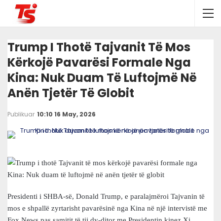
Trump I Thotë Tajvanit Të Mos
Kërkojë Pavarësi Formale Nga
Kina: Nuk Duam Të Luftojmë Në
Anën Tjetër Të Globit
Publikuar
10:10 16 May, 2026
Presidenti i SHBA-së, Donald Trump, e paralajmëroi Tajvanin të
mos e shpallë zyrtarisht pavarësinë nga Kina në një intervistë me
Fox News pas samitit të tij dy-ditor me Presidentin kinez Xi