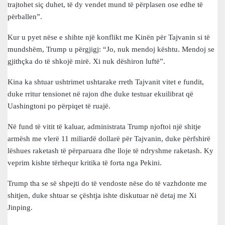
trajtohet siç duhet, të dy vendet mund të përplasen ose edhe të
përballen”.
Kur u pyet nëse e shihte një konflikt me Kinën për Tajvanin si të
mundshëm, Trump u përgjigj: “Jo, nuk mendoj kështu. Mendoj se
gjithçka do të shkojë mirë. Xi nuk dëshiron luftë”.
Kina ka shtuar ushtrimet ushtarake rreth Tajvanit vitet e fundit,
duke rritur tensionet në rajon dhe duke testuar ekuilibrat që
Uashingtoni po përpiqet të ruajë.
Në fund të vitit të kaluar, administrata Trump njoftoi një shitje
armësh me vlerë 11 miliardë dollarë për Tajvanin, duke përfshirë
lëshues raketash të përparuara dhe lloje të ndryshme raketash. Ky
veprim kishte tërhequr kritika të forta nga Pekini.
Trump tha se së shpejti do të vendoste nëse do të vazhdonte me
shitjen, duke shtuar se çështja ishte diskutuar në detaj me Xi
Jinping.