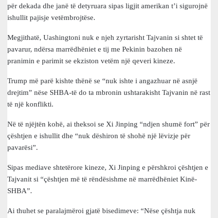
për dekada dhe janë të detyruara sipas ligjit amerikan t’i sigurojnë
ishullit pajisje vetëmbrojtëse.
Megjithatë, Uashingtoni nuk e njeh zyrtarisht Tajvanin si shtet të
pavarur, ndërsa marrëdhëniet e tij me Pekinin bazohen në
pranimin e parimit se ekziston vetëm një qeveri kineze.
Trump më parë kishte thënë se “nuk ishte i angazhuar në asnjë
drejtim” nëse SHBA-të do ta mbronin ushtarakisht Tajvanin në rast
të një konflikti.
Në të njëjtën kohë, ai theksoi se Xi Jinping “ndjen shumë fort” për
çështjen e ishullit dhe “nuk dëshiron të shohë një lëvizje për
pavarësi”.
Sipas mediave shtetërore kineze, Xi Jinping e përshkroi çështjen e
Tajvanit si “çështjen më të rëndësishme në marrëdhëniet Kinë-
SHBA”.
Ai thuhet se paralajmëroi gjatë bisedimeve: “Nëse çështja nuk