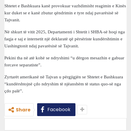
Shtetet e Bashkuara kanë provokuar vazhdimisht reagimin e Kinës
kur duket se e kanë zbutur qëndrimin e tyre ndaj pavarësisë së
Tajvanit.
Në shkurt të vitit 2025, Departamenti i Shtetit i SHBA-së hoqi nga
faqja e saj e internetit një deklaratë që përsëriste kundërshtimin e
Uashingtonit ndaj pavarësisë së Tajvanit.
Pekini tha në atë kohë se ndryshimi “u dërgon mesazhin e gabuar
forcave separatiste”.
Zyrtarët amerikanë në Tajvan u përgjigjën se Shtetet e Bashkuara
“kundërshtojnë çdo ndryshim të njëanshëm të status quo-së nga
çdo palë”.
Facebook
Share