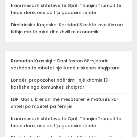
Irani mesazh shteteve të Gjirit: Thuajini Trumpit të
heqë dorë, ose do t’ju godasim rëndë
Dimitrieska‑Koçoska: Korridori 8 është investim në
lidhje më të mirë dhe zhvillim ekonomik
Ramadan Krasniqi – Dani feston 68-vjetorin,
vazhdon të mbetet një ikonë e skenës shqiptare
Londër, propozohet ndërtimi i një xhamie 13-
katëshe nga komuniteti shqiptar
LDP: Mos u krenoni me mesataren e maturës kur
shteti po mbetet pa fëmijë!
Irani mesazh shteteve të Gjirit: Thuajini Trumpit të
heqë dorë, ose do t’ju godasim rëndë