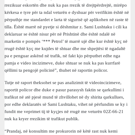
rrezikuar eskortën dhe nuk ka pas rrezik të drejtpërdrejtë, mirëpo
kërkesa e tyre për ta ndal veturën e dyshuar për verifikim është në
përputhje me standardet e larta të sigurisë që aplikohen në raste të
tilla. Është marrë në pyetje si dëshmitar z. Sami Lushtaku i cili ka
deklaruar se është nisur për në Prishtinë dhe është ndalë në
marketin e pompës ‘*** Petrol’ të marrë ujë dhe kur është kyç në
rrugë është kyç me kujdes të shtuar dhe me shpejtësi të ngadaltë
pa e penguar askënd në trafik, në fakt kjo përputhet edhe nga
pamja e video incizimeve, duke shtuar se nuk ka pas kurrfarë
qëllimi ta pengojë policinë”, thuhet në raportin policor.
Tutje në raport theksohet se pas analizimit të videoincizimeve,
raportit policor dhe duke e pasur parasysh faktin se qarkullimi i
trafikut në atë pjesë mund të zhvillohet në dy shirita qarkullues,
por edhe deklaratës së Sami Lushtaku, vihet në përfundim se ky i
fundit me veprimet tij të kyçjes në rrugë me veturën 02Z-66-21
nuk ka kryer rrezikim të trafikut publik.
“Prandaj, në konsultim me prokurorin në këtë rast nuk kemi