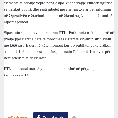
elemente të ndonjë vepre penale apo kundërvajtje kundër sigurisë
së trafikut publik dhe rasti mbetet me shënim zyrtar për informim
në Operativën e Stacionit Policor në Skenderaj”, thuhet në fund të
raportit policor.
Sipas informacioneve që zotëron RTK, Prokuroria nuk ka marrë në
pyetje pjesëtarët e tjerë të mbrojtjes së afërt të kryeministrit lidhur
me këtë rast. E deri në këtë moment kur po publikohet ky artikull
as nuk është iniciuar rast në Inspektoratin Policor të Kosovës për
këtë ndërrim të deklaratës.
RTK ka kontaktuar të gjitha palët dhe është në përgatitje të
kronikës në TV.
Facebook