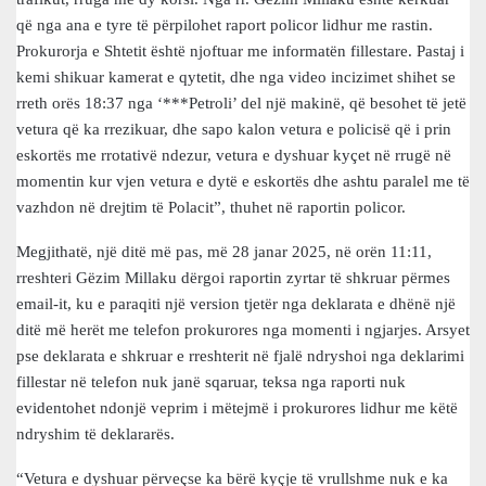
që nga ana e tyre të përpilohet raport policor lidhur me rastin.
Prokurorja e Shtetit është njoftuar me informatën fillestare. Pastaj i
kemi shikuar kamerat e qytetit, dhe nga video incizimet shihet se
rreth orës 18:37 nga ‘***Petroli’ del një makinë, që besohet të jetë
vetura që ka rrezikuar, dhe sapo kalon vetura e policisë që i prin
eskortës me rrotativë ndezur, vetura e dyshuar kyçet në rrugë në
momentin kur vjen vetura e dytë e eskortës dhe ashtu paralel me të
vazhdon në drejtim të Polacit”, thuhet në raportin policor.
Megjithatë, një ditë më pas, më 28 janar 2025, në orën 11:11,
rreshteri Gëzim Millaku dërgoi raportin zyrtar të shkruar përmes
email-it, ku e paraqiti një version tjetër nga deklarata e dhënë një
ditë më herët me telefon prokurores nga momenti i ngjarjes. Arsyet
pse deklarata e shkruar e rreshterit në fjalë ndryshoi nga deklarimi
fillestar në telefon nuk janë sqaruar, teksa nga raporti nuk
evidentohet ndonjë veprim i mëtejmë i prokurores lidhur me këtë
ndryshim të deklararës.
“Vetura e dyshuar përveçse ka bërë kyçje të vrullshme nuk e ka