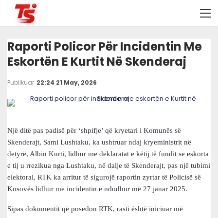
Raporti Policor Për Incidentin Me
Eskortën E Kurtit Në Skenderaj
Publikuar
22:24 21 May, 2026
Një ditë pas padisë për ‘shpifje’ që kryetari i Komunës së
Skenderajt, Sami Lushtaku, ka ushtruar ndaj kryeministrit në
detyrë, Albin Kurti, lidhur me deklaratat e këtij të fundit se eskorta
e tij u rrezikua nga Lushtaku, në dalje të Skenderajt, pas një tubimi
elektoral, RTK ka arritur të sigurojë raportin zyrtar të Policisë së
Kosovës lidhur me incidentin e ndodhur më 27 janar 2025.
Sipas dokumentit që posedon RTK, rasti është iniciuar më