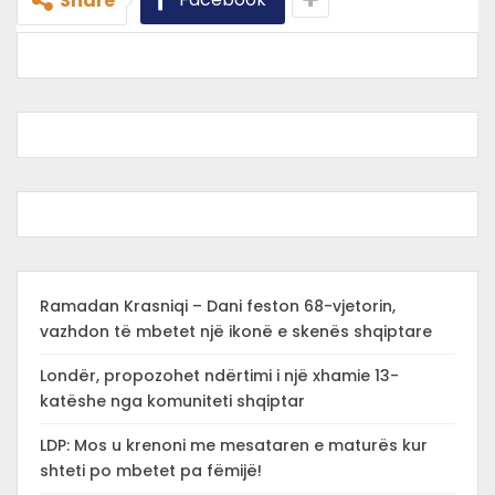
Share
Ramadan Krasniqi – Dani feston 68-vjetorin,
vazhdon të mbetet një ikonë e skenës shqiptare
Londër, propozohet ndërtimi i një xhamie 13-
katëshe nga komuniteti shqiptar
LDP: Mos u krenoni me mesataren e maturës kur
shteti po mbetet pa fëmijë!