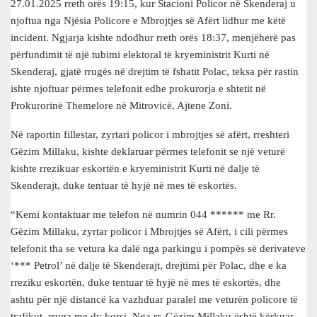
27.01.2025 rreth orës 19:15, kur Stacioni Policor në Skenderaj u
njoftua nga Njësia Policore e Mbrojtjes së Afërt lidhur me këtë
incident. Ngjarja kishte ndodhur rreth orës 18:37, menjëherë pas
përfundimit të një tubimi elektoral të kryeministrit Kurti në
Skenderaj, gjatë rrugës në drejtim të fshatit Polac, teksa për rastin
ishte njoftuar përmes telefonit edhe prokurorja e shtetit në
Prokurorinë Themelore në Mitrovicë, Ajtene Zoni.
Në raportin fillestar, zyrtari policor i mbrojtjes së afërt, rreshteri
Gëzim Millaku, kishte deklaruar përmes telefonit se një veturë
kishte rrezikuar eskortën e kryeministrit Kurti në dalje të
Skenderajt, duke tentuar të hyjë në mes të eskortës.
“Kemi kontaktuar me telefon në numrin 044 ****** me Rr.
Gëzim Millaku, zyrtar policor i Mbrojtjes së Afërt, i cili përmes
telefonit tha se vetura ka dalë nga parkingu i pompës së derivateve
‘*** Petrol’ në dalje të Skenderajt, drejtimi për Polac, dhe e ka
rreziku eskortën, duke tentuar të hyjë në mes të eskortës, dhe
ashtu për një distancë ka vazhduar paralel me veturën policore të
trafikut, rruga me dy korsi. Nga rr. Gëzim Millaku është kërkuar