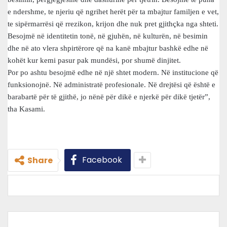
e ndershme, te njeriu që ngrihet herët për ta mbajtur familjen e vet,
te sipërmarrësi që rrezikon, krijon dhe nuk pret gjithçka nga shteti.
Besojmë në identitetin tonë, në gjuhën, në kulturën, në besimin
dhe në ato vlera shpirtërore që na kanë mbajtur bashkë edhe në
kohët kur kemi pasur pak mundësi, por shumë dinjitet.
Por po ashtu besojmë edhe në një shtet modern. Në institucione që
funksionojnë. Në administratë profesionale. Në drejtësi që është e
barabartë për të gjithë, jo nënë për dikë e njerkë për dikë tjetër”,
tha Kasami.
Facebook
Share