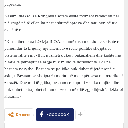
paprekur.
Kasami theksoi se Kongresi i sotëm është moment reflektimi për
një rrugë në të cilën ka pasur shumë sprova dhe tani hyn në një
etapë të re.
“Kur u themelua Lëvizja BESA, shumëkush mendonte se ishte e
pamundur të krijohej një alternativë reale politike shqiptare.
Sistemi ishte i mbyllur, pushteti dukej i pakapshëm dhe kishte një
bindje të përhapur se asgjë nuk mund të ndryshonte. Por ne
besuam ndryshe. Besuam se politika nuk duhet të jetë pronë e
askujt. Besuam se shqiptarët meritojnë më tepër sesa një retorikë të
zbrazët. Dhe mbi të gjitha, besuam se populli ynë ka dinjitet dhe
nuk duhet të trajtohet si numër vetëm në ditë zgjedhjesh”, deklaroi
Kasami. /
Facebook
Share