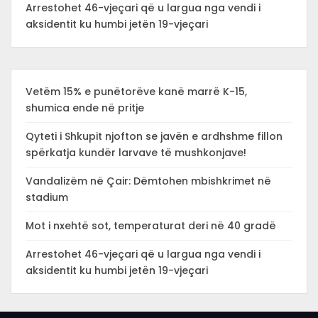
Arrestohet 46-vjeçari që u largua nga vendi i
aksidentit ku humbi jetën 19-vjeçari
Vetëm 15% e punëtorëve kanë marrë K-15,
shumica ende në pritje
Qyteti i Shkupit njofton se javën e ardhshme fillon
spërkatja kundër larvave të mushkonjave!
Vandalizëm në Çair: Dëmtohen mbishkrimet në
stadium
Mot i nxehtë sot, temperaturat deri në 40 gradë
Arrestohet 46-vjeçari që u largua nga vendi i
aksidentit ku humbi jetën 19-vjeçari