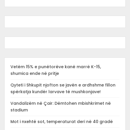
Vetëm 15% e punëtorëve kanë marrë K-15,
shumica ende në pritje
Qyteti i Shkupit njofton se javën e ardhshme fillon
spërkatja kundër larvave të mushkonjave!
Vandalizëm në Çair: Dëmtohen mbishkrimet në
stadium
Mot i nxehtë sot, temperaturat deri në 40 gradë