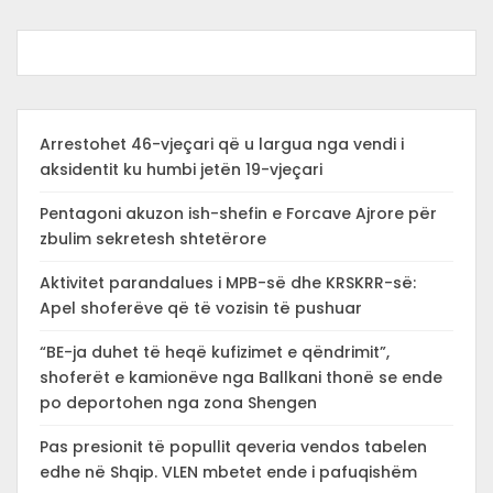
Arrestohet 46-vjeçari që u largua nga vendi i
aksidentit ku humbi jetën 19-vjeçari
Pentagoni akuzon ish-shefin e Forcave Ajrore për
zbulim sekretesh shtetërore
Aktivitet parandalues i MPB-së dhe KRSKRR-së:
Apel shoferëve që të vozisin të pushuar
“BE-ja duhet të heqë kufizimet e qëndrimit”,
shoferët e kamionëve nga Ballkani thonë se ende
po deportohen nga zona Shengen
Pas presionit të popullit qeveria vendos tabelen
edhe në Shqip. VLEN mbetet ende i pafuqishëm