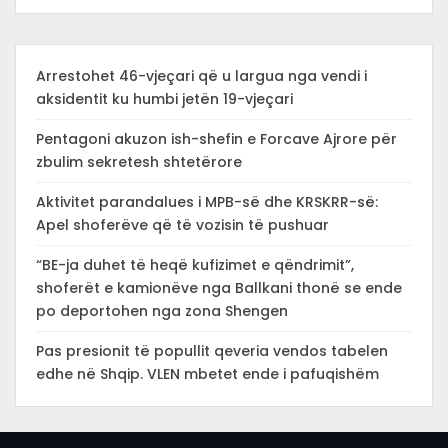
Arrestohet 46-vjeçari që u largua nga vendi i
aksidentit ku humbi jetën 19-vjeçari
Pentagoni akuzon ish-shefin e Forcave Ajrore për
zbulim sekretesh shtetërore
Aktivitet parandalues i MPB-së dhe KRSKRR-së:
Apel shoferëve që të vozisin të pushuar
“BE-ja duhet të heqë kufizimet e qëndrimit”,
shoferët e kamionëve nga Ballkani thonë se ende
po deportohen nga zona Shengen
Pas presionit të popullit qeveria vendos tabelen
edhe në Shqip. VLEN mbetet ende i pafuqishëm