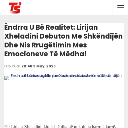
Ëndrra U Bë Realitet: Lirijan
Xheladini Debuton Me Shkëndijën
Dhe Nis Rrugëtimin Mes
Emocioneve Të Mëdha!
Publikuar
20:48 9 May, 2026
Për Lirijan Xheladini, kjo është dita që nuk do ta harrojë kurrë.