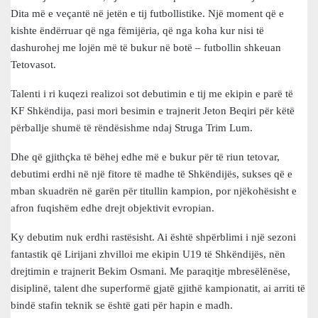
Dita më e veçantë në jetën e tij futbollistike. Një moment që e
kishte ëndërruar që nga fëmijëria, që nga koha kur nisi të
dashurohej me lojën më të bukur në botë – futbollin shkeuan
Tetovasot.
Talenti i ri kuqezi realizoi sot debutimin e tij me ekipin e parë të
KF Shkëndija, pasi mori besimin e trajnerit Jeton Beqiri për këtë
përballje shumë të rëndësishme ndaj Struga Trim Lum.
Dhe që gjithçka të bëhej edhe më e bukur për të riun tetovar,
debutimi erdhi në një fitore të madhe të Shkëndijës, sukses që e
mban skuadrën në garën për titullin kampion, por njëkohësisht e
afron fuqishëm edhe drejt objektivit evropian.
Ky debutim nuk erdhi rastësisht. Ai është shpërblimi i një sezoni
fantastik që Lirijani zhvilloi me ekipin U19 të Shkëndijës, nën
drejtimin e trajnerit Bekim Osmani. Me paraqitje mbresëlënëse,
disiplinë, talent dhe superformë gjatë gjithë kampionatit, ai arriti të
bindë stafin teknik se është gati për hapin e madh.