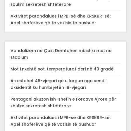
zbulim sekretesh shtetërore
Aktivitet parandalues i MPB-së dhe KRSKRR-së:
Apel shoferëve që të vozisin të pushuar
Vandalizëm në Çair: Dëmtohen mbishkrimet në
stadium
Mot i nxehtë sot, temperaturat deri në 40 gradë
Arrestohet 46-vjeçari që u largua nga vendi i
aksidentit ku humbi jetën 19-vjeçari
Pentagoni akuzon ish-shefin e Forcave Ajrore për
zbulim sekretesh shtetërore
Aktivitet parandalues i MPB-së dhe KRSKRR-së:
Apel shoferëve që të vozisin të pushuar