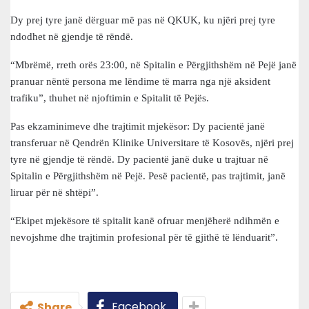
Dy prej tyre janë dërguar më pas në QKUK, ku njëri prej tyre
ndodhet në gjendje të rëndë.
“Mbrëmë, rreth orës 23:00, në Spitalin e Përgjithshëm në Pejë janë
pranuar nëntë persona me lëndime të marra nga një aksident
trafiku”, thuhet në njoftimin e Spitalit të Pejës.
Pas ekzaminimeve dhe trajtimit mjekësor: Dy pacientë janë
transferuar në Qendrën Klinike Universitare të Kosovës, njëri prej
tyre në gjendje të rëndë. Dy pacientë janë duke u trajtuar në
Spitalin e Përgjithshëm në Pejë. Pesë pacientë, pas trajtimit, janë
liruar për në shtëpi”.
“Ekipet mjekësore të spitalit kanë ofruar menjëherë ndihmën e
nevojshme dhe trajtimin profesional për të gjithë të lënduarit”.
Facebook
Share